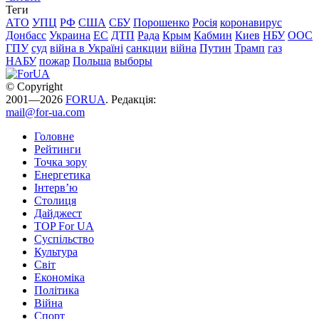
Теги
АТО
УПЦ
РФ
США
СБУ
Порошенко
Росія
коронавирус
Донбасс
Украина
ЕС
ДТП
Рада
Крым
Кабмин
Киев
НБУ
ООС
ГПУ
суд
війна в Україні
санкции
війна
Путин
Трамп
газ
НАБУ
пожар
Польша
выборы
© Copyright
2001—2026
FORUA
. Редакція:
mail@for-ua.com
Головне
Рейтинги
Точка зору
Енергетика
Інтерв’ю
Столиця
Дайджест
TOP For UA
Суспiльство
Культура
Світ
Економіка
Політика
Війна
Спорт