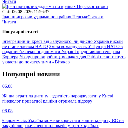
Читати
Свiт
06.08.2026 11:56:37
Іран пригрозив ударами по країнах Перської затоки
Читати
Популярнi статтi
Інтеграційний хрест від Залужного: чи дійсно Україна ніколи
не стане членом НАТО
Зміна командувача: У Центрі НАТО з
надання безпекової допомоги Україні представили генерала
Борпера
Угоду про виробництво ракет для Patriot не встигнуть
укласти до початку зими - Вітакер
Популярнi новини
06.08
Жінка втратила дитину і здатність народжувати: у Києві
гінеколог приватної клініки отримала підозру
06.08
Єврокомісія: Україна може використати кошти кредиту ЄС на
закупівлю ракет-перехоплювачів у третіх країнах