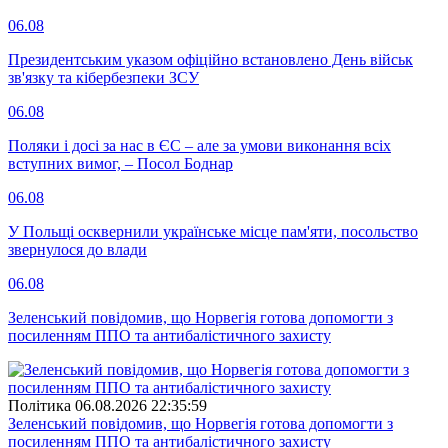
06.08
Президентським указом офіційно встановлено День військ
зв'язку та кібербезпеки ЗСУ
06.08
Поляки і досі за нас в ЄС – але за умови виконання всіх
вступних вимог, – Посол Боднар
06.08
У Польщі осквернили українське місце пам'яти, посольство
звернулося до влади
06.08
Зеленський повідомив, що Норвегія готова допомогти з
посиленням ППО та антибалістичного захисту
Полiтика
06.08.2026 22:35:59
Зеленський повідомив, що Норвегія готова допомогти з
посиленням ППО та антибалістичного захисту