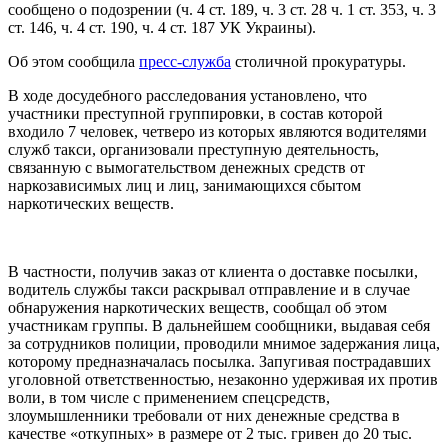
сообщено о подозрении (ч. 4 ст. 189, ч. 3 ст. 28 ч. 1 ст. 353, ч. 3
ст. 146, ч. 4 ст. 190, ч. 4 ст. 187 УК Украины).
Об этом сообщила
пресс-служба
столичной прокуратуры.
В ходе досудебного расследования установлено, что
участники преступной группировки, в состав которой
входило 7 человек, четверо из которых являются водителями
служб такси, организовали преступную деятельность,
связанную с вымогательством денежных средств от
наркозависимых лиц и лиц, занимающихся сбытом
наркотических веществ.
В частности, получив заказ от клиента о доставке посылки,
водитель службы такси раскрывал отправление и в случае
обнаружения наркотических веществ, сообщал об этом
участникам группы. В дальнейшем сообщники, выдавая себя
за сотрудников полиции, проводили мнимое задержания лица,
которому предназначалась посылка. Запугивая пострадавших
уголовной ответственностью, незаконно удерживая их против
воли, в том числе с применением спецсредств,
злоумышленники требовали от них денежные средства в
качестве «откупных» в размере от 2 тыс. гривен до 20 тыс.