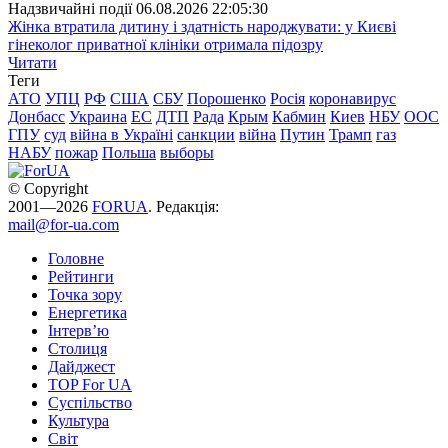
Надзвичайні події
06.08.2026 22:05:30
Жінка втратила дитину і здатність народжувати: у Києві
гінеколог приватної клініки отримала підозру
Читати
Теги
АТО
УПЦ
РФ
США
СБУ
Порошенко
Росія
коронавирус
Донбасс
Украина
ЕС
ДТП
Рада
Крым
Кабмин
Киев
НБУ
ООС
ГПУ
суд
війна в Україні
санкции
війна
Путин
Трамп
газ
НАБУ
пожар
Польша
выборы
© Copyright
2001—2026
FORUA
. Редакція:
mail@for-ua.com
Головне
Рейтинги
Точка зору
Енергетика
Інтерв’ю
Столиця
Дайджест
TOP For UA
Суспiльство
Культура
Світ