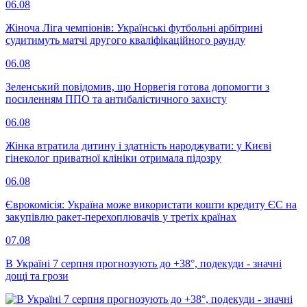
06.08
Жіноча Ліга чемпіонів: Українські футбольні арбітрині
судитимуть матчі другого кваліфікаційного раунду
06.08
Зеленський повідомив, що Норвегія готова допомогти з
посиленням ППО та антибалістичного захисту
06.08
Жінка втратила дитину і здатність народжувати: у Києві
гінеколог приватної клініки отримала підозру
06.08
Єврокомісія: Україна може використати кошти кредиту ЄС на
закупівлю ракет-перехоплювачів у третіх країнах
07.08
В Україні 7 серпня прогнозують до +38°, подекуди - значні
дощі та грози