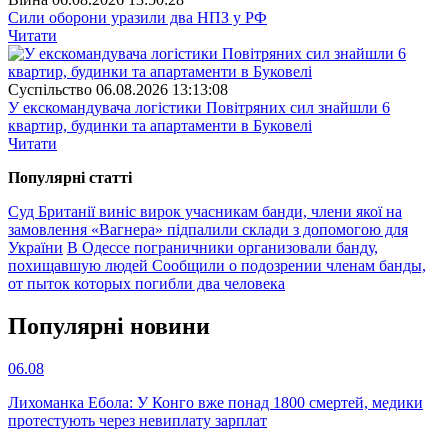
Сили оборони уразили два НПЗ у РФ
Читати
Суспiльство
06.08.2026 13:13:08
У екскомандувача логістики Повітряних сил знайшли 6
квартир, будинки та апартаменти в Буковелі
Читати
Популярнi статтi
Суд Британії виніс вирок учасникам банди, члени якої на
замовлення «Вагнера» підпалили склади з допомогою для
України
В Одессе пограничники организовали банду,
похищавшую людей
Сообщили о подозрении членам банды,
от пыток которых погибли два человека
Популярнi новини
06.08
Лихоманка Ебола: У Конго вже понад 1800 смертей, медики
протестують через невиплату зарплат