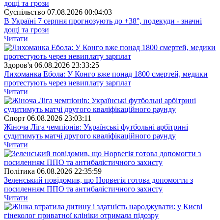
Суспiльство
07.08.2026 00:04:03
В Україні 7 серпня прогнозують до +38°, подекуди - значні
дощі та грози
Читати
Здоров'я
06.08.2026 23:33:25
Лихоманка Ебола: У Конго вже понад 1800 смертей, медики
протестують через невиплату зарплат
Читати
Спорт
06.08.2026 23:03:11
Жіноча Ліга чемпіонів: Українські футбольні арбітрині
судитимуть матчі другого кваліфікаційного раунду
Читати
Полiтика
06.08.2026 22:35:59
Зеленський повідомив, що Норвегія готова допомогти з
посиленням ППО та антибалістичного захисту
Читати