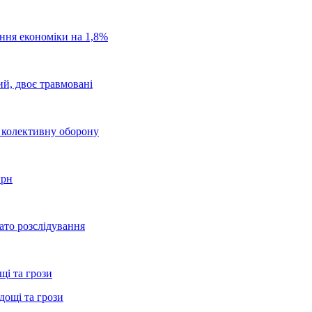
ання економіки на 1,8%
ий, двоє травмовані
о колективну оборону
грн
ато розслідування
щі та грози