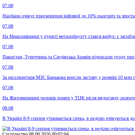
07.08
Нацбанк очікує прискорення інфляції до 10% цьогоріч та зрост
07.08
На Миколаївщині у пункті металобрухту стався вибух: є загибл
07.08
Пакистан, Туреччина та Саудівська Аравія підписали угоду пр
07.08
За екссекретаря МЗС Банькова внесли заставу у розмірі 10 млн 
07.08
На Житомирщині чоловік помер у ТЦК після медогляду, розпоч
08.08
В Україні 8-9 серпня утримається спека, в неділю очікуються до
Суспiльство
08.08.2026 00:02:04