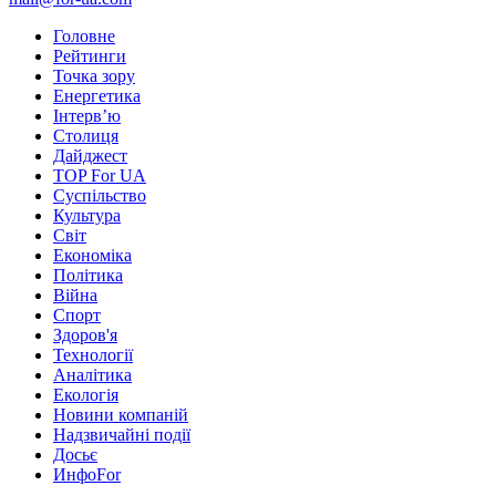
Головне
Рейтинги
Точка зору
Енергетика
Інтерв’ю
Столиця
Дайджест
TOP For UA
Суспiльство
Культура
Світ
Економіка
Політика
Війна
Спорт
Здоров'я
Технології
Аналітика
Екологія
Новини компаній
Надзвичайні події
Досьє
ИнфоFor