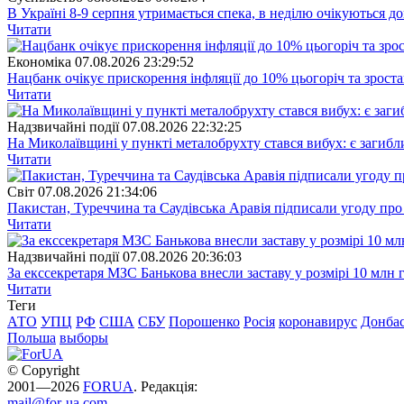
В Україні 8-9 серпня утримається спека, в неділю очікуються до
Читати
Економіка
07.08.2026 23:29:52
Нацбанк очікує прискорення інфляції до 10% цьогоріч та зрост
Читати
Надзвичайні події
07.08.2026 22:32:25
На Миколаївщині у пункті металобрухту стався вибух: є загибл
Читати
Свiт
07.08.2026 21:34:06
Пакистан, Туреччина та Саудівська Аравія підписали угоду пр
Читати
Надзвичайні події
07.08.2026 20:36:03
За екссекретаря МЗС Банькова внесли заставу у розмірі 10 млн 
Читати
Теги
АТО
УПЦ
РФ
США
СБУ
Порошенко
Росія
коронавирус
Донба
Польша
выборы
© Copyright
2001—2026
FORUA
. Редакція:
mail@for-ua.com