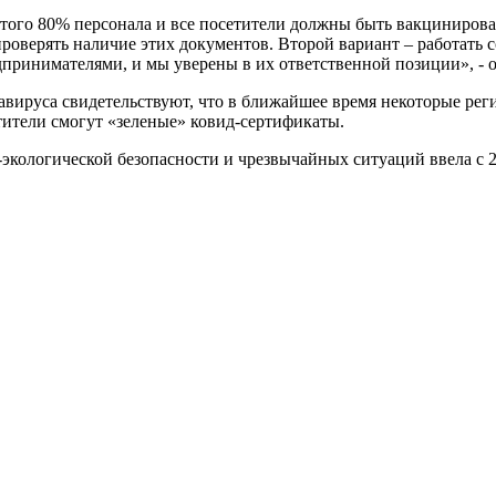
этого 80% персонала и все посетители должны быть вакцинирова
проверять наличие этих документов. Второй вариант – работать
дпринимателями, и мы уверены в их ответственной позиции», - 
вируса свидетельствуют, что в ближайшее время некоторые реги
етители смогут «зеленые» ковид-сертификаты.
экологической безопасности и чрезвычайных ситуаций ввела с 