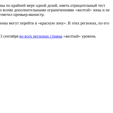
ны по крайней мере одной дозой, иметь отрицательный тест
 со всеми дополнительными ограничениями «желтой» зоны и не
отметил премьер-министр.
оны могут перейти в «красную зону». В этих регионах, по его
23 сентября
во всех регионах страны
«желтый» уровень