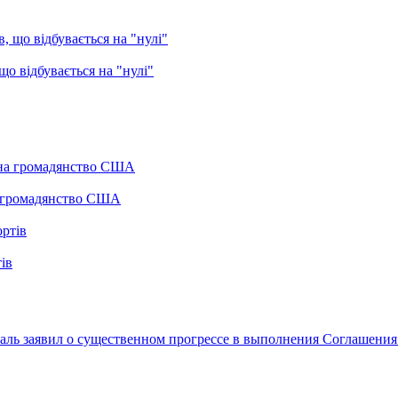
о відбувається на "нулі"
а громадянство США
ів
ль заявил о существенном прогрессе в выполнения Соглашения