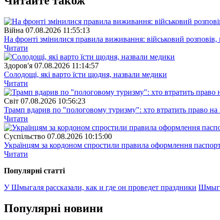
Читайте також
Війна
07.08.2026 11:55:13
На фронті змінилися правила виживання: військовий розповів, щ
Читати
Здоров'я
07.08.2026 11:14:57
Солодощі, які варто їсти щодня, назвали медики
Читати
Свiт
07.08.2026 10:56:23
Трамп вдарив по "пологовому туризму": хто втратить право н
Читати
Суспiльство
07.08.2026 10:15:00
Українцям за кордоном спростили правила оформлення паспорт
Читати
Популярнi статтi
У Шмыгаля рассказали, как и где он проведет праздники
Шмыга
Популярнi новини