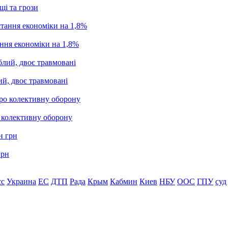
щі та грози
ання економіки на 1,8%
ий, двоє травмовані
о колективну оборону
грн
сс
Украина
ЕС
ДТП
Рада
Крым
Кабмин
Киев
НБУ
ООС
ГПУ
суд