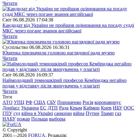
Читати
Свiт
06.08.2026 17:04:38
Кандидат від України не пройшов оцінювання на посаду судді
МКС через погане знання англійської
Читати
Суспiльство
06.08.2026 16:36:31
Ющенка призначили головою наглядової ради музею
Читати
Свiт
06.08.2026 16:09:37
Наймолодший темношкірий професор Кембриджа негайно
подав у відставку після звинувачень у плагіаті
Читати
Теги
АТО
УПЦ
РФ
США
СБУ
Порошенко
Росія
коронавирус
Донбасс
Украина
ЕС
ДТП
Рада
Крым
Кабмин
Киев
НБУ
ООС
ГПУ
суд
війна в Україні
санкции
війна
Путин
Трамп
газ
НАБУ
пожар
Польша
выборы
© Copyright
2001—2026
FORUA
. Редакція: