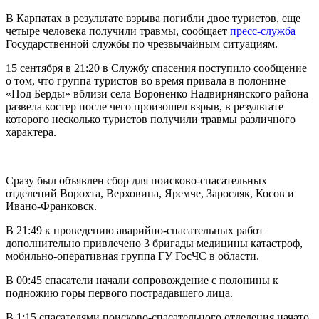
В Карпатах в результате взрыва погибли двое туристов, еще
четыре человека получили травмы, сообщает
пресс-служба
Государственной службы по чрезвычайным ситуациям.
15 сентября в 21:20 в Службу спасения поступило сообщение
о том, что группа туристов во время привала в полонине
«Под Берды» вблизи села Вороненко Надвирнянского района
развела костер после чего произошел взрыв, в результате
которого несколько туристов получили травмы различного
характера.
Сразу был объявлен сбор для поисково-спасательных
отделений Ворохта, Верховина, Яремче, Заросляк, Косов и
Ивано-Франковск.
В 21:49 к проведению аварийно-спасательных работ
дополнительно привлечено 3 бригады медицины катастроф,
мобильно-оперативная группа ГУ ГосЧС в области.
В 00:45 спасатели начали сопровождение с полонины к
подножию горы первого пострадавшего лица.
В 1:15 спасателями поисково-спасательного отделения начато