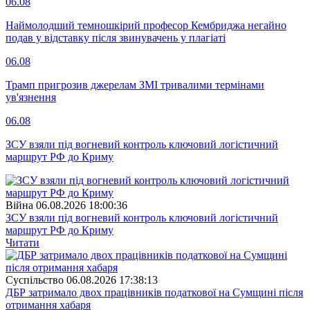
06.08
Наймолодший темношкірий професор Кембриджа негайно
подав у відставку після звинувачень у плагіаті
06.08
Трамп пригрозив джерелам ЗМІ тривалими термінами
ув'язнення
06.08
ЗСУ взяли під вогневий контроль ключовий логістичний
маршрут РФ до Криму
Війна
06.08.2026 18:00:36
ЗСУ взяли під вогневий контроль ключовий логістичний
маршрут РФ до Криму
Читати
Суспiльство
06.08.2026 17:38:13
ДБР затримало двох працівників податкової на Сумщині після
отримання хабаря