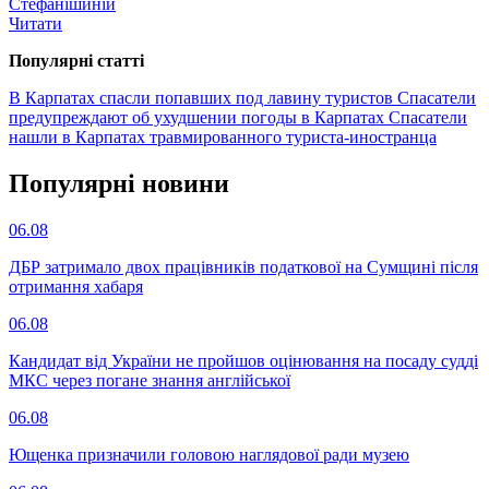
Стефанішиній
Читати
Популярнi статтi
В Карпатах спасли попавших под лавину туристов
Спасатели
предупреждают об ухудшении погоды в Карпатах
Спасатели
нашли в Карпатах травмированного туриста-иностранца
Популярнi новини
06.08
ДБР затримало двох працівників податкової на Сумщині після
отримання хабаря
06.08
Кандидат від України не пройшов оцінювання на посаду судді
МКС через погане знання англійської
06.08
Ющенка призначили головою наглядової ради музею