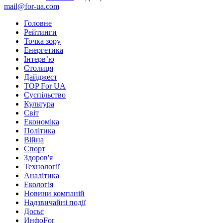
mail@for-ua.com
Головне
Рейтинги
Точка зору
Енергетика
Інтерв’ю
Столиця
Дайджест
TOP For UA
Суспiльство
Культура
Світ
Економіка
Політика
Війна
Спорт
Здоров'я
Технології
Аналітика
Екологія
Новини компаній
Надзвичайні події
Досьє
ИнфоFor