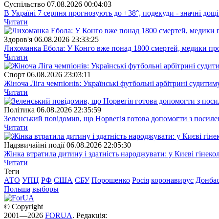
Суспiльство
07.08.2026 00:04:03
В Україні 7 серпня прогнозують до +38°, подекуди - значні дощі
Читати
Здоров'я
06.08.2026 23:33:25
Лихоманка Ебола: У Конго вже понад 1800 смертей, медики про
Читати
Спорт
06.08.2026 23:03:11
Жіноча Ліга чемпіонів: Українські футбольні арбітрині судитим
Читати
Полiтика
06.08.2026 22:35:59
Зеленський повідомив, що Норвегія готова допомогти з посил
Читати
Надзвичайні події
06.08.2026 22:05:30
Жінка втратила дитину і здатність народжувати: у Києві гінеко
Читати
Теги
АТО
УПЦ
РФ
США
СБУ
Порошенко
Росія
коронавирус
Донба
Польша
выборы
© Copyright
2001—2026
FORUA
. Редакція: