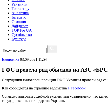
Рейтинги
Точка зору
Аналітика
Інтерв’ю
Столиця
Дайджест
TOP For UA
Суспiльство
Культура
Економіка
03.09.2021 11:54
ГФС провела ряд обысков на АЗС «БР
Сотрудники налоговой полиции ГФС Украины провели ряд сан
Как сообщается на странице ведомства
в Facebook
Согласно выводам судебной экспертизы установлено, что качес
государственных стандартов Украины.