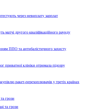
тестують через невиплату зарплат
уть матчі другого кваліфікаційного раунду
енням ППО та антибалістичного захисту
лог приватної клініки отримала підозру
купівлю ракет-перехоплювачів у третіх країнах
 та грози