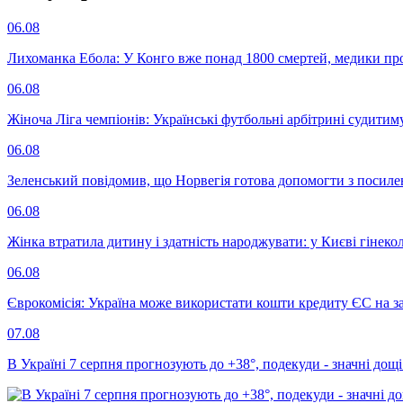
06.08
Лихоманка Ебола: У Конго вже понад 1800 смертей, медики про
06.08
Жіноча Ліга чемпіонів: Українські футбольні арбітрині судитим
06.08
Зеленський повідомив, що Норвегія готова допомогти з посил
06.08
Жінка втратила дитину і здатність народжувати: у Києві гінеко
06.08
Єврокомісія: Україна може використати кошти кредиту ЄС на за
07.08
В Україні 7 серпня прогнозують до +38°, подекуди - значні дощі