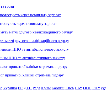
 та грози
тестують через невиплату зарплат
уть матчі другого кваліфікаційного раунду
енням ППО та антибалістичного захисту
лог приватної клініки отримала підозру
сс
Украина
ЕС
ДТП
Рада
Крым
Кабмин
Киев
НБУ
ООС
ГПУ
суд