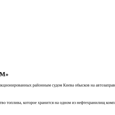
СМ»
кционированных районным судом Киева обысков на автозаправо
тво топлива, которое хранится на одном из нефтехранилищ комп