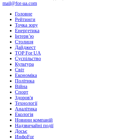
mail@for-ua.com
Головне
Рейтинги
Точка зору
Енергетика
Інтерв’ю
Столиця
Дайджест
TOP For UA
Суспiльство
Культура
Світ
Економіка
Політика
Війна
Спорт
Здоров'я
Технології
Аналітика
Екологія
Новини компаній
Надзвичайні події
Досьє
ИнфоFor