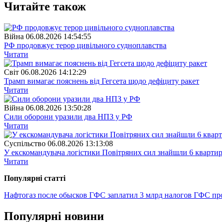
Читайте також
Війна
06.08.2026 14:54:55
РФ продовжує терор цивільного судноплавства
Читати
Свiт
06.08.2026 14:12:29
Трамп вимагає пояснень від Гегсета щодо дефіциту ракет
Читати
Війна
06.08.2026 13:50:28
Сили оборони уразили два НПЗ у РФ
Читати
Суспiльство
06.08.2026 13:13:08
У екскомандувача логістики Повітряних сил знайшли 6 квартир
Читати
Популярнi статтi
Нафтогаз после обысков ГФС заплатил 3 млрд налогов
ГФС про
Популярнi новини