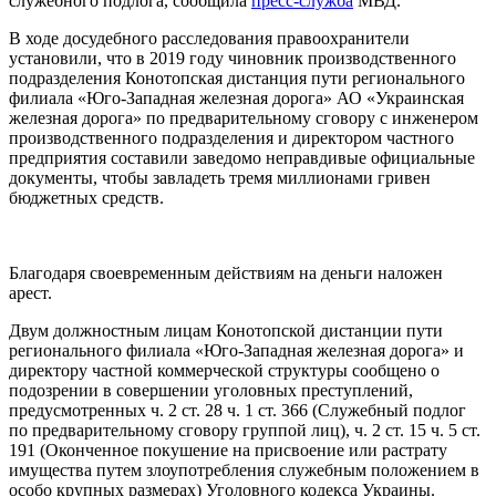
служебного подлога, сообщила
пресс-служба
МВД.
В ходе досудебного расследования правоохранители
установили, что в 2019 году чиновник производственного
подразделения Конотопская дистанция пути регионального
филиала «Юго-Западная железная дорога» АО «Украинская
железная дорога» по предварительному сговору с инженером
производственного подразделения и директором частного
предприятия составили заведомо неправдивые официальные
документы, чтобы завладеть тремя миллионами гривен
бюджетных средств.
Благодаря своевременным действиям на деньги наложен
арест.
Двум должностным лицам Конотопской дистанции пути
регионального филиала «Юго-Западная железная дорога» и
директору частной коммерческой структуры сообщено о
подозрении в совершении уголовных преступлений,
предусмотренных ч. 2 ст. 28 ч. 1 ст. 366 (Служебный подлог
по предварительному сговору группой лиц), ч. 2 ст. 15 ч. 5 ст.
191 (Оконченное покушение на присвоение или растрату
имущества путем злоупотребления служебным положением в
особо крупных размерах) Уголовного кодекса Украины.