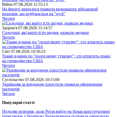
Війна
07.08.2026 11:55:13
На фронті змінилися правила виживання: військовий
розповів, що відбувається на "нулі"
Читати
Здоров'я
07.08.2026 11:14:57
Солодощі, які варто їсти щодня, назвали медики
Читати
Свiт
07.08.2026 10:56:23
Трамп вдарив по "пологовому туризму": хто втратить право
на громадянство США
Читати
Суспiльство
07.08.2026 10:15:00
Українцям за кордоном спростили правила оформлення
паспортів
Читати
Популярнi статтi
Подоляк розповів, коли Росія вийде на більш конструктивні
переговори з Україною
Укрзализныця получила очередную