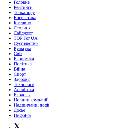
Головне
Рейтинги
Точка зору
Енергетика
Інтерв’ю
Столиця
Дайджест
TOP For UA
Суспiльство
Культура
Світ
Економіка
Політика
Війна
Спорт
Здоров'я
Технології
Аналітика
Екологія
Новини компаній
Надзвичайні події
Досьє
ИнфоFor