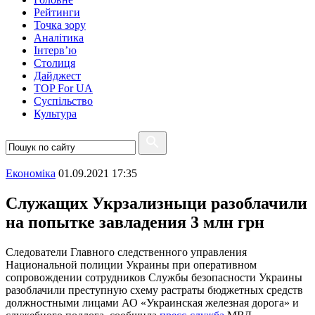
Рейтинги
Точка зору
Аналітика
Інтерв’ю
Столиця
Дайджест
TOP For UA
Суспiльство
Культура
Економіка
01.09.2021 17:35
Служащих Укрзализныци разоблачили
на попытке завладения 3 млн грн
Следователи Главного следственного управления
Национальной полиции Украины при оперативном
сопровождении сотрудников Службы безопасности Украины
разоблачили преступную схему растраты бюджетных средств
должностными лицами АО «Украинская железная дорога» и