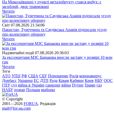
На Миколаївщині у пункті металобрухту стався вибух: є
загиблий, двоє травмовані
Читати
Свiт
07.08.2026 21:34:06
Пакистан, Туреччина та Саудівська Аравія підписали угоду
про колективну оборону
Читати
Надзвичайні події
07.08.2026 20:36:03
За екссекретаря МЗС Банькова внесли заставу у розмірі 10 млн
грн
Читати
Теги
АТО
УПЦ
РФ
США
СБУ
Порошенко
Росія
коронавирус
Донбасс
Украина
ЕС
ДТП
Рада
Крым
Кабмин
Киев
НБУ
ООС
ГПУ
суд
війна в Україні
санкции
війна
Путин
Трамп
газ
НАБУ
пожар
Польша
выборы
© Copyright
2001—2026
FORUA
. Редакція:
mail@for-ua.com