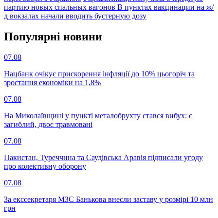
партию новых спальных вагонов
В пунктах вакцинации на ж/
д вокзалах начали вводить бустерную дозу
Популярнi новини
07.08
Нацбанк очікує прискорення інфляції до 10% цьогоріч та
зростання економіки на 1,8%
07.08
На Миколаївщині у пункті металобрухту стався вибух: є
загиблий, двоє травмовані
07.08
Пакистан, Туреччина та Саудівська Аравія підписали угоду
про колективну оборону
07.08
За екссекретаря МЗС Банькова внесли заставу у розмірі 10 млн
грн