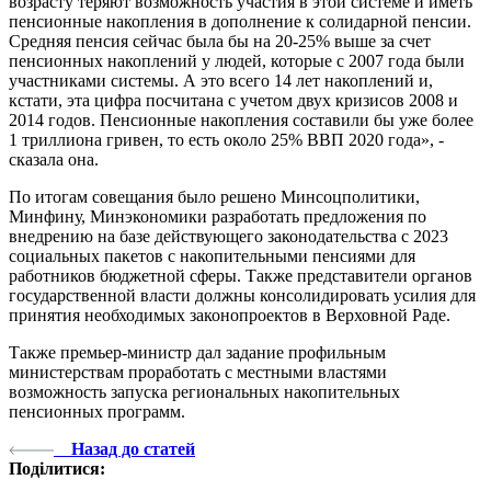
возрасту теряют возможность участия в этой системе и иметь
пенсионные накопления в дополнение к солидарной пенсии.
Средняя пенсия сейчас была бы на 20-25% выше за счет
пенсионных накоплений у людей, которые с 2007 года были
участниками системы. А это всего 14 лет накоплений и,
кстати, эта цифра посчитана с учетом двух кризисов 2008 и
2014 годов. Пенсионные накопления составили бы уже более
1 триллиона гривен, то есть около 25% ВВП 2020 года», -
сказала она.
По итогам совещания было решено Минсоцполитики,
Минфину, Минэкономики разработать предложения по
внедрению на базе действующего законодательства с 2023
социальных пакетов с накопительными пенсиями для
работников бюджетной сферы. Также представители органов
государственной власти должны консолидировать усилия для
принятия необходимых законопроектов в Верховной Раде.
Также премьер-министр дал задание профильным
министерствам проработать с местными властями
возможность запуска региональных накопительных
пенсионных программ.
Назад до статей
Поділитися: