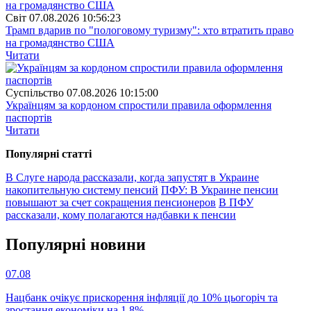
Свiт
07.08.2026 10:56:23
Трамп вдарив по "пологовому туризму": хто втратить право
на громадянство США
Читати
Суспiльство
07.08.2026 10:15:00
Українцям за кордоном спростили правила оформлення
паспортів
Читати
Популярнi статтi
В Слуге народа рассказали, когда запустят в Украине
накопительную систему пенсий
ПФУ: В Украине пенсии
повышают за счет сокращения пенсионеров
В ПФУ
рассказали, кому полагаются надбавки к пенсии
Популярнi новини
07.08
Нацбанк очікує прискорення інфляції до 10% цьогоріч та
зростання економіки на 1,8%