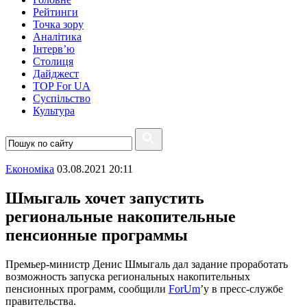
Рейтинги
Точка зору
Аналітика
Інтерв’ю
Столиця
Дайджест
TOP For UA
Суспiльство
Культура
Економіка
03.08.2021 20:11
Шмыгаль хочет запустить
региональные накопительные
пенсионные программы
Премьер-министр Денис Шмыгаль дал задание проработать
возможность запуска региональных накопительных
пенсионных программ, сообщили
ForUm
’у в пресс-службе
правительства.