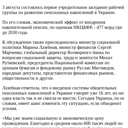
3 августа состоялось первое учредительное заседание рабочей
группы по развитию пенсионных накоплений в Украине.
По его словам, экономический эффект от внедрения
накопительной пенсии, по оценкам НКЦБФР, - 477 млрд грн
до 2030 года.
К обсуждению также присоединились министр социальной
политики Марина Лазебная, министр финансов Сергей
Марченко, глобальный директор Всемирного банка по
вопросам социальной защиты, труда и занятости Михал
Рутковский, председатель Национальной комиссии по
ценным бумагам и фондовому рынку Руслан Магомедов,
народные депутаты, представители финансовых рынков,
общественности и другие.
Лазебная отметила, что о введении системы обязательных
пенсионных накоплений в Украине говорят уже 16 лет, но ни
одна власть так и не смогла ее ввести. Сегодня Украина, по ее
словам, имеет шанс изменить эту ситуацию, если объединит
усилия.
«Мы уже знаем социальную и экономическую цену
промедления. Ежегодно в среднем около 600 тысяч людей по