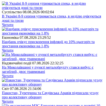
Суспiльство
08.08.2026 00:02:04
В Україні 8-9 серпня утримається спека, в неділю очікуються
дощі та грози
Читати
Економіка
07.08.2026 23:29:52
Нацбанк очікує прискорення інфляції до 10% цьогоріч та
зростання економіки на 1,8%
Читати
Надзвичайні події
07.08.2026 22:32:25
На Миколаївщині у пункті металобрухту стався вибух: є
загиблий, двоє травмовані
Читати
Свiт
07.08.2026 21:34:06
Пакистан, Туреччина та Саудівська Аравія підписали угоду
про колективну оборону
Читати