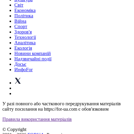
Світ
Економіка
Політика
Війна
Спорт
Здоров'я
Технології
Аналітика
Екологія
Новини компаній
Надзвичайні події
Досьє
ИнфоFor
У разі повного або часткового передрукування матеріалів
сайту посилання на https://for-ua.com є обов'язковим
Правила використання матеріалів
© Copyright