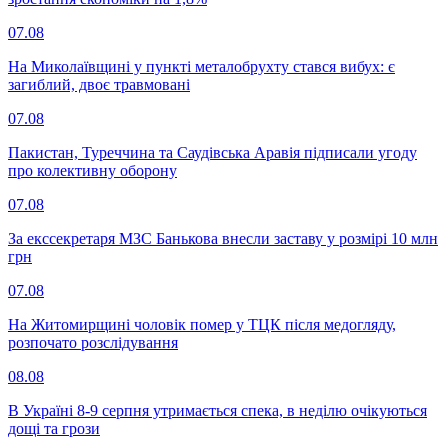
07.08
На Миколаївщині у пункті металобрухту стався вибух: є
загиблий, двоє травмовані
07.08
Пакистан, Туреччина та Саудівська Аравія підписали угоду
про колективну оборону
07.08
За екссекретаря МЗС Банькова внесли заставу у розмірі 10 млн
грн
07.08
На Житомирщині чоловік помер у ТЦК після медогляду,
розпочато розслідування
08.08
В Україні 8-9 серпня утримається спека, в неділю очікуються
дощі та грози