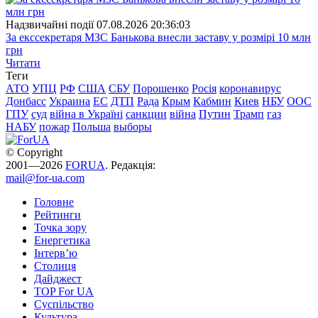
Надзвичайні події
07.08.2026 20:36:03
За екссекретаря МЗС Банькова внесли заставу у розмірі 10 млн
грн
Читати
Теги
АТО
УПЦ
РФ
США
СБУ
Порошенко
Росія
коронавирус
Донбасс
Украина
ЕС
ДТП
Рада
Крым
Кабмин
Киев
НБУ
ООС
ГПУ
суд
війна в Україні
санкции
війна
Путин
Трамп
газ
НАБУ
пожар
Польша
выборы
© Copyright
2001—2026
FORUA
. Редакція:
mail@for-ua.com
Головне
Рейтинги
Точка зору
Енергетика
Інтерв’ю
Столиця
Дайджест
TOP For UA
Суспiльство
Культура