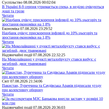
Суспiльство
08.08.2026 00:02:04
В Україні 8-9 серпня утримається спека, в неділю очікуються
дощі та грози
Читати
Економіка
07.08.2026 23:29:52
Нацбанк очікує прискорення інфляції до 10% цьогоріч та
зростання економіки на 1,8%
Читати
Надзвичайні події
07.08.2026 22:32:25
На Миколаївщині у пункті металобрухту стався вибух: є
загиблий, двоє травмовані
Читати
Свiт
07.08.2026 21:34:06
Пакистан, Туреччина та Саудівська Аравія підписали угоду
про колективну оборону
Читати
Надзвичайні події
07.08.2026 20:36:03