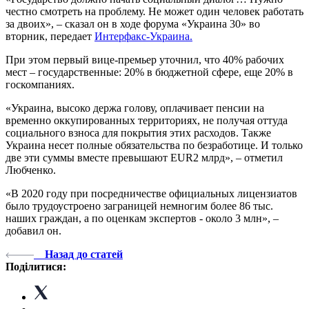
честно смотреть на проблему. Не может один человек работать
за двоих», – сказал он в ходе форума «Украина 30» во
вторник, передает
Интерфакс-Украина.
При этом первый вице-премьер уточнил, что 40% рабочих
мест – государственные: 20% в бюджетной сфере, еще 20% в
госкомпаниях.
«Украина, высоко держа голову, оплачивает пенсии на
временно оккупированных территориях, не получая оттуда
социального взноса для покрытия этих расходов. Также
Украина несет полные обязательства по безработице. И только
две эти суммы вместе превышают EUR2 млрд», – отметил
Любченко.
«В 2020 году при посредничестве официальных лицензиатов
было трудоустроено заграницей немногим более 86 тыс.
наших граждан, а по оценкам экспертов - около 3 млн», –
добавил он.
Назад до статей
Поділитися: