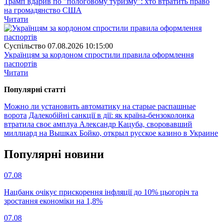
Трамп вдарив по "пологовому туризму": хто втратить право
на громадянство США
Читати
Суспiльство
07.08.2026 10:15:00
Українцям за кордоном спростили правила оформлення
паспортів
Читати
Популярнi статтi
Можно ли установить автоматику на старые распашные
ворота
Далекобійні санкції в дії: як країна-бензоколонка
втратила своє амплуа
Александр Кацуба, своровавший
миллиард на Вышках Бойко, открыл русское казино в Украине
Популярнi новини
07.08
Нацбанк очікує прискорення інфляції до 10% цьогоріч та
зростання економіки на 1,8%
07.08