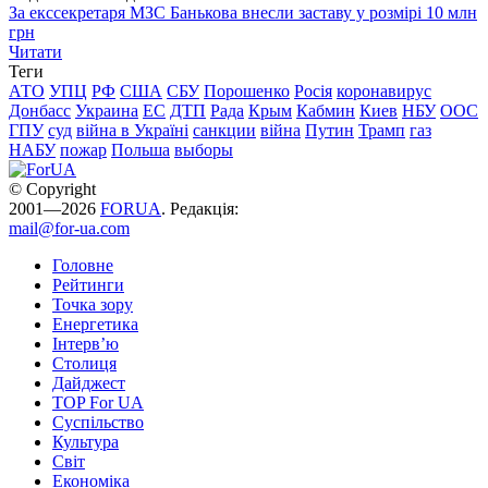
За екссекретаря МЗС Банькова внесли заставу у розмірі 10 млн
грн
Читати
Теги
АТО
УПЦ
РФ
США
СБУ
Порошенко
Росія
коронавирус
Донбасс
Украина
ЕС
ДТП
Рада
Крым
Кабмин
Киев
НБУ
ООС
ГПУ
суд
війна в Україні
санкции
війна
Путин
Трамп
газ
НАБУ
пожар
Польша
выборы
© Copyright
2001—2026
FORUA
. Редакція:
mail@for-ua.com
Головне
Рейтинги
Точка зору
Енергетика
Інтерв’ю
Столиця
Дайджест
TOP For UA
Суспiльство
Культура
Світ
Економіка