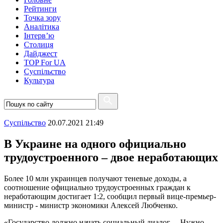
Рейтинги
Точка зору
Аналітика
Інтерв’ю
Столиця
Дайджест
TOP For UA
Суспiльство
Культура
Суспiльство
20.07.2021 21:49
В Украине на одного официально
трудоустроенного – двое неработающих
Более 10 млн украинцев получают теневые доходы, а
соотношение официально трудоустроенных граждан к
неработающим достигает 1:2, сообщил первый вице-премьер-
министр - министр экономики Алексей Любченко.
«Государство должно начать социальный диалог… Нужно