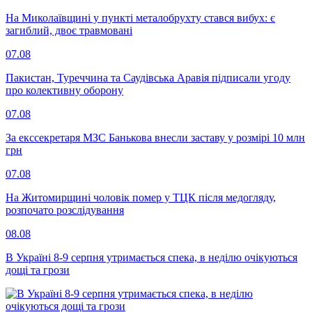
На Миколаївщині у пункті металобрухту стався вибух: є
загиблий, двоє травмовані
07.08
Пакистан, Туреччина та Саудівська Аравія підписали угоду
про колективну оборону
07.08
За екссекретаря МЗС Банькова внесли заставу у розмірі 10 млн
грн
07.08
На Житомирщині чоловік помер у ТЦК після медогляду,
розпочато розслідування
08.08
В Україні 8-9 серпня утримається спека, в неділю очікуються
дощі та грози