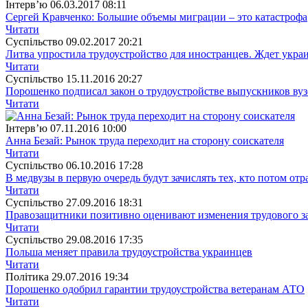
Інтерв’ю
06.03.2017 08:11
Сергей Кравченко: Большие объемы миграции – это катастрофа
Читати
Суспiльство
09.02.2017 20:21
Литва упростила трудоустройство для иностранцев. Ждет укра
Читати
Суспiльство
15.11.2016 20:27
Порошенко подписал закон о трудоустройстве выпускников вуз
Читати
Інтерв’ю
07.11.2016 10:00
Анна Безай: Рынок труда переходит на сторону соискателя
Читати
Суспiльство
06.10.2016 17:28
В медвузы в первую очередь будут зачислять тех, кто потом отра
Читати
Суспiльство
27.09.2016 18:31
Правозащитники позитивно оценивают изменения трудового з
Читати
Суспiльство
29.08.2016 17:35
Польша меняет правила трудоустройства украинцев
Читати
Полiтика
29.07.2016 19:34
Порошенко одобрил гарантии трудоустройства ветеранам АТО
Читати