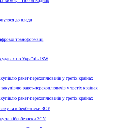
них вимог, – Посол Боднар
рнулося до влади
ифрової трансформації
 ударах по Україні - ISW
купівлю ракет-перехоплювачів у третіх країнах
купівлю ракет-перехоплювачів у третіх країнах
ку та кібербезпеки ЗСУ