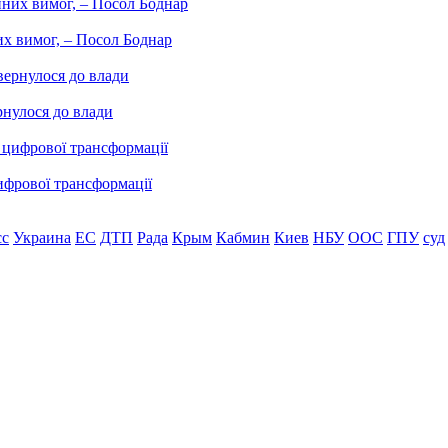
них вимог, – Посол Боднар
рнулося до влади
ифрової трансформації
сс
Украина
ЕС
ДТП
Рада
Крым
Кабмин
Киев
НБУ
ООС
ГПУ
суд