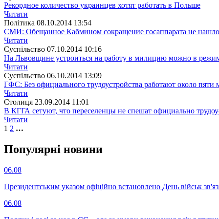
Рекордное количество украинцев хотят работать в Польше
Читати
Полiтика
08.10.2014 13:54
СМИ: Обещанное Кабмином сокращение госаппарата не нашло
Читати
Суспiльство
07.10.2014 10:16
На Львовщине устроиться на работу в милицию можно в режи
Читати
Суспiльство
06.10.2014 13:09
ГФС: Без официального трудоустройства работают около пяти
Читати
Столиця
23.09.2014 11:01
В КГГА сетуют, что переселенцы не спешат официально трудоу
Читати
1
2
…
Популярнi новини
06.08
Президентським указом офіційно встановлено День військ зв'яз
06.08