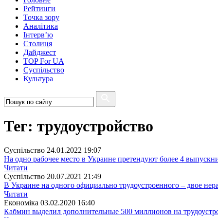
Рейтинги
Точка зору
Аналітика
Інтерв’ю
Столиця
Дайджест
TOP For UA
Суспiльство
Культура
Тег: трудоустройство
Суспiльство
24.01.2022 19:07
На одно рабочее место в Украине претендуют более 4 выпускни
Читати
Суспiльство
20.07.2021 21:49
В Украине на одного официально трудоустроенного – двое не
Читати
Економіка
03.02.2020 16:40
Кабмин выделил дополнительные 500 миллионов на трудоустр