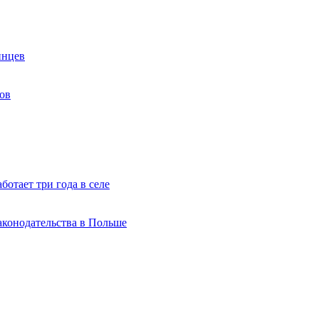
инцев
ов
ботает три года в селе
аконодательства в Польше