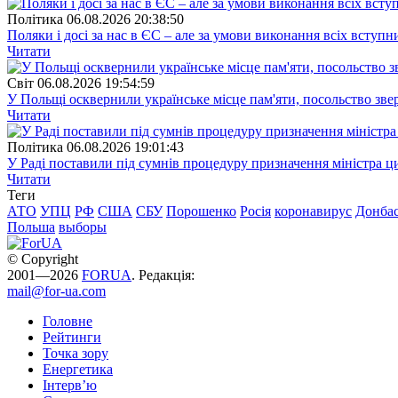
Полiтика
06.08.2026 20:38:50
Поляки і досі за нас в ЄС – але за умови виконання всіх вступ
Читати
Свiт
06.08.2026 19:54:59
У Польщі осквернили українське місце пам'яти, посольство зве
Читати
Полiтика
06.08.2026 19:01:43
У Раді поставили під сумнів процедуру призначення міністра ц
Читати
Теги
АТО
УПЦ
РФ
США
СБУ
Порошенко
Росія
коронавирус
Донба
Польша
выборы
© Copyright
2001—2026
FORUA
. Редакція:
mail@for-ua.com
Головне
Рейтинги
Точка зору
Енергетика
Інтерв’ю