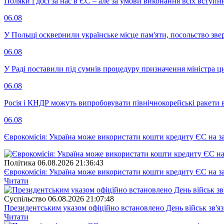
Поляки і досі за нас в ЄС – але за умови виконання всіх вступ
06.08
У Польщі осквернили українське місце пам'яти, посольство зве
06.08
У Раді поставили під сумнів процедуру призначення міністра ц
06.08
Росія і КНДР можуть випробовувати північнокорейські ракети в
06.08
Єврокомісія: Україна може використати кошти кредиту ЄС на за
Полiтика
06.08.2026 21:36:43
Єврокомісія: Україна може використати кошти кредиту ЄС на за
Читати
Суспiльство
06.08.2026 21:07:48
Президентським указом офіційно встановлено День військ зв'яз
Читати