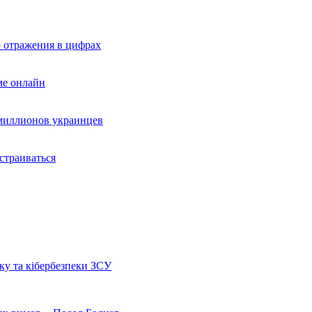
 отражения в цифрах
ме онлайн
 миллионов украинцев
страиваться
ку та кібербезпеки ЗСУ