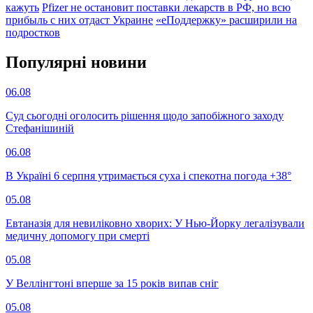
кажуть
Pfizer не остановит поставки лекарств в РФ, но всю
прибыль с них отдаст Украине
«еПоддержку» расширили на
подростков
Популярнi новини
06.08
Суд сьогодні оголосить рішення щодо запобіжного заходу
Стефанішиній
06.08
В Україні 6 серпня утримається суха і спекотна погода +38°
05.08
Евтаназія для невиліковно хворих: У Нью-Йорку легалізували
медичну допомогу при смерті
05.08
У Веллінгтоні вперше за 15 років випав сніг
05.08