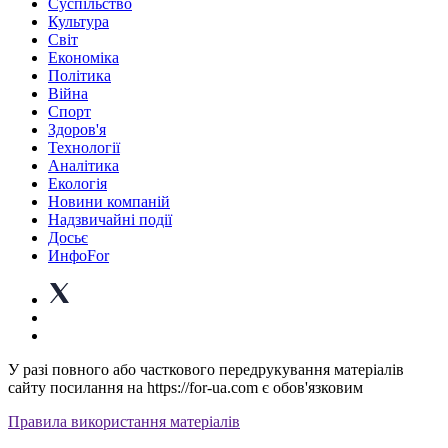
Суспiльство
Культура
Світ
Економіка
Політика
Війна
Спорт
Здоров'я
Технології
Аналітика
Екологія
Новини компаній
Надзвичайні події
Досьє
ИнфоFor
У разі повного або часткового передрукування матеріалів
сайту посилання на https://for-ua.com є обов'язковим
Правила використання матеріалів