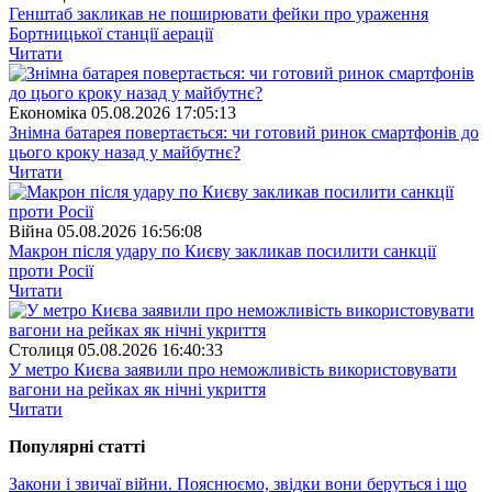
Генштаб закликав не поширювати фейки про ураження
Бортницької станції аерації
Читати
Економіка
05.08.2026 17:05:13
Знімна батарея повертається: чи готовий ринок смартфонів до
цього кроку назад у майбутнє?
Читати
Війна
05.08.2026 16:56:08
Макрон після удару по Києву закликав посилити санкції
проти Росії
Читати
Столиця
05.08.2026 16:40:33
У метро Києва заявили про неможливість використовувати
вагони на рейках як нічні укриття
Читати
Популярнi статтi
Закони і звичаї війни. Пояснюємо, звідки вони беруться і що