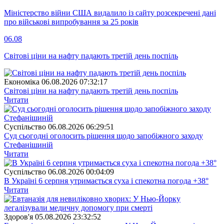
Міністерство війни США видалило із сайту розсекречені дані
про військові випробування за 25 років
06.08
Світові ціни на нафту падають третій день поспіль
Економіка
06.08.2026 07:32:17
Світові ціни на нафту падають третій день поспіль
Читати
Суспiльство
06.08.2026 06:29:51
Суд сьогодні оголосить рішення щодо запобіжного заходу
Стефанішиній
Читати
Суспiльство
06.08.2026 00:04:09
В Україні 6 серпня утримається суха і спекотна погода +38°
Читати
Здоров'я
05.08.2026 23:32:52