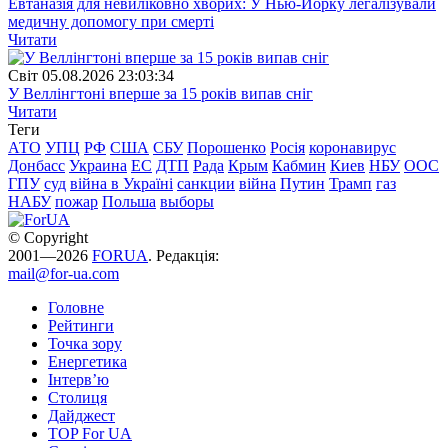
Евтаназія для невиліковно хворих: У Нью-Йорку легалізували
медичну допомогу при смерті
Читати
Свiт
05.08.2026 23:03:34
У Веллінгтоні вперше за 15 років випав сніг
Читати
Теги
АТО
УПЦ
РФ
США
СБУ
Порошенко
Росія
коронавирус
Донбасс
Украина
ЕС
ДТП
Рада
Крым
Кабмин
Киев
НБУ
ООС
ГПУ
суд
війна в Україні
санкции
війна
Путин
Трамп
газ
НАБУ
пожар
Польша
выборы
© Copyright
2001—2026
FORUA
. Редакція:
mail@for-ua.com
Головне
Рейтинги
Точка зору
Енергетика
Інтерв’ю
Столиця
Дайджест
TOP For UA