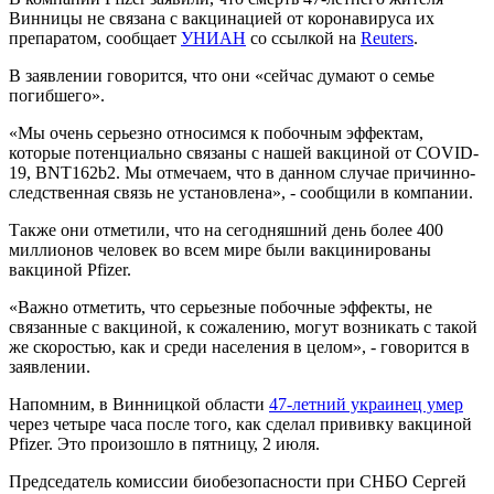
Винницы не связана с вакцинацией от коронавируса их
препаратом, сообщает
УНИАН
со ссылкой на
Reuters
.
В заявлении говорится, что они «сейчас думают о семье
погибшего».
«Мы очень серьезно относимся к побочным эффектам,
которые потенциально связаны с нашей вакциной от COVID-
19, BNT162b2. Мы отмечаем, что в данном случае причинно-
следственная связь не установлена», - сообщили в компании.
Также они отметили, что на сегодняшний день более 400
миллионов человек во всем мире были вакцинированы
вакциной Pfizer.
«Важно отметить, что серьезные побочные эффекты, не
связанные с вакциной, к сожалению, могут возникать с такой
же скоростью, как и среди населения в целом», - говорится в
заявлении.
Напомним, в Винницкой области
47-летний украинец умер
через четыре часа после того, как сделал прививку вакциной
Pfizer. Это произошло в пятницу, 2 июля.
Председатель комиссии биобезопасности при СНБО Сергей