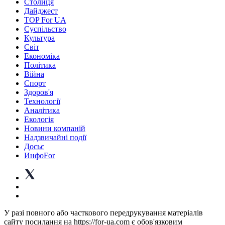
Столиця
Дайджест
TOP For UA
Суспiльство
Культура
Світ
Економіка
Політика
Війна
Спорт
Здоров'я
Технології
Аналітика
Екологія
Новини компаній
Надзвичайні події
Досьє
ИнфоFor
У разі повного або часткового передрукування матеріалів
сайту посилання на https://for-ua.com є обов'язковим