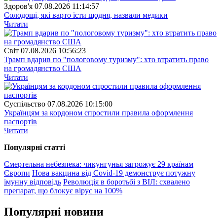
Здоров'я
07.08.2026 11:14:57
Солодощі, які варто їсти щодня, назвали медики
Читати
Свiт
07.08.2026 10:56:23
Трамп вдарив по "пологовому туризму": хто втратить право
на громадянство США
Читати
Суспiльство
07.08.2026 10:15:00
Українцям за кордоном спростили правила оформлення
паспортів
Читати
Популярнi статтi
Смертельна небезпека: чикунгунья загрожує 29 країнам
Європи
Нова вакцина від Covid-19 демонструє потужну
імунну відповідь
Революція в боротьбі з ВІЛ: схвалено
препарат, що блокує вірус на 100%
Популярнi новини