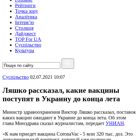
Рейтинги
Точка зору
Аналітика
Інтерв’ю
Столиця
Дайджест
TOP For UA
Суспiльство
Культура
Суспiльство
02.07.2021 10:07
Ляшко рассказал, какие вакцины
поступят в Украину до конца лета
Министр здравоохранения Виктор Ляшко рассказал, поставок
каких вакцин ожидают в Украине до конца лета. Об этом
глава Минздрава сказал журналистам, передает
УНИАН
.
«К нам приедет вакцина CoronaVac - 5 млн 320 тыс. доз. Это
дополнительный контракт, который уже подписан.