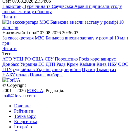
Свiт
07.08.2026 21:34:06
Пакистан, Туреччина та Саудівська Аравія підписали угоду
про колективну оборону
Читати
Надзвичайні події
07.08.2026 20:36:03
За екссекретаря МЗС Банькова внесли заставу у розмірі 10 млн
грн
Читати
Теги
АТО
УПЦ
РФ
США
СБУ
Порошенко
Росія
коронавирус
Донбасс
Украина
ЕС
ДТП
Рада
Крым
Кабмин
Киев
НБУ
ООС
ГПУ
суд
війна в Україні
санкции
війна
Путин
Трамп
газ
НАБУ
пожар
Польша
выборы
© Copyright
2001—2026
FORUA
. Редакція:
mail@for-ua.com
Головне
Рейтинги
Точка зору
Енергетика
Інтерв’ю