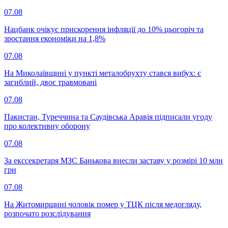
07.08
Нацбанк очікує прискорення інфляції до 10% цьогоріч та
зростання економіки на 1,8%
07.08
На Миколаївщині у пункті металобрухту стався вибух: є
загиблий, двоє травмовані
07.08
Пакистан, Туреччина та Саудівська Аравія підписали угоду
про колективну оборону
07.08
За екссекретаря МЗС Банькова внесли заставу у розмірі 10 млн
грн
07.08
На Житомирщині чоловік помер у ТЦК після медогляду,
розпочато розслідування