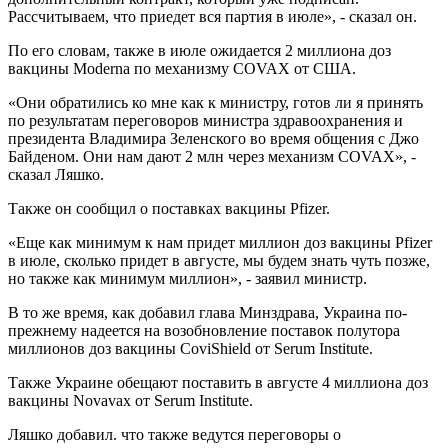
Рассчитываем, что приедет вся партия в июле», - сказал он.
По его словам, также в июле ожидается 2 миллиона доз
вакцины Moderna по механизму COVAX от США.
«Они обратились ко мне как к министру, готов ли я принять
по результатам переговоров министра здравоохранения и
президента Владимира Зеленского во время общения с Джо
Байденом. Они нам дают 2 млн через механизм COVAX», -
сказал Ляшко.
Также он сообщил о поставках вакцины Pfizer.
«Еще как минимум к нам придет миллион доз вакцины Pfizer
в июле, сколько придет в августе, мы будем знать чуть позже,
но также как минимум миллион», - заявил министр.
В то же время, как добавил глава Минздрава, Украина по-
прежнему надеется на возобновление поставок полутора
миллионов доз вакцины CoviShield от Serum Institute.
Также Украине обещают поставить в августе 4 миллиона доз
вакцины Novavax от Serum Institute.
Ляшко добавил. что также ведутся переговоры о