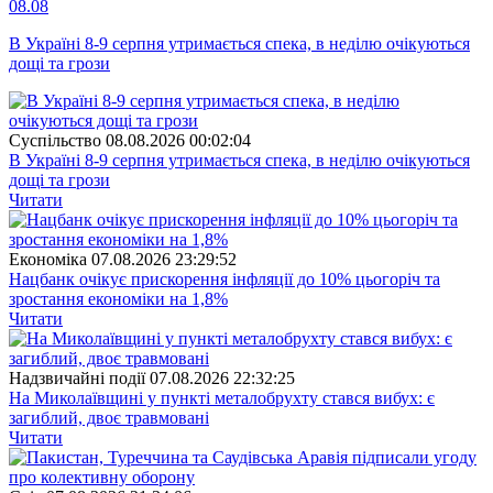
08.08
В Україні 8-9 серпня утримається спека, в неділю очікуються
дощі та грози
Суспiльство
08.08.2026 00:02:04
В Україні 8-9 серпня утримається спека, в неділю очікуються
дощі та грози
Читати
Економіка
07.08.2026 23:29:52
Нацбанк очікує прискорення інфляції до 10% цьогоріч та
зростання економіки на 1,8%
Читати
Надзвичайні події
07.08.2026 22:32:25
На Миколаївщині у пункті металобрухту стався вибух: є
загиблий, двоє травмовані
Читати