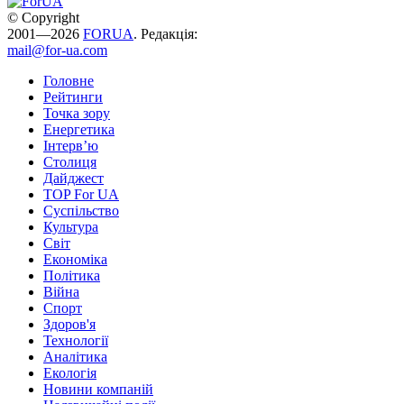
© Copyright
2001—2026
FORUA
. Редакція:
mail@for-ua.com
Головне
Рейтинги
Точка зору
Енергетика
Інтерв’ю
Столиця
Дайджест
TOP For UA
Суспiльство
Культура
Світ
Економіка
Політика
Війна
Спорт
Здоров'я
Технології
Аналітика
Екологія
Новини компаній