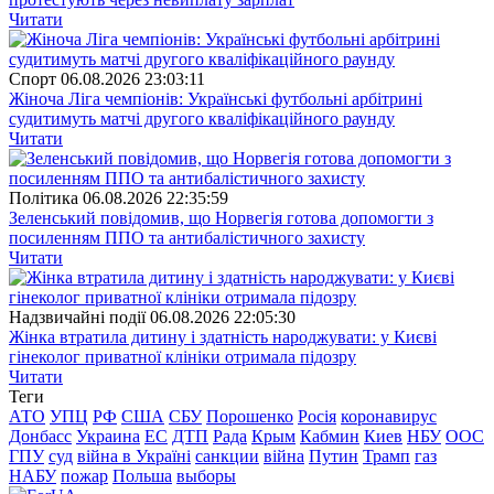
Читати
Спорт
06.08.2026 23:03:11
Жіноча Ліга чемпіонів: Українські футбольні арбітрині
судитимуть матчі другого кваліфікаційного раунду
Читати
Полiтика
06.08.2026 22:35:59
Зеленський повідомив, що Норвегія готова допомогти з
посиленням ППО та антибалістичного захисту
Читати
Надзвичайні події
06.08.2026 22:05:30
Жінка втратила дитину і здатність народжувати: у Києві
гінеколог приватної клініки отримала підозру
Читати
Теги
АТО
УПЦ
РФ
США
СБУ
Порошенко
Росія
коронавирус
Донбасс
Украина
ЕС
ДТП
Рада
Крым
Кабмин
Киев
НБУ
ООС
ГПУ
суд
війна в Україні
санкции
війна
Путин
Трамп
газ
НАБУ
пожар
Польша
выборы