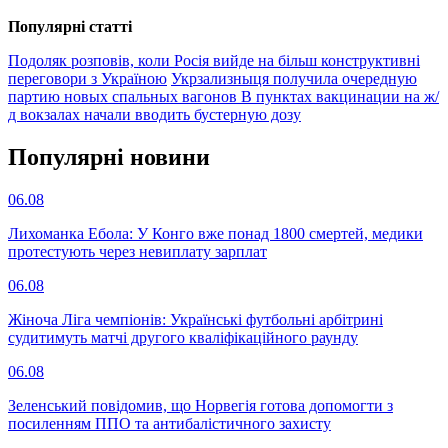
Популярнi статтi
Подоляк розповів, коли Росія вийде на більш конструктивні
переговори з Україною
Укрзализныця получила очередную
партию новых спальных вагонов
В пунктах вакцинации на ж/
д вокзалах начали вводить бустерную дозу
Популярнi новини
06.08
Лихоманка Ебола: У Конго вже понад 1800 смертей, медики
протестують через невиплату зарплат
06.08
Жіноча Ліга чемпіонів: Українські футбольні арбітрині
судитимуть матчі другого кваліфікаційного раунду
06.08
Зеленський повідомив, що Норвегія готова допомогти з
посиленням ППО та антибалістичного захисту