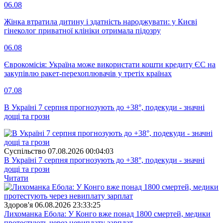
06.08
Жінка втратила дитину і здатність народжувати: у Києві
гінеколог приватної клініки отримала підозру
06.08
Єврокомісія: Україна може використати кошти кредиту ЄС на
закупівлю ракет-перехоплювачів у третіх країнах
07.08
В Україні 7 серпня прогнозують до +38°, подекуди - значні
дощі та грози
Суспiльство
07.08.2026 00:04:03
В Україні 7 серпня прогнозують до +38°, подекуди - значні
дощі та грози
Читати
Здоров'я
06.08.2026 23:33:25
Лихоманка Ебола: У Конго вже понад 1800 смертей, медики
протестують через невиплату зарплат