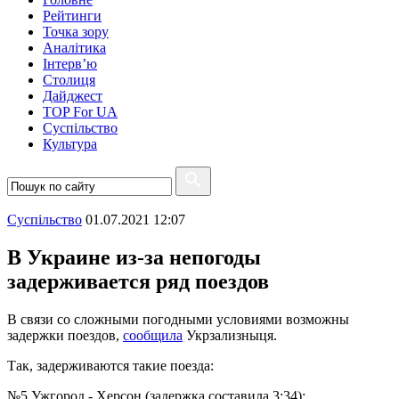
Рейтинги
Точка зору
Аналітика
Інтерв’ю
Столиця
Дайджест
TOP For UA
Суспiльство
Культура
Суспiльство
01.07.2021 12:07
В Украине из-за непогоды
задерживается ряд поездов
В связи со сложными погодными условиями возможны
задержки поездов,
сообщила
Укрзализныця.
Так, задерживаются такие поезда:
№5 Ужгород - Херсон (задержка составила 3:34);