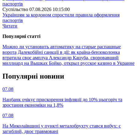
Суспiльство
07.08.2026 10:15:00
Українцям за кордоном спростили правила оформлення
паспортів
Читати
Популярнi статтi
Можно ли установить автоматику на старые распашные
ворота
Далекобійні санкції в дії: як країна-бензоколонка
втратила своє амплуа
Александр Кацуба, своровавший
миллиард на Вышках Бойко, открыл русское казино в Украине
Популярнi новини
07.08
Нацбанк очікує прискорення інфляції до 10% цьогоріч та
зростання економіки на 1,8%
07.08
На Миколаївщині у пункті металобрухту стався вибух: є
загиблий, двоє травмовані