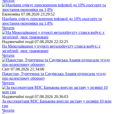
Читати
Економіка
07.08.2026 23:29:52
Нацбанк очікує прискорення інфляції до 10% цьогоріч та
зростання економіки на 1,8%
Читати
Надзвичайні події
07.08.2026 22:32:25
На Миколаївщині у пункті металобрухту стався вибух: є
загиблий, двоє травмовані
Читати
Свiт
07.08.2026 21:34:06
Пакистан, Туреччина та Саудівська Аравія підписали угоду
про колективну оборону
Читати
Надзвичайні події
07.08.2026 20:36:03
За екссекретаря МЗС Банькова внесли заставу у розмірі 10 млн
грн
Читати