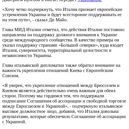
«Хочу четко подчеркнуть, что Италия признает европейские
устремления Украины и будет всесторонне поддерживать ее
на этом пути», - сказал Ди Майо.
Глава МИД Италии отметил, что действия Италии постоянно
направлены на поддержку должного внимания к Украине
среди международного сообщества. В качестве примера он
указал поддержку странами «Большой семерки», куда входит
Италия, суверенитета, территориальной целостности и
независимости Украины.
Глава итальянской дипломатии также обратил внимание на
важность укрепления отношений Киева с Европейским
Союзом.
«Я уверен, что укрепление отношений между Брюсселем и
Киевом является действительно очень важным для обеих
сторон. Поэтому мы гордимся тем, что поддержали
подписание Соглашения об ассоциации и свободной торговле
между Евросоюзом и Украиной», - подчеркнуло итальянское
высокое должностное лицо, добавив, что Италия довольна
результатами, которые обеспечило Соглашение об ассоциации
с Украиной.