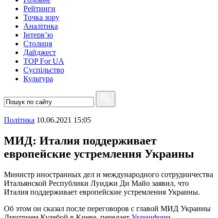
Рейтинги
Точка зору
Аналітика
Інтерв’ю
Столиця
Дайджест
TOP For UA
Суспiльство
Культура
Полiтика
10.06.2021 15:05
МИД: Италия поддерживает
европейские устремления Украины
Министр иностранных дел и международного сотрудничества
Итальянской Республики Луиджи Ди Майо заявил, что
Италия поддерживает европейские устремления Украины.
Об этом он сказал после переговоров с главой МИД Украины
Дмитрием Кулебой в Киеве, передает
Укринформ.