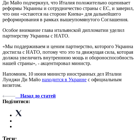
Ди Майо подчеркнул, что Италия положительно оценивает
реформы Украины и сотрудничество страны с ЕС, и заверил,
что они «остаются на стороне Киева» для дальнейшего
реформирования в рамках вышеупомянутого Соглашения.
Особое внимание глава итальянской дипломатии уделил
партнерству Украины с НАТО.
«Мы поддерживаем и ценим партнерство, которого Украина
достигла с НАТО, потому что это та движущая сила, которая
должна увеличить внутреннюю мощь и обороноспособность
нашей страны», - акцентировал министр.
Напомним, 10 июня министр иностранных дел Италии
Луиджи Ди Майо
находится в Украине
с официальным
визитом.
Назад до статей
Поділитися:
Теги: