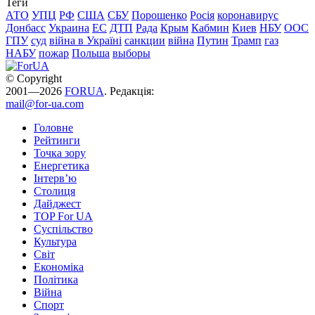
Теги
АТО
УПЦ
РФ
США
СБУ
Порошенко
Росія
коронавирус
Донбасс
Украина
ЕС
ДТП
Рада
Крым
Кабмин
Киев
НБУ
ООС
ГПУ
суд
війна в Україні
санкции
війна
Путин
Трамп
газ
НАБУ
пожар
Польша
выборы
© Copyright
2001—2026
FORUA
. Редакція:
mail@for-ua.com
Головне
Рейтинги
Точка зору
Енергетика
Інтерв’ю
Столиця
Дайджест
TOP For UA
Суспiльство
Культура
Світ
Економіка
Політика
Війна
Спорт