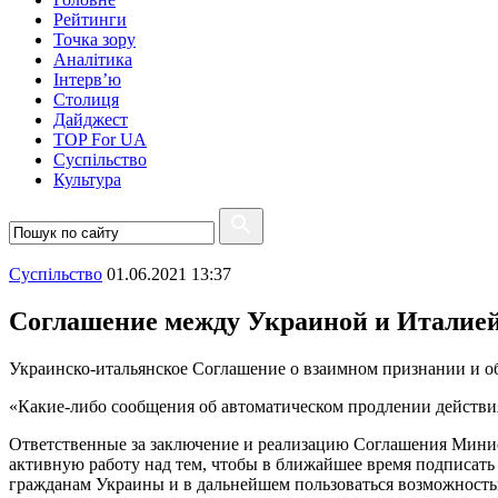
Рейтинги
Точка зору
Аналітика
Інтерв’ю
Столиця
Дайджест
TOP For UA
Суспiльство
Культура
Суспiльство
01.06.2021 13:37
Соглашение между Украиной и Италией 
Украинско-итальянское Соглашение о взаимном признании и об
«Какие-либо сообщения об автоматическом продлении действия
Ответственные за заключение и реализацию Соглашения Минис
активную работу над тем, чтобы в ближайшее время подписать
гражданам Украины и в дальнейшем пользоваться возможность