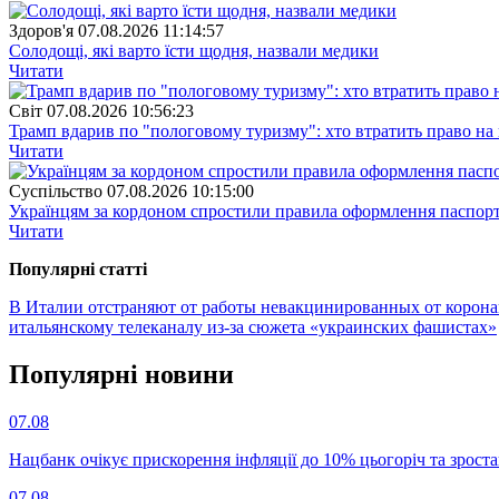
Здоров'я
07.08.2026 11:14:57
Солодощі, які варто їсти щодня, назвали медики
Читати
Свiт
07.08.2026 10:56:23
Трамп вдарив по "пологовому туризму": хто втратить право н
Читати
Суспiльство
07.08.2026 10:15:00
Українцям за кордоном спростили правила оформлення паспорт
Читати
Популярнi статтi
В Италии отстраняют от работы невакцинированных от корона
итальянскому телеканалу из-за сюжета «украинских фашистах»
Популярнi новини
07.08
Нацбанк очікує прискорення інфляції до 10% цьогоріч та зрост
07.08