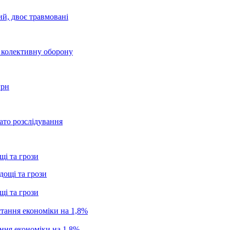
ий, двоє травмовані
о колективну оборону
грн
ато розслідування
щі та грози
щі та грози
ання економіки на 1,8%