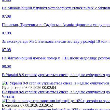
На Миколаївщині у пункті металобрухту стався вибух: є загибл
07.08
Пакистан, Туреччина та Саудівська Аравія підписали угоду пр
07.08
За екссекретаря МЗС Банькова внесли заставу у розмірі 10 млн 
07.08
На Житомирщині чоловік помер у ТЦК після медогляду, розпоч
08.08
В Україні 8-9 серпня утримається спека, в неділю очікуються до
Суспiльство
08.08.2026 00:02:04
В Україні 8-9 серпня утримається спека, в неділю очікуються до
Читати
Економіка
07.08.2026 23:29:52
Нацбанк очікує прискорення інфляції до 10% цьогоріч та зрост