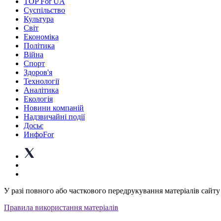
TOP For UA
Суспiльство
Культура
Світ
Економіка
Політика
Війна
Спорт
Здоров'я
Технології
Аналітика
Екологія
Новини компаній
Надзвичайні події
Досьє
ИнфоFor
У разі повного або часткового передрукування матеріалів сайту 
Правила використання матеріалів