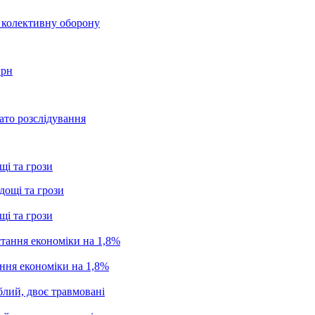
о колективну оборону
грн
ато розслідування
щі та грози
щі та грози
ання економіки на 1,8%