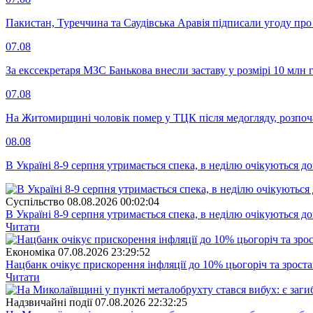
Пакистан, Туреччина та Саудівська Аравія підписали угоду пр
07.08
За екссекретаря МЗС Банькова внесли заставу у розмірі 10 млн 
07.08
На Житомирщині чоловік помер у ТЦК після медогляду, розпоч
08.08
В Україні 8-9 серпня утримається спека, в неділю очікуються до
Суспiльство
08.08.2026 00:02:04
В Україні 8-9 серпня утримається спека, в неділю очікуються до
Читати
Економіка
07.08.2026 23:29:52
Нацбанк очікує прискорення інфляції до 10% цьогоріч та зрост
Читати
Надзвичайні події
07.08.2026 22:32:25