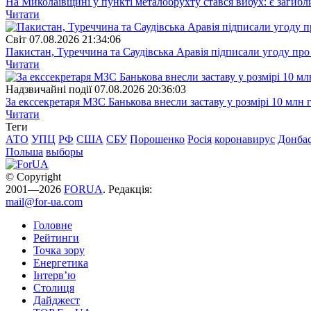
На Миколаївщині у пункті металобрухту стався вибух: є загибл
Читати
Свiт
07.08.2026 21:34:06
Пакистан, Туреччина та Саудівська Аравія підписали угоду пр
Читати
Надзвичайні події
07.08.2026 20:36:03
За екссекретаря МЗС Банькова внесли заставу у розмірі 10 млн 
Читати
Теги
АТО
УПЦ
РФ
США
СБУ
Порошенко
Росія
коронавирус
Донба
Польша
выборы
© Copyright
2001—2026
FORUA
. Редакція:
mail@for-ua.com
Головне
Рейтинги
Точка зору
Енергетика
Інтерв’ю
Столиця
Дайджест