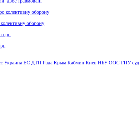
ий, двоє травмовані
о колективну оборону
грн
сс
Украина
ЕС
ДТП
Рада
Крым
Кабмин
Киев
НБУ
ООС
ГПУ
суд