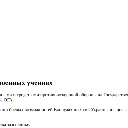
военных учениях
 силами и средствами противовоздушной обороны на Государст
ба
ОГА.
ании боевых возможностей Вооруженных сил Украины и с цель
ваться панике.