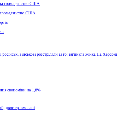
а громадянство США
ів
російські військові розстріляли авто: загинула жінка
На Херсонщ
ання економіки на 1,8%
ий, двоє травмовані