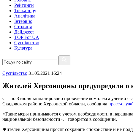
Рейтинги
Точка зору
Аналітика
Інтерв’ю
Столиця
Дайджест
TOP For UA
Суспiльство
Культура
Суспiльство
31.05.2021 16:24
Жителей Херсонщины предупредили о 
С 1 по 3 июня запланировано проведение комплекса учений с
Скадовском районе Херсонской области, сообщила
пресс-служ
«Такие меры принимаются с учетом необходимости в наращив
национальной безопасности», - говорится в сообщении.
Жителей Херсонщины просят сохранять спокойствие и не подда