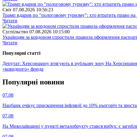
Свiт
07.08.2026 10:56:23
Трамп вдарив по "пологовому туризму": хто втратить право н
Читати
Суспiльство
07.08.2026 10:15:00
Українцям за кордоном спростили правила оформлення паспорт
Читати
Популярнi статтi
Депутат: Херсонщину втягують в рубльову зону
На Херсонщині 
«ковидного» фонда
Популярнi новини
07.08
Нацбанк очікує прискорення інфляції до 10% цьогоріч та зрост
07.08
На Миколаївщині у пункті металобрухту стався вибух: є загибл
07.08