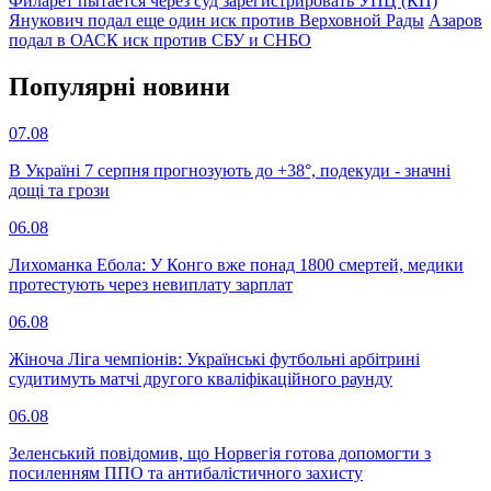
Филарет пытается через суд зарегистрировать УПЦ (КП)
Янукович подал еще один иск против Верховной Рады
Азаров
подал в ОАСК иск против СБУ и СНБО
Популярнi новини
07.08
В Україні 7 серпня прогнозують до +38°, подекуди - значні
дощі та грози
06.08
Лихоманка Ебола: У Конго вже понад 1800 смертей, медики
протестують через невиплату зарплат
06.08
Жіноча Ліга чемпіонів: Українські футбольні арбітрині
судитимуть матчі другого кваліфікаційного раунду
06.08
Зеленський повідомив, що Норвегія готова допомогти з
посиленням ППО та антибалістичного захисту