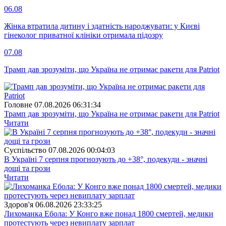
06.08
Жінка втратила дитину і здатність народжувати: у Києві
гінеколог приватної клініки отримала підозру
07.08
Трамп дав зрозуміти, що Україна не отримає ракети для Patriot
Головне
07.08.2026 06:31:34
Трамп дав зрозуміти, що Україна не отримає ракети для Patriot
Читати
Суспiльство
07.08.2026 00:04:03
В Україні 7 серпня прогнозують до +38°, подекуди - значні
дощі та грози
Читати
Здоров'я
06.08.2026 23:33:25
Лихоманка Ебола: У Конго вже понад 1800 смертей, медики
протестують через невиплату зарплат