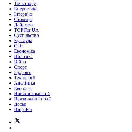
Точка зору
Енергетика
Інтерв’ю
Столиця
Дайджест
TOP For UA
Суспiльство
Культура
Світ
Економіка
Політика
Війна
Спорт
Здоров'я
Технології
Аналітика
Екологія
Новини компаній
Надзвичайні події
Досьє
ИнфоFor