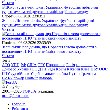
Читати
Спорт
06.08.2026 23:03:11
Жіноча Ліга чемпіонів: Українські футбольні арбітрині
судитимуть матчі другого кваліфікаційного раунду
Читати
Полiтика
06.08.2026 22:35:59
Зеленський повідомив, що Норвегія готова допомогти з
посиленням ППО та антибалістичного захисту
Читати
Теги
АТО
УПЦ
РФ
США
СБУ
Порошенко
Росія
коронавирус
Донбасс
Украина
ЕС
ДТП
Рада
Крым
Кабмин
Киев
НБУ
ООС
ГПУ
суд
війна в Україні
санкции
війна
Путин
Трамп
газ
НАБУ
пожар
Польша
выборы
© Copyright
2001—2026
FORUA
. Редакція:
mail@for-ua.com
Головне
Рейтинги