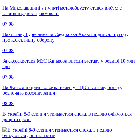
На Миколаївщині у пункті металобрухту стався вибух: є
загиблий, двоє травмовані
07.08
Пакистан, Туреччина та Саудівська Аравія підписали угоду
про колективну оборону
07.08
За екссекретаря МЗС Банькова внесли заставу у розмірі 10 млн
грн
07.08
На Житомирщині чоловік помер у ТЦК після медогляду,
розпочато розслідування
08.08
В Україні 8-9 серпня утримається спека, в неділю очікуються
дощі та грози