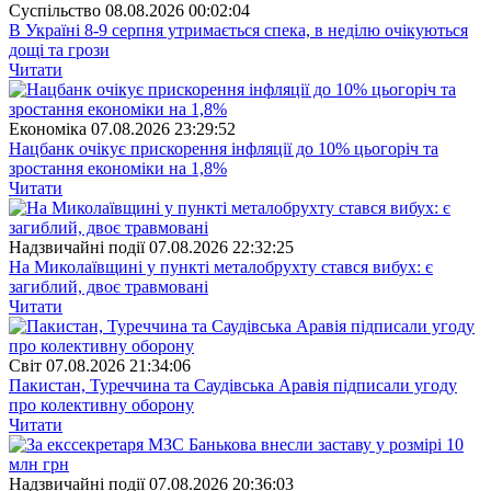
Суспiльство
08.08.2026 00:02:04
В Україні 8-9 серпня утримається спека, в неділю очікуються
дощі та грози
Читати
Економіка
07.08.2026 23:29:52
Нацбанк очікує прискорення інфляції до 10% цьогоріч та
зростання економіки на 1,8%
Читати
Надзвичайні події
07.08.2026 22:32:25
На Миколаївщині у пункті металобрухту стався вибух: є
загиблий, двоє травмовані
Читати
Свiт
07.08.2026 21:34:06
Пакистан, Туреччина та Саудівська Аравія підписали угоду
про колективну оборону
Читати
Надзвичайні події
07.08.2026 20:36:03