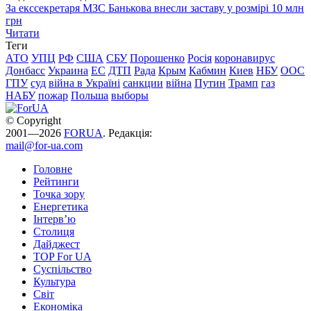
За екссекретаря МЗС Банькова внесли заставу у розмірі 10 млн
грн
Читати
Теги
АТО
УПЦ
РФ
США
СБУ
Порошенко
Росія
коронавирус
Донбасс
Украина
ЕС
ДТП
Рада
Крым
Кабмин
Киев
НБУ
ООС
ГПУ
суд
війна в Україні
санкции
війна
Путин
Трамп
газ
НАБУ
пожар
Польша
выборы
© Copyright
2001—2026
FORUA
. Редакція:
mail@for-ua.com
Головне
Рейтинги
Точка зору
Енергетика
Інтерв’ю
Столиця
Дайджест
TOP For UA
Суспiльство
Культура
Світ
Економіка