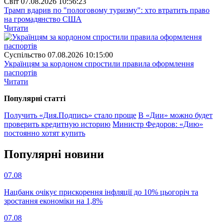
Свiт
07.08.2026 10:56:23
Трамп вдарив по "пологовому туризму": хто втратить право
на громадянство США
Читати
Суспiльство
07.08.2026 10:15:00
Українцям за кордоном спростили правила оформлення
паспортів
Читати
Популярнi статтi
Получить «Дия.Подпись» стало проще
В «Дии» можно будет
проверить кредитную историю
Министр Федоров: «Дию»
постоянно хотят купить
Популярнi новини
07.08
Нацбанк очікує прискорення інфляції до 10% цьогоріч та
зростання економіки на 1,8%
07.08