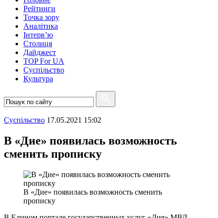
Рейтинги
Точка зору
Аналітика
Інтерв’ю
Столиця
Дайджест
TOP For UA
Суспiльство
Культура
Суспiльство
17.05.2021 15:02
В «Дие» появилась возможность
сменить прописку
В «Дие» появилась возможность сменить
прописку
В Едином портале государственных услуг «Дия» МВД