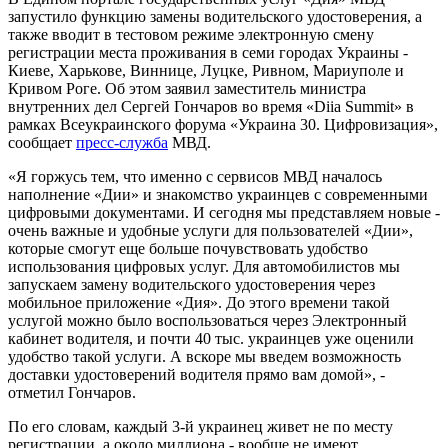
запустило функцию замены водительского удостоверения, а
также вводит в тестовом режиме электронную смену
регистрации места проживания в семи городах Украины -
Киеве, Харькове, Виннице, Луцке, Ривном, Мариуполе и
Кривом Роге. Об этом заявил заместитель министра
внутренних дел Сергей Гончаров во время «Diia Summit» в
рамках Всеукраинского форума «Украина 30. Цифровизация»,
сообщает
пресс-служба
МВД.
«Я горжусь тем, что именно с сервисов МВД началось
наполнение «Дии» и знакомство украинцев с современными
цифровыми документами. И сегодня мы представляем новые -
очень важные и удобные услуги для пользователей «Дии»,
которые смогут еще больше почувствовать удобство
использования цифровых услуг. Для автомобилистов мы
запускаем замену водительского удостоверения через
мобильное приложение «Дия». До этого времени такой
услугой можно было воспользоваться через Электронный
кабинет водителя, и почти 40 тыс. украинцев уже оценили
удобство такой услуги. А вскоре мы введем возможность
доставки удостоверений водителя прямо вам домой», -
отметил Гончаров.
По его словам, каждый 3-й украинец живет не по месту
регистрации, а около миллиона - вообще не имеют