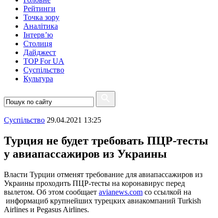
Рейтинги
Точка зору
Аналітика
Інтерв’ю
Столиця
Дайджест
TOP For UA
Суспiльство
Культура
Суспiльство
29.04.2021 13:25
Турция не будет требовать ПЦР-тесты
у авиапассажиров из Украины
Власти Турции отменят требование для авиапассажиров из
Украины проходить ПЦР-тесты на коронавирус перед
вылетом. Об этом сообщает
avianews.com
со ссылкой на
информациб крупнейших турецких авиакомпаний Turkish
Airlines и Pegasus Airlines.