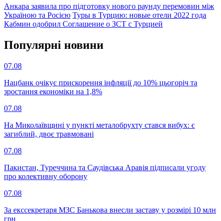
Анкара заявила про підготовку нового раунду перемовин між
Україною та Росією
Туры в Турцию: новые отели 2022 года
Кабмин одобрил Соглашение о ЗСТ с Турцией
Популярнi новини
07.08
Нацбанк очікує прискорення інфляції до 10% цьогоріч та
зростання економіки на 1,8%
07.08
На Миколаївщині у пункті металобрухту стався вибух: є
загиблий, двоє травмовані
07.08
Пакистан, Туреччина та Саудівська Аравія підписали угоду
про колективну оборону
07.08
За екссекретаря МЗС Банькова внесли заставу у розмірі 10 млн
грн