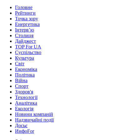
Головне
Рейтинги
Точка зору
Енергетика
Інтерв’ю
Столиця
Дайджест
TOP For UA
Суспiльство
Культура
Світ
Економіка
Політика
Війна
Спорт
Здоров'я
Технології
Аналітика
Екологія
Новини компаній
Надзвичайні події
Досьє
ИнфоFor