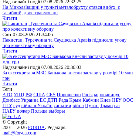
Надзвичайні події
07.08.2026 22:32:25
На Миколаївщині у пункті металобрухту стався вибух: є
загиблий, двоє травмовані
Читати
Свiт
07.08.2026 21:34:06
Пакистан, Туреччина та Саудівська Аравія підписали угоду
про колективну оборону
Читати
Надзвичайні події
07.08.2026 20:36:03
За екссекретаря МЗС Банькова внесли заставу у розмірі 10 млн
грн
Читати
Теги
АТО
УПЦ
РФ
США
СБУ
Порошенко
Росія
коронавирус
Донбасс
Украина
ЕС
ДТП
Рада
Крым
Кабмин
Киев
НБУ
ООС
ГПУ
суд
війна в Україні
санкции
війна
Путин
Трамп
газ
НАБУ
пожар
Польша
выборы
© Copyright
2001—2026
FORUA
. Редакція:
mail@for-ua.com