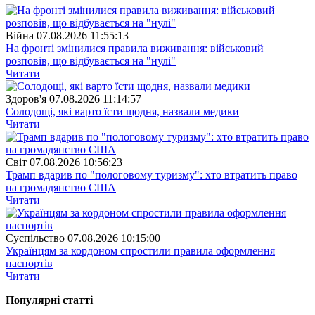
Війна
07.08.2026 11:55:13
На фронті змінилися правила виживання: військовий
розповів, що відбувається на "нулі"
Читати
Здоров'я
07.08.2026 11:14:57
Солодощі, які варто їсти щодня, назвали медики
Читати
Свiт
07.08.2026 10:56:23
Трамп вдарив по "пологовому туризму": хто втратить право
на громадянство США
Читати
Суспiльство
07.08.2026 10:15:00
Українцям за кордоном спростили правила оформлення
паспортів
Читати
Популярнi статтi