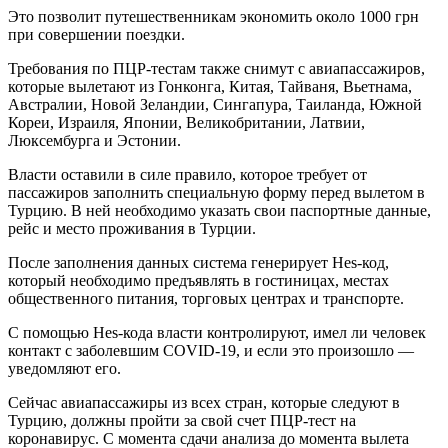
Это позволит путешественникам экономить около 1000 грн
при совершении поездки.
Требования по ПЦР-тестам также снимут с авиапассажиров,
которые вылетают из Гонконга, Китая, Тайваня, Вьетнама,
Австралии, Новой Зеландии, Сингапура, Таиланда, Южной
Кореи, Израиля, Японии, Великобритании, Латвии,
Люксембурга и Эстонии.
Власти оставили в силе правило, которое требует от
пассажиров заполнить специальную форму перед вылетом в
Турцию. В ней необходимо указать свои паспортные данные,
рейс и место проживания в Турции.
После заполнения данных система генерирует Hes-код,
который необходимо предъявлять в гостиницах, местах
общественного питания, торговых центрах и транспорте.
С помощью Hes-кода власти контролируют, имел ли человек
контакт с заболевшим COVID-19, и если это произошло —
уведомляют его.
Сейчас авиапассажиры из всех стран, которые следуют в
Турцию, должны пройти за свой счет ПЦР-тест на
коронавирус. С момента сдачи анализа до момента вылета