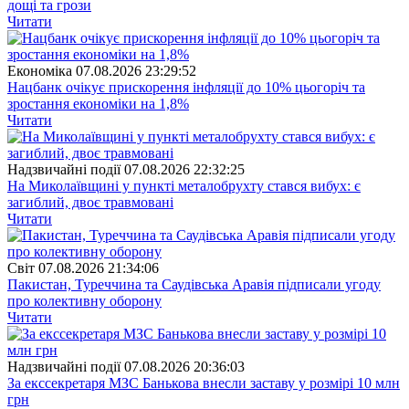
дощі та грози
Читати
Економіка
07.08.2026 23:29:52
Нацбанк очікує прискорення інфляції до 10% цьогоріч та
зростання економіки на 1,8%
Читати
Надзвичайні події
07.08.2026 22:32:25
На Миколаївщині у пункті металобрухту стався вибух: є
загиблий, двоє травмовані
Читати
Свiт
07.08.2026 21:34:06
Пакистан, Туреччина та Саудівська Аравія підписали угоду
про колективну оборону
Читати
Надзвичайні події
07.08.2026 20:36:03
За екссекретаря МЗС Банькова внесли заставу у розмірі 10 млн
грн