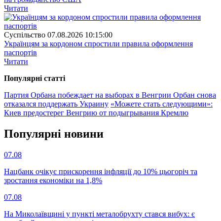
Читати
Суспiльство
07.08.2026 10:15:00
Українцям за кордоном спростили правила оформлення
паспортів
Читати
Популярнi статтi
Партия Орбана побеждает на выборах в Венгрии
Орбан снова
отказался поддержать Украину
«Можете стать следующими»:
Киев предостерег Венгрию от подыгрывания Кремлю
Популярнi новини
07.08
Нацбанк очікує прискорення інфляції до 10% цьогоріч та
зростання економіки на 1,8%
07.08
На Миколаївщині у пункті металобрухту стався вибух: є