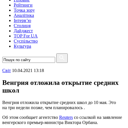
Рейтинги
Точка зору
Аналітика
Інтерв’ю
Столиця
Дайджест
TOP For UA
Суспiльство
Культура
Свiт
10.04.2021 13:18
Венгрия отложила открытие средних
школ
Венгрия отложила открытие средних школ до 10 мая. Это
на три недели позже, чем планировалось .
Об этом сообщает агентство
Reuters
со ссылкой на заявление
венгерского премьер-министра Виктора Орбана.