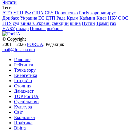
Читати
Теги
АТО
УПЦ
РФ
США
СБУ
Порошенко
Росія
коронавирус
Донбасс
Украина
ЕС
ДТП
Рада
Крым
Кабмин
Киев
НБУ
ООС
ГПУ
суд
війна в Україні
санкции
війна
Путин
Трамп
газ
НАБУ
пожар
Польша
выборы
© Copyright
2001—2026
FORUA
. Редакція:
mail@for-ua.com
Головне
Рейтинги
Точка зору
Енергетика
Інтерв’ю
Столиця
Дайджест
TOP For UA
Суспiльство
Культура
Світ
Економіка
Політика
Війна