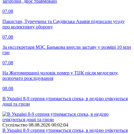
загиблий, двоє травмовані
07.08
Пакистан, Туреччина та Саудівська Аравія підписали угоду
про колективну оборону
07.08
За екссекретаря МЗС Банькова внесли заставу у розмірі 10 млн
грн
07.08
На Житомирщині чоловік помер у ТЦК після медогляду,
розпочато розслідування
08.08
В Україні 8-9 серпня утримається спека, в неділю очікуються
дощі та грози
Суспiльство
08.08.2026 00:02:04
В Україні 8-9 серпня утримається спека, в неділю очікуються