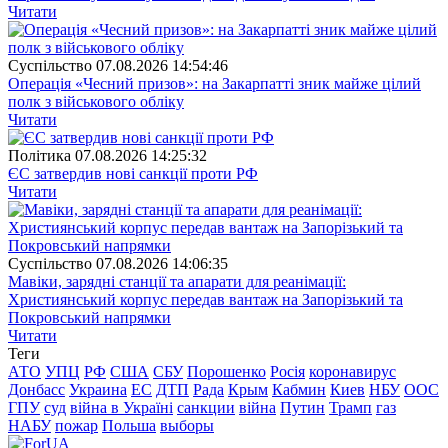
Читати
Суспiльство
07.08.2026 14:54:46
Операція «Чесний призов»: на Закарпатті зник майже цілий
полк з військового обліку
Читати
Полiтика
07.08.2026 14:25:32
ЄС затвердив нові санкції проти РФ
Читати
Суспiльство
07.08.2026 14:06:35
Мавіки, зарядні станції та апарати для реанімації:
Християнський корпус передав вантаж на Запорізький та
Покровський напрямки
Читати
Теги
АТО
УПЦ
РФ
США
СБУ
Порошенко
Росія
коронавирус
Донбасс
Украина
ЕС
ДТП
Рада
Крым
Кабмин
Киев
НБУ
ООС
ГПУ
суд
війна в Україні
санкции
війна
Путин
Трамп
газ
НАБУ
пожар
Польша
выборы