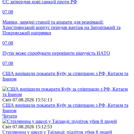
ЄС затвердив нові санкції проти РФ
07.08
Мавіки, зарядні станції та апарати для реанімації:
Християнський корпус передав вантаж на Запорізький та
Покровський напрямки
07.08
Путін може спробувати перевірити рішучість НАТО
07.08
США вирішили покарати Кубу за співпрацю з РФ, Китаєм та
Іраном
Свiт
07.08.2026 15:51:13
США вирішили покарати Кубу за співпрацю з РФ, Китаєм та
Іраном
Читати
Свiт
07.08.2026 15:12:53
Стрілянина у школі у Таїланді: підліток убив 8 людей