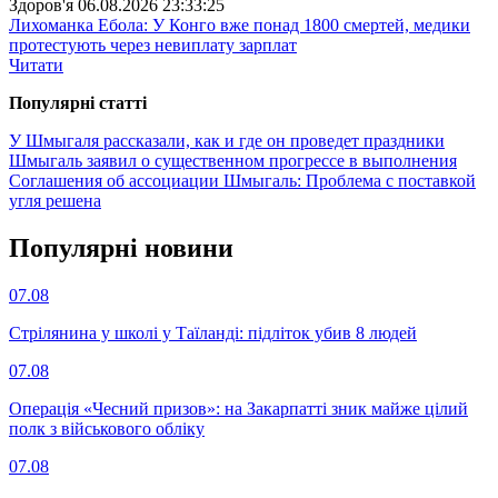
Здоров'я
06.08.2026 23:33:25
Лихоманка Ебола: У Конго вже понад 1800 смертей, медики
протестують через невиплату зарплат
Читати
Популярнi статтi
У Шмыгаля рассказали, как и где он проведет праздники
Шмыгаль заявил о существенном прогрессе в выполнения
Соглашения об ассоциации
Шмыгаль: Проблема с поставкой
угля решена
Популярнi новини
07.08
Стрілянина у школі у Таїланді: підліток убив 8 людей
07.08
Операція «Чесний призов»: на Закарпатті зник майже цілий
полк з військового обліку
07.08