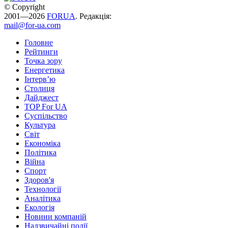
© Copyright
2001—2026
FORUA
. Редакція:
mail@for-ua.com
Головне
Рейтинги
Точка зору
Енергетика
Інтерв’ю
Столиця
Дайджест
TOP For UA
Суспiльство
Культура
Світ
Економіка
Політика
Війна
Спорт
Здоров'я
Технології
Аналітика
Екологія
Новини компаній
Надзвичайні події