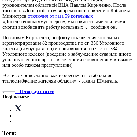
руководителем областной ВЦА Павлом Кириленко. После
того как «Донецкоблгаз» вопреки постановлению Кабинета
Министров
отключил от газа 59 котельных
«Донецктеплокоммунэнерго», мы совместными усилиями
смогли возобновить работу котельных», - сообщил он.
По словам Кириленко, по факту отключения котельных
зарегистрированы 82 производства по ст. 356 Уголовного
кодекса (самоуправство) и производство по ч. 2 ст. 384
Уголовного кодекса (введение в заблуждение суда или иного
уполномоченного органа в сочетании с обвинением в тяжком
или особо тяжком преступлении).
«Сейчас чрезвычайно важно обеспечить стабильное
теплоснабжение жителям области», - заявил Шмыгаль.
Назад до статей
Поділитися:
Теги: