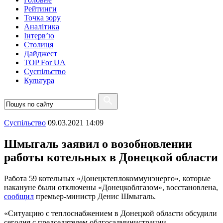
Рейтинги
Точка зору
Аналітика
Інтерв’ю
Столиця
Дайджест
TOP For UA
Суспiльство
Культура
Суспiльство
09.03.2021 14:09
Шмыгаль заявил о возобновлении
работы котельных в Донецкой области
Работа 59 котельных «Донецктеплокоммунэнерго», которые
накануне были отключены «Донецкоблгазом», восстановлена,
сообщил
премьер-министр Денис Шмыгаль.
«Ситуацию с теплоснабжением в Донецкой области обсудили
сегодня с председателем облгосадминистрации,