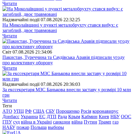
Читати
Надзвичайні події
07.08.2026 22:32:25
На Миколаївщині у пункті металобрухту стався вибух: є
загиблий, двоє травмовані
Читати
Свiт
07.08.2026 21:34:06
Пакистан, Туреччина та Саудівська Аравія підписали угоду
про колективну оборону
Читати
Надзвичайні події
07.08.2026 20:36:03
За екссекретаря МЗС Банькова внесли заставу у розмірі 10 млн
грн
Читати
Теги
АТО
УПЦ
РФ
США
СБУ
Порошенко
Росія
коронавирус
Донбасс
Украина
ЕС
ДТП
Рада
Крым
Кабмин
Киев
НБУ
ООС
ГПУ
суд
війна в Україні
санкции
війна
Путин
Трамп
газ
НАБУ
пожар
Польша
выборы