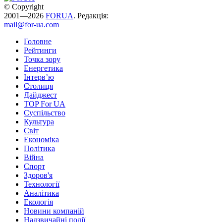
© Copyright
2001—2026
FORUA
. Редакція:
mail@for-ua.com
Головне
Рейтинги
Точка зору
Енергетика
Інтерв’ю
Столиця
Дайджест
TOP For UA
Суспiльство
Культура
Світ
Економіка
Політика
Війна
Спорт
Здоров'я
Технології
Аналітика
Екологія
Новини компаній
Надзвичайні події