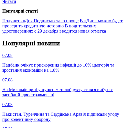
Читати
Популярнi статтi
Получить «Дия.Подпись» стало проще
В «Дии» можно будет
проверить кредитную историю
В водительских
удостоверениях с 29 декабря вводится новая отметка
Популярнi новини
07.08
Нацбанк очікує прискорення інфляції до 10% цьогоріч та
зростання економіки на 1,8%
07.08
На Миколаївщині у пункті металобрухту стався вибух: є
загиблий, двоє травмовані
07.08
Пакистан, Туреччина та Саудівська Аравія підписали угоду
про колективну оборону