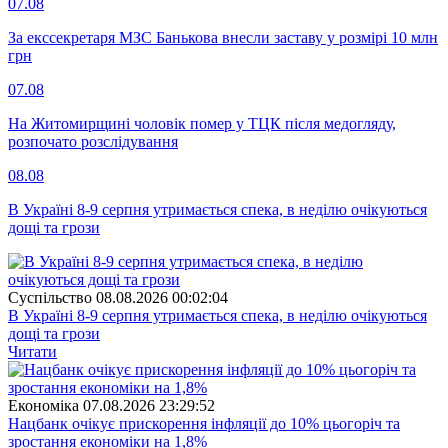
07.08
За екссекретаря МЗС Банькова внесли заставу у розмірі 10 млн
грн
07.08
На Житомирщині чоловік помер у ТЦК після медогляду,
розпочато розслідування
08.08
В Україні 8-9 серпня утримається спека, в неділю очікуються
дощі та грози
Суспiльство
08.08.2026 00:02:04
В Україні 8-9 серпня утримається спека, в неділю очікуються
дощі та грози
Читати
Економіка
07.08.2026 23:29:52
Нацбанк очікує прискорення інфляції до 10% цьогоріч та
зростання економіки на 1,8%