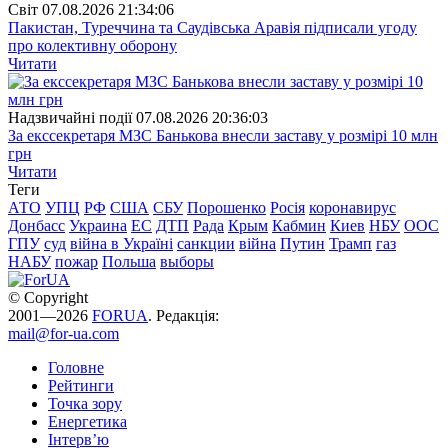
Свiт
07.08.2026 21:34:06
Пакистан, Туреччина та Саудівська Аравія підписали угоду
про колективну оборону
Читати
Надзвичайні події
07.08.2026 20:36:03
За екссекретаря МЗС Банькова внесли заставу у розмірі 10 млн
грн
Читати
Теги
АТО
УПЦ
РФ
США
СБУ
Порошенко
Росія
коронавирус
Донбасс
Украина
ЕС
ДТП
Рада
Крым
Кабмин
Киев
НБУ
ООС
ГПУ
суд
війна в Україні
санкции
війна
Путин
Трамп
газ
НАБУ
пожар
Польша
выборы
© Copyright
2001—2026
FORUA
. Редакція:
mail@for-ua.com
Головне
Рейтинги
Точка зору
Енергетика
Інтерв’ю