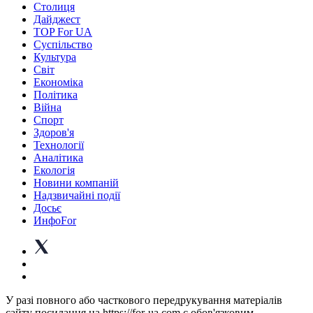
Столиця
Дайджест
TOP For UA
Суспiльство
Культура
Світ
Економіка
Політика
Війна
Спорт
Здоров'я
Технології
Аналітика
Екологія
Новини компаній
Надзвичайні події
Досьє
ИнфоFor
У разі повного або часткового передрукування матеріалів
сайту посилання на https://for-ua.com є обов'язковим