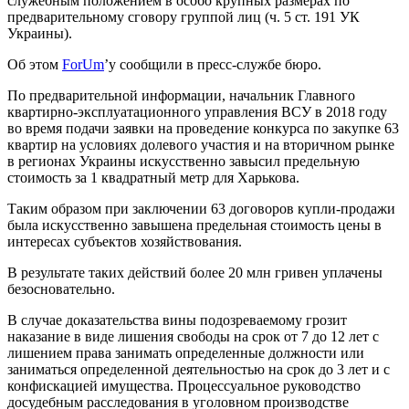
служебным положением в особо крупных размерах по
предварительному сговору группой лиц (ч. 5 ст. 191 УК
Украины).
Об этом
ForUm
’у сообщили в пресс-службе бюро.
По предварительной информации, начальник Главного
квартирно-эксплуатационного управления ВСУ в 2018 году
во время подачи заявки на проведение конкурса по закупке 63
квартир на условиях долевого участия и на вторичном рынке
в регионах Украины искусственно завысил предельную
стоимость за 1 квадратный метр для Харькова.
Таким образом при заключении 63 договоров купли-продажи
была искусственно завышена предельная стоимость цены в
интересах субъектов хозяйствования.
В результате таких действий более 20 млн гривен уплачены
безосновательно.
В случае доказательства вины подозреваемому грозит
наказание в виде лишения свободы на срок от 7 до 12 лет с
лишением права занимать определенные должности или
заниматься определенной деятельностью на срок до 3 лет и с
конфискацией имущества. Процессуальное руководство
досудебным расследования в уголовном производстве