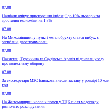
07.08
Нацбанк очікує прискорення інфляції до 10% цьогоріч та
зростання економіки на 1,8%
07.08
На Миколаївщині у пункті металобрухту стався вибух: є
загиблий, двоє травмовані
07.08
Пакистан, Туреччина та Саудівська Аравія підписали угоду
про колективну оборону
07.08
За екссекретаря МЗС Банькова внесли заставу у розмірі 10 млн
грн
07.08
На Житомирщині чоловік помер у ТЦК після медогляду,
розпочато розслідування