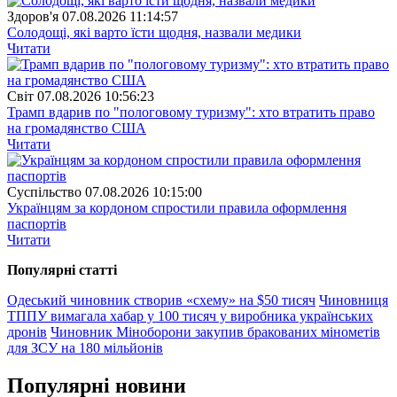
Здоров'я
07.08.2026 11:14:57
Солодощі, які варто їсти щодня, назвали медики
Читати
Свiт
07.08.2026 10:56:23
Трамп вдарив по "пологовому туризму": хто втратить право
на громадянство США
Читати
Суспiльство
07.08.2026 10:15:00
Українцям за кордоном спростили правила оформлення
паспортів
Читати
Популярнi статтi
Одеський чиновник створив «схему» на $50 тисяч
Чиновниця
ТППУ вимагала хабар у 100 тисяч у виробника українських
дронів
Чиновник Міноборони закупив бракованих мінометів
для ЗСУ на 180 мільйонів
Популярнi новини