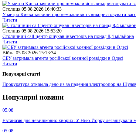
Столиця
05.08.2026 16:40:33
У метро Києва заявили про неможливість використовувати ваго
Читати
Столиця
05.08.2026 15:53:20
Столичний call-центр ошукав інвесторів на понад 8,4 мільйона
Читати
Війна
05.08.2026 15:13:34
СБУ затримала агента російської воєнної розвідки в Одесі
Читати
Популярнi статтi
Прокуратура открыла дело из-за падения электроопор на Шуля
Популярнi новини
05.08
Евтаназія для невиліковно хворих: У Нью-Йорку легалізували 
05.08