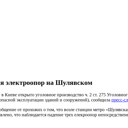
ия электроопор на Шулявском
 в Киеве открыто уголовное производство ч. 2 ст. 275 Уголовн
опасной эксплуатации зданий и сооружений), сообщила
пресс-с
ообщение от прохожих о том, что возле станции метро «Шулявск
овлено, что наблюдается падение трех елекроопор непосредствен