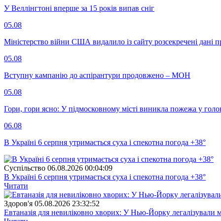
У Веллінгтоні вперше за 15 років випав сніг
05.08
Міністерство війни США видалило із сайту розсекречені дані пр
05.08
Вступну кампанію до аспірантури продовжено – МОН
05.08
Гори, гори ясно: У підмосковному місті виникла пожежа у голо
06.08
В Україні 6 серпня утримається суха і спекотна погода +38°
Суспiльство
06.08.2026 00:04:09
В Україні 6 серпня утримається суха і спекотна погода +38°
Читати
Здоров'я
05.08.2026 23:32:52
Евтаназія для невиліковно хворих: У Нью-Йорку легалізували 