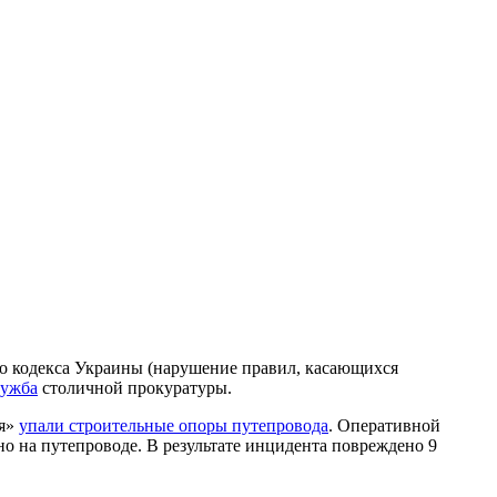
ого кодекса Украины (нарушение правил, касающихся
лужба
столичной прокуратуры.
ая»
упали строительные опоры путепровода
. Оперативной
но на путепроводе. В результате инцидента повреждено 9