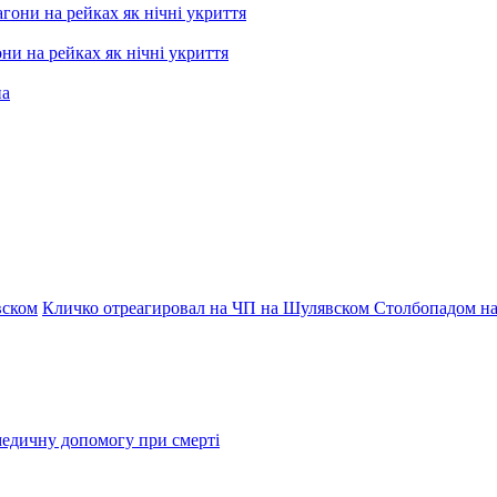
ни на рейках як нічні укриття
вском
Кличко отреагировал на ЧП на Шулявском
Столбопадом на
медичну допомогу при смерті