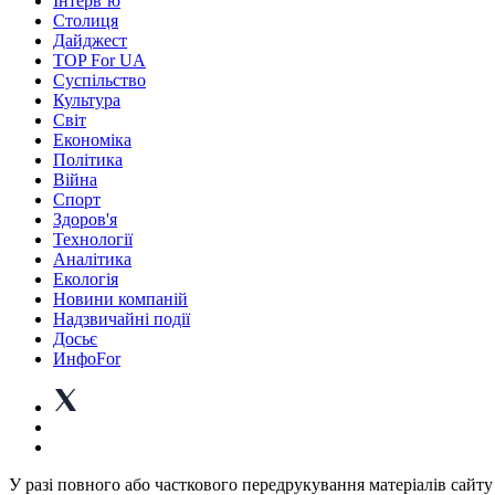
Інтерв’ю
Столиця
Дайджест
TOP For UA
Суспiльство
Культура
Світ
Економіка
Політика
Війна
Спорт
Здоров'я
Технології
Аналітика
Екологія
Новини компаній
Надзвичайні події
Досьє
ИнфоFor
У разі повного або часткового передрукування матеріалів сайту 