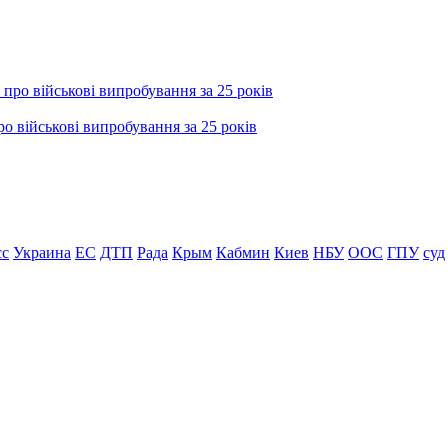
о військові випробування за 25 років
сс
Украина
ЕС
ДТП
Рада
Крым
Кабмин
Киев
НБУ
ООС
ГПУ
суд