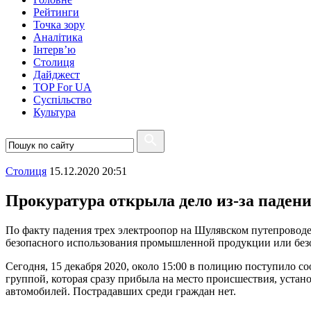
Рейтинги
Точка зору
Аналітика
Інтерв’ю
Столиця
Дайджест
TOP For UA
Суспiльство
Культура
Столиця
15.12.2020 20:51
Прокуратура открыла дело из-за паден
По факту падения трех электроопор на Шулявском путепроводе
безопасного использования промышленной продукции или без
Сегодня, 15 декабря 2020, около 15:00 в полицию поступило с
группой, которая сразу прибыла на место происшествия, устан
автомобилей. Пострадавших среди граждан нет.