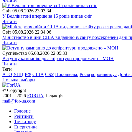
Читати
Свiт
05.08.2026 23:03:34
У Веллінгтоні вперше за 15 років випав сніг
Читати
Свiт
05.08.2026 22:34:06
Міністерство війни США видалило із сайту розсекречені дані пр
Читати
Суспiльство
05.08.2026 22:05:33
Вступну кампанію до аспірантури продовжено – МОН
Читати
Теги
АТО
УПЦ
РФ
США
СБУ
Порошенко
Росія
коронавирус
Донба
Польша
выборы
© Copyright
2001—2026
FORUA
. Редакція:
mail@for-ua.com
Головне
Рейтинги
Точка зору
Енергетика