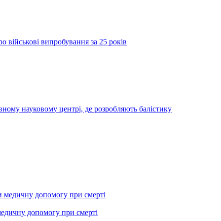
о військові випробування за 25 років
вному науковому центрі, де розробляють балістику
медичну допомогу при смерті