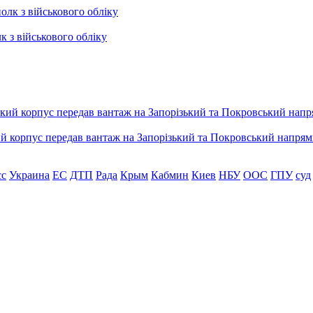
к з військового обліку
ький корпус передав вантаж на Запорізький та Покровський напря
сс
Украина
ЕС
ДТП
Рада
Крым
Кабмин
Киев
НБУ
ООС
ГПУ
суд