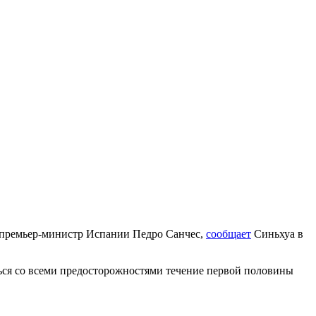
л премьер-министр Испании Педро Санчес,
сообщает
Синьхуа в
ься со всеми предосторожностями течение первой половины