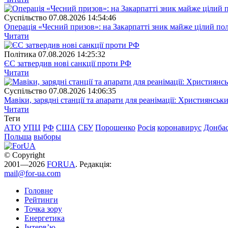
Суспiльство
07.08.2026 14:54:46
Операція «Чесний призов»: на Закарпатті зник майже цілий пол
Читати
Полiтика
07.08.2026 14:25:32
ЄС затвердив нові санкції проти РФ
Читати
Суспiльство
07.08.2026 14:06:35
Мавіки, зарядні станції та апарати для реанімації: Християнс
Читати
Теги
АТО
УПЦ
РФ
США
СБУ
Порошенко
Росія
коронавирус
Донба
Польша
выборы
© Copyright
2001—2026
FORUA
. Редакція:
mail@for-ua.com
Головне
Рейтинги
Точка зору
Енергетика
Інтерв’ю