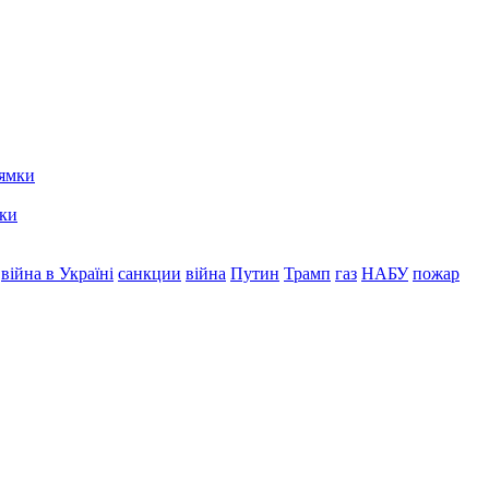
мки
війна в Україні
санкции
війна
Путин
Трамп
газ
НАБУ
пожар