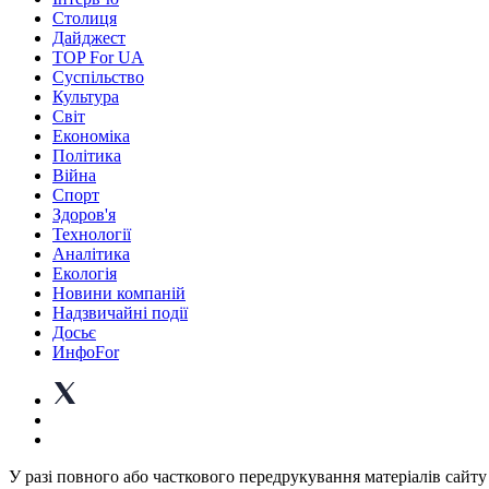
Столиця
Дайджест
TOP For UA
Суспiльство
Культура
Світ
Економіка
Політика
Війна
Спорт
Здоров'я
Технології
Аналітика
Екологія
Новини компаній
Надзвичайні події
Досьє
ИнфоFor
У разі повного або часткового передрукування матеріалів сайту 