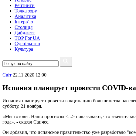
Рейтинги
Точка зору
Аналітика
Інтерв’ю
Столиця
Дайджест
TOP For UA
Суспiльство
Культура
Свiт
22.11.2020 12:00
Испания планирует провести COVID-ва
Испания планирует провести вакцинацию большинства населен
субботу, 21 ноября.
«Мы готовы. Наши прогнозы <...> показывают, что значительн
года», - сказал Санчес.
Он добавил, что испанское правительство уже разработало "ко