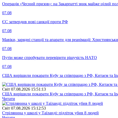
Операція «Чесний призов»: на Закарпатті зник майже цілий пол
07.08
ЄС затвердив нові санкції проти РФ
07.08
Мавіки, зарядні станції та апарати для реанімації: Християнс
07.08
Путін може спробувати перевірити рішучість НАТО
07.08
США вирішили покарати Кубу за співпрацю з РФ, Китаєм та І
Свiт
07.08.2026 15:51:13
США вирішили покарати Кубу за співпрацю з РФ, Китаєм та І
Читати
Свiт
07.08.2026 15:12:53
Стрілянина у школі у Таїланді: підліток убив 8 людей
Читати