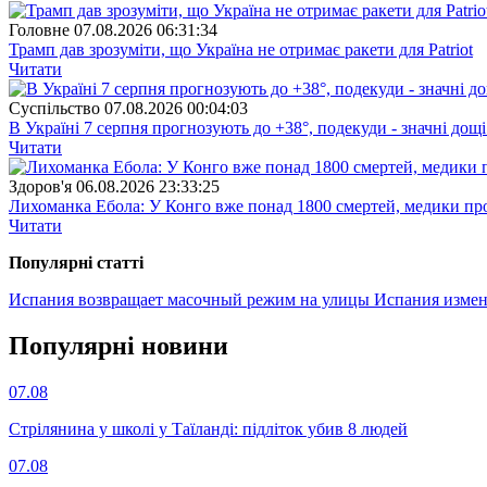
Головне
07.08.2026 06:31:34
Трамп дав зрозуміти, що Україна не отримає ракети для Patriot
Читати
Суспiльство
07.08.2026 00:04:03
В Україні 7 серпня прогнозують до +38°, подекуди - значні дощі
Читати
Здоров'я
06.08.2026 23:33:25
Лихоманка Ебола: У Конго вже понад 1800 смертей, медики про
Читати
Популярнi статтi
Испания возвращает масочный режим на улицы
Испания измен
Популярнi новини
07.08
Стрілянина у школі у Таїланді: підліток убив 8 людей
07.08