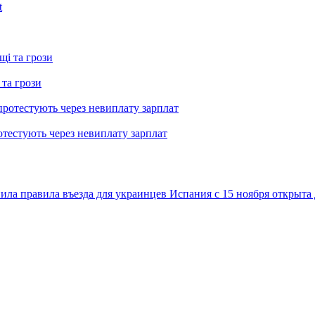
 та грози
тестують через невиплату зарплат
ила правила въезда для украинцев
Испания с 15 ноября открыта