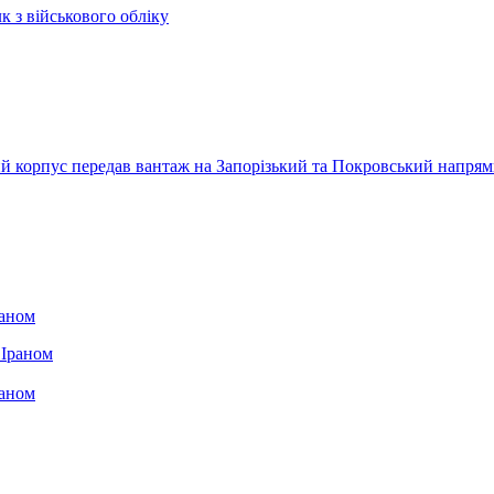
к з військового обліку
ький корпус передав вантаж на Запорізький та Покровський напря
раном
раном