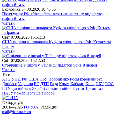
Економіка
07.08.2026 18:46:56
Після удару РФ «Укрнафта» втратила частину видобутку
нафти й газу
Читати
Свiт
07.08.2026 15:51:13
США вирішили покарати Кубу за співпрацю з РФ, Китаєм та
Іраном
Читати
Свiт
07.08.2026 15:12:53
Стрілянина у школі у Таїланді: підліток убив 8 людей
Читати
Теги
АТО
УПЦ
РФ
США
СБУ
Порошенко
Росія
коронавирус
Донбасс
Украина
ЕС
ДТП
Рада
Крым
Кабмин
Киев
НБУ
ООС
ГПУ
суд
війна в Україні
санкции
війна
Путин
Трамп
газ
НАБУ
пожар
Польша
выборы
© Copyright
2001—2026
FORUA
. Редакція:
mail@for-ua.com