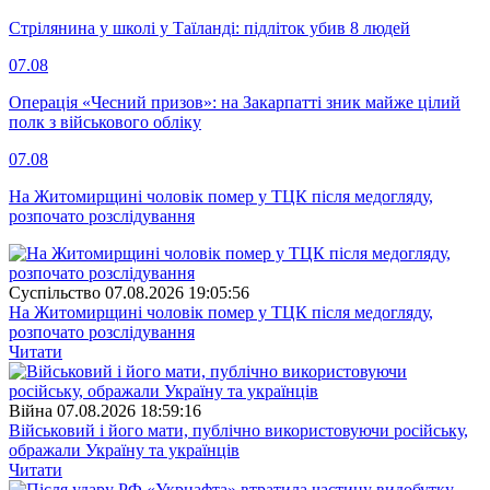
Стрілянина у школі у Таїланді: підліток убив 8 людей
07.08
Операція «Чесний призов»: на Закарпатті зник майже цілий
полк з військового обліку
07.08
На Житомирщині чоловік помер у ТЦК після медогляду,
розпочато розслідування
Суспiльство
07.08.2026 19:05:56
На Житомирщині чоловік помер у ТЦК після медогляду,
розпочато розслідування
Читати
Війна
07.08.2026 18:59:16
Військовий і його мати, публічно використовуючи російську,
ображали Україну та українців
Читати