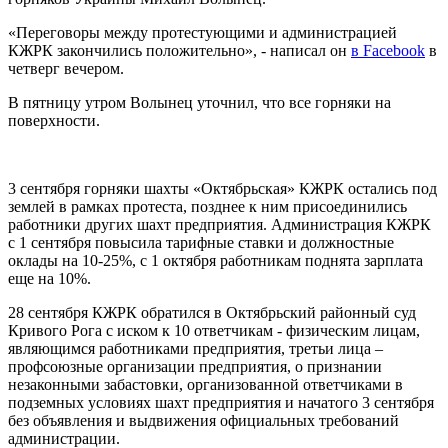
«Переговоры между протестующими и администрацией
КЖРК закончились положительно», - написал он
в Facebook
в
четверг вечером.
В пятницу утром Волынец уточнил, что все горняки на
поверхности.
3 сентября горняки шахты «Октябрьская» КЖРК остались под
землей в рамках протеста, позднее к ним присоединились
работники других шахт предприятия. Администрация КЖРК
с 1 сентября повысила тарифные ставки и должностные
оклады на 10-25%, с 1 октября работникам поднята зарплата
еще на 10%.
28 сентября КЖРК обратился в Октябрьский районный суд
Кривого Рога с иском к 10 ответчикам - физическим лицам,
являющимся работниками предприятия, третьи лица –
профсоюзные организации предприятия, о признании
незаконными забастовки, организованной ответчиками в
подземных условиях шахт предприятия и начатого 3 сентября
без объявления и выдвижения официальных требований
администрации.