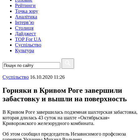
Рейтинги
Точка зору
Аналітика
Інтерв’ю
Столиця
Дайджест
TOP For UA
Суспiльство
Культура
Суспiльство
16.10.2020 11:26
Горняки в Кривом Роге завершили
забастовку и вышли на поверхность
В Кривом Роге завершилась подземная шахтерская забастовка,
которая длилась 43 суток на шахте «Октябрьская»
Криворожского железорудного комбината.
Об этом сообщил председатель Независимого профсоюза
горняков Украины Михаил Волынец.