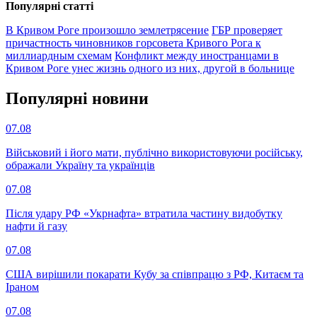
Популярнi статтi
В Кривом Роге произошло землетрясение
ГБР проверяет
причастность чиновников горсовета Кривого Рога к
миллиардным схемам
Конфликт между иностранцами в
Кривом Роге унес жизнь одного из них, другой в больнице
Популярнi новини
07.08
Військовий і його мати, публічно використовуючи російську,
ображали Україну та українців
07.08
Після удару РФ «Укрнафта» втратила частину видобутку
нафти й газу
07.08
США вирішили покарати Кубу за співпрацю з РФ, Китаєм та
Іраном
07.08