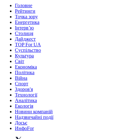
Головне
Рейтинги
Точка зору
Енергетика
Інтерв’ю
Столиця
Дайджест
TOP For UA
Суспiльство
Культура
Світ
Економіка
Політика
Війна
Спорт
Здоров'я
Технології
Аналітика
Екологія
Новини компаній
Надзвичайні події
Досьє
ИнфоFor