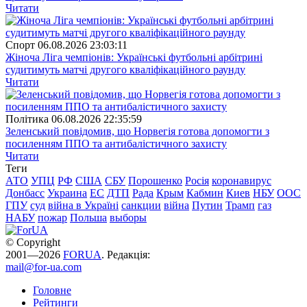
Читати
Спорт
06.08.2026 23:03:11
Жіноча Ліга чемпіонів: Українські футбольні арбітрині
судитимуть матчі другого кваліфікаційного раунду
Читати
Полiтика
06.08.2026 22:35:59
Зеленський повідомив, що Норвегія готова допомогти з
посиленням ППО та антибалістичного захисту
Читати
Теги
АТО
УПЦ
РФ
США
СБУ
Порошенко
Росія
коронавирус
Донбасс
Украина
ЕС
ДТП
Рада
Крым
Кабмин
Киев
НБУ
ООС
ГПУ
суд
війна в Україні
санкции
війна
Путин
Трамп
газ
НАБУ
пожар
Польша
выборы
© Copyright
2001—2026
FORUA
. Редакція:
mail@for-ua.com
Головне
Рейтинги