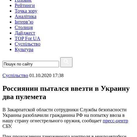
Рейтинги
Точка зору
Аналітика
Інтерв’ю
Столиця
Дайджест
TOP For UA
Суспiльство
Культура
Суспiльство
01.10.2020 17:38
Россиянин пытался ввезти в Украину
два пулемета
В Закарпатской области сотрудники Службы безопасности
Украины разоблачили гражданина РФ на попытку ввоза в
нашу страну огнестрельного оружия, сообщает
пресс-центр
СБУ.
При прохождении таможенного контроля в микроавтобусе