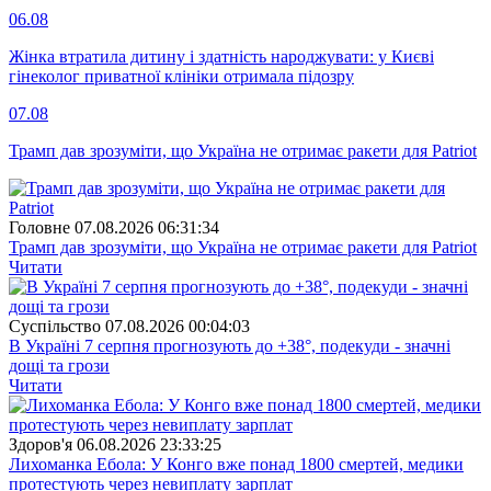
06.08
Жінка втратила дитину і здатність народжувати: у Києві
гінеколог приватної клініки отримала підозру
07.08
Трамп дав зрозуміти, що Україна не отримає ракети для Patriot
Головне
07.08.2026 06:31:34
Трамп дав зрозуміти, що Україна не отримає ракети для Patriot
Читати
Суспiльство
07.08.2026 00:04:03
В Україні 7 серпня прогнозують до +38°, подекуди - значні
дощі та грози
Читати
Здоров'я
06.08.2026 23:33:25
Лихоманка Ебола: У Конго вже понад 1800 смертей, медики
протестують через невиплату зарплат