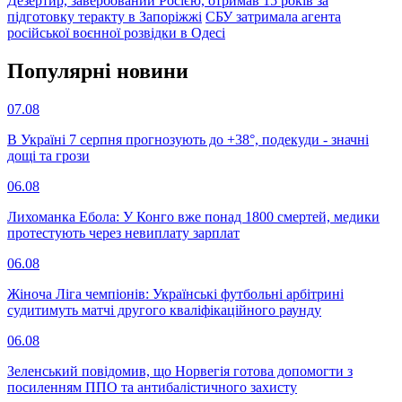
Дезертир, завербований Росією, отримав 15 років за
підготовку теракту в Запоріжжі
СБУ затримала агента
російської воєнної розвідки в Одесі
Популярнi новини
07.08
В Україні 7 серпня прогнозують до +38°, подекуди - значні
дощі та грози
06.08
Лихоманка Ебола: У Конго вже понад 1800 смертей, медики
протестують через невиплату зарплат
06.08
Жіноча Ліга чемпіонів: Українські футбольні арбітрині
судитимуть матчі другого кваліфікаційного раунду
06.08
Зеленський повідомив, що Норвегія готова допомогти з
посиленням ППО та антибалістичного захисту