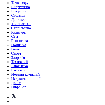
Точка зору
Енергетика
Інтерв’ю
Столиця
Дайджест
TOP For UA
Суспiльство
Культура
Світ
Економіка
Політика
Війна
Спорт
Здоров'я
Технології
Аналітика
Екологія
Новини компаній
Надзвичайні події
Досьє
ИнфоFor