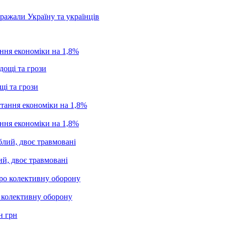
бражали Україну та українців
ання економіки на 1,8%
щі та грози
ання економіки на 1,8%
ий, двоє травмовані
о колективну оборону