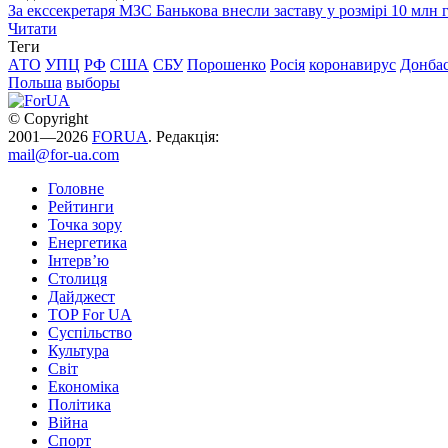
За екссекретаря МЗС Банькова внесли заставу у розмірі 10 млн 
Читати
Теги
АТО
УПЦ
РФ
США
СБУ
Порошенко
Росія
коронавирус
Донба
Польша
выборы
© Copyright
2001—2026
FORUA
. Редакція:
mail@for-ua.com
Головне
Рейтинги
Точка зору
Енергетика
Інтерв’ю
Столиця
Дайджест
TOP For UA
Суспiльство
Культура
Світ
Економіка
Політика
Війна
Спорт