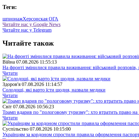
Теги:
шпионаж
Херсонская ОГА
Читайте нас у Google News
Читайте нас у Telegram
Читайте також
Війна
07.08.2026 11:55:13
На фронті змінилися правила виживання: військовий розповів, щ
Читати
Здоров'я
07.08.2026 11:14:57
Солодощі, які варто їсти щодня, назвали медики
Читати
Свiт
07.08.2026 10:56:23
Трамп вдарив по "пологовому туризму": хто втратить право н
Читати
Суспiльство
07.08.2026 10:15:00
Українцям за кордоном спростили правила оформлення паспорт