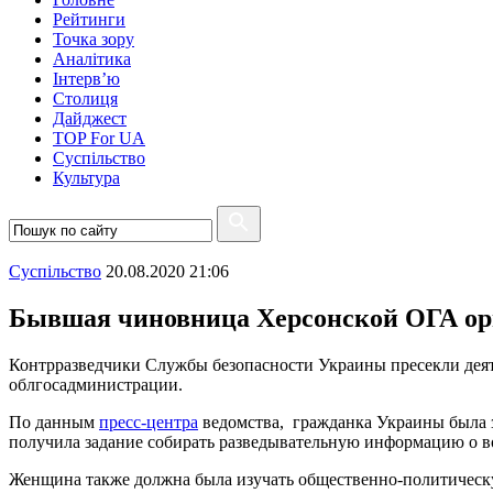
Рейтинги
Точка зору
Аналітика
Інтерв’ю
Столиця
Дайджест
TOP For UA
Суспiльство
Культура
Суспiльство
20.08.2020 21:06
Бывшая чиновница Херсонской ОГА ор
Контрразведчики Службы безопасности Украины пресекли деят
облгосадминистрации.
По данным
пресс-центра
ведомства, гражданка Украины была 
получила задание собирать разведывательную информацию о вое
Женщина также должна была изучать общественно-политическу