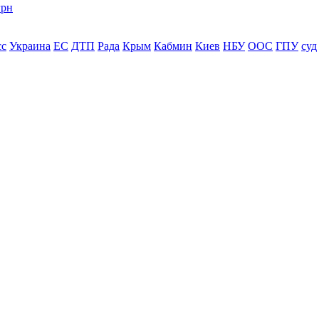
грн
сс
Украина
ЕС
ДТП
Рада
Крым
Кабмин
Киев
НБУ
ООС
ГПУ
суд