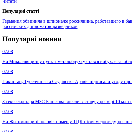
Читати
Популярнi статтi
Германия обвинила в шпионаже россиянина, работавшего в ба
российских дипломатов-разведчиков
Популярнi новини
07.08
На Миколаївщині у пункті металобрухту стався вибух: є загибл
07.08
Пакистан, Туреччина та Саудівська Аравія підписали угоду пр
07.08
За екссекретаря МЗС Банькова внесли заставу у розмірі 10 млн 
07.08
На Житомирщині чоловік помер у ТЦК після медогляду, розпоч
07.08