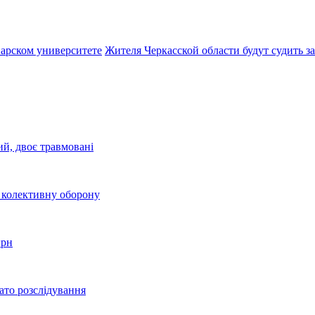
варском университете
Жителя Черкасской области будут судить 
ий, двоє травмовані
о колективну оборону
грн
ато розслідування