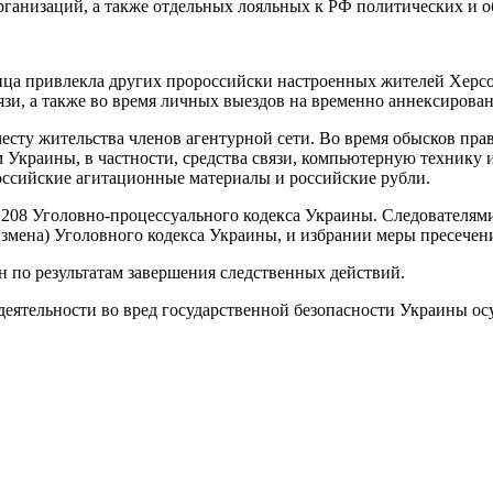
ганизаций, а также отдельных лояльных к РФ политических и о
ца привлекла других пророссийски настроенных жителей Херсо
вязи, а также во время личных выездов на временно аннексиров
сту жительства членов агентурной сети. Во время обысков пра
 Украины, в частности, средства связи, компьютерную технику
ссийские агитационные материалы и российские рубли.
 208 Уголовно-процессуального кодекса Украины. Следователям
 измена) Уголовного кодекса Украины, и избрании меры пресечен
н по результатам завершения следственных действий.
еятельности во вред государственной безопасности Украины о