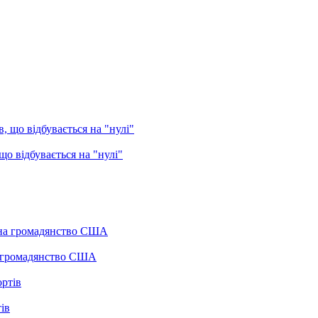
о відбувається на "нулі"
а громадянство США
ів