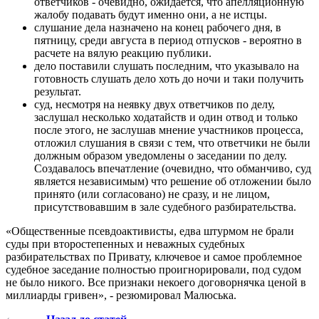
ответчиков - очевидно, ожидается, что апелляционную
жалобу подавать будут именно они, а не истцы.
слушание дела назначено на конец рабочего дня, в
пятницу, среди августа в период отпусков - вероятно в
расчете на вялую реакцию публики.
дело поставили слушать последним, что указывало на
готовность слушать дело хоть до ночи и таки получить
результат.
суд, несмотря на неявку двух ответчиков по делу,
заслушал несколько ходатайств и один отвод и только
после этого, не заслушав мнение участников процесса,
отложил слушания в связи с тем, что ответчики не были
должным образом уведомлены о заседании по делу.
Создавалось впечатление (очевидно, что обманчиво, суд
является независимым) что решение об отложении было
принято (или согласовано) не сразу, и не лицом,
присутствовавшим в зале судебного разбирательства.
«Общественные псевдоактивисты, едва штурмом не брали
суды при второстепенных и неважных судебных
разбирательствах по Привату, ключевое и самое проблемное
судебное заседание полностью проигнорировали, под судом
не было никого. Все признаки некоего договорнячка ценой в
миллиарды гривен», - резюмировал Малюська.