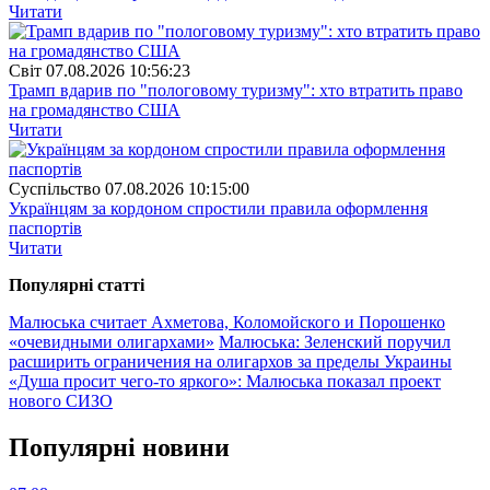
Читати
Свiт
07.08.2026 10:56:23
Трамп вдарив по "пологовому туризму": хто втратить право
на громадянство США
Читати
Суспiльство
07.08.2026 10:15:00
Українцям за кордоном спростили правила оформлення
паспортів
Читати
Популярнi статтi
Малюська считает Ахметова, Коломойского и Порошенко
«очевидными олигархами»
Малюська: Зеленский поручил
расширить ограничения на олигархов за пределы Украины
«Душа просит чего-то яркого»: Малюська показал проект
нового СИЗО
Популярнi новини