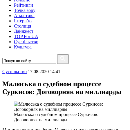
Рейтинги
Точка зору
Аналітика
Інтерв’ю
Столиця
Дайджест
TOP For UA
Суспiльство
Культура
Суспiльство
17.08.2020 14:41
Малюська о судебном процессе
Суркисов: Договорняк на миллиарды
Малюська о судебном процессе Суркисов:
Договорняк на миллиарды
Министр юстиции Денис Малюська подозревает сговор в