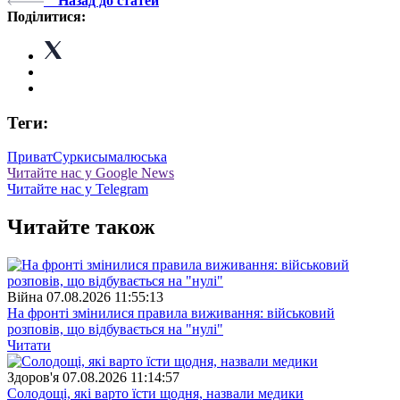
Назад до статей
Поділитися:
Теги:
Приват
Суркисы
малюська
Читайте нас у Google News
Читайте нас у Telegram
Читайте також
Війна
07.08.2026 11:55:13
На фронті змінилися правила виживання: військовий
розповів, що відбувається на "нулі"
Читати
Здоров'я
07.08.2026 11:14:57
Солодощі, які варто їсти щодня, назвали медики