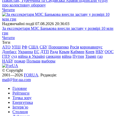
Пакистан, Туреччина та Саудівська Аравія підписали угоду
про колективну оборону
Читати
Надзвичайні події
07.08.2026 20:36:03
За екссекретаря МЗС Банькова внесли заставу у розмірі 10 млн
грн
Читати
Теги
АТО
УПЦ
РФ
США
СБУ
Порошенко
Росія
коронавирус
Донбасс
Украина
ЕС
ДТП
Рада
Крым
Кабмин
Киев
НБУ
ООС
ГПУ
суд
війна в Україні
санкции
війна
Путин
Трамп
газ
НАБУ
пожар
Польша
выборы
© Copyright
2001—2026
FORUA
. Редакція:
mail@for-ua.com
Головне
Рейтинги
Точка зору
Енергетика
Інтерв’ю
Столиця