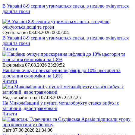
В Україні 8-9 серпня утримається спека, в неділю очікуються
дощі та грози
Суспiльство
08.08.2026 00:02:04
В Україні 8-9 серпня утримається спека, в неділю очікуються
дощі та грози
Читати
Економіка
07.08.2026 23:29:52
Нацбанк очікує прискорення інфляції до 10% цьогоріч та
зростання економіки на 1,8%
Читати
Надзвичайні події
07.08.2026 22:32:25
На Миколаївщині у пункті металобрухту стався вибух: є
загиблий, двоє травмовані
Читати
Свiт
07.08.2026 21:34:06