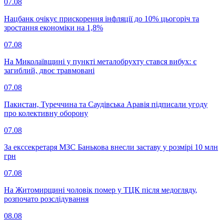
07.08
Нацбанк очікує прискорення інфляції до 10% цьогоріч та
зростання економіки на 1,8%
07.08
На Миколаївщині у пункті металобрухту стався вибух: є
загиблий, двоє травмовані
07.08
Пакистан, Туреччина та Саудівська Аравія підписали угоду
про колективну оборону
07.08
За екссекретаря МЗС Банькова внесли заставу у розмірі 10 млн
грн
07.08
На Житомирщині чоловік помер у ТЦК після медогляду,
розпочато розслідування
08.08