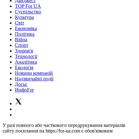
Дайджест
TOP For UA
Суспiльство
Культура
Світ
Економіка
Політика
Війна
Спорт
Здоров'я
Технології
Аналітика
Екологія
Новини компаній
Надзвичайні події
Досьє
ИнфоFor
У разі повного або часткового передрукування матеріалів
сайту посилання на https://for-ua.com є обов'язковим