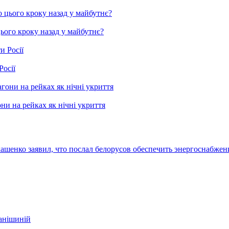
цього кроку назад у майбутнє?
Росії
ни на рейках як нічні укриття
ашенко заявил, что послал белорусов обеспечить энергоснабже
фанішиній