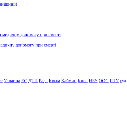
фанішиній
медичну допомогу при смерті
сс
Украина
ЕС
ДТП
Рада
Крым
Кабмин
Киев
НБУ
ООС
ГПУ
суд