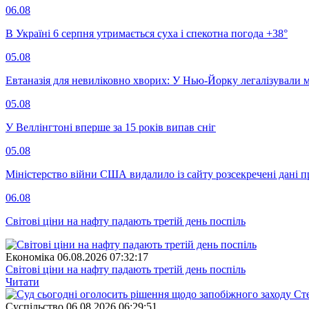
06.08
В Україні 6 серпня утримається суха і спекотна погода +38°
05.08
Евтаназія для невиліковно хворих: У Нью-Йорку легалізували 
05.08
У Веллінгтоні вперше за 15 років випав сніг
05.08
Міністерство війни США видалило із сайту розсекречені дані пр
06.08
Світові ціни на нафту падають третій день поспіль
Економіка
06.08.2026 07:32:17
Світові ціни на нафту падають третій день поспіль
Читати
Суспiльство
06.08.2026 06:29:51