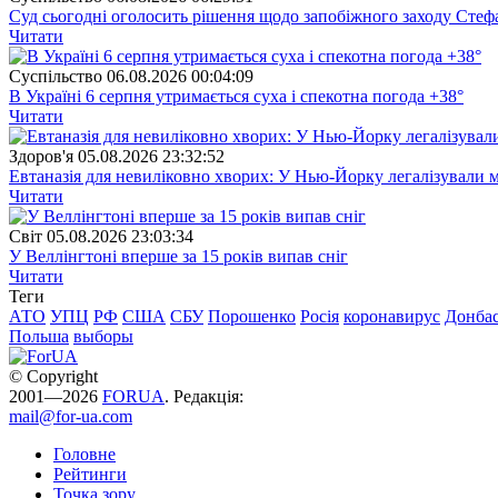
Суд сьогодні оголосить рішення щодо запобіжного заходу Сте
Читати
Суспiльство
06.08.2026 00:04:09
В Україні 6 серпня утримається суха і спекотна погода +38°
Читати
Здоров'я
05.08.2026 23:32:52
Евтаназія для невиліковно хворих: У Нью-Йорку легалізували 
Читати
Свiт
05.08.2026 23:03:34
У Веллінгтоні вперше за 15 років випав сніг
Читати
Теги
АТО
УПЦ
РФ
США
СБУ
Порошенко
Росія
коронавирус
Донба
Польша
выборы
© Copyright
2001—2026
FORUA
. Редакція:
mail@for-ua.com
Головне
Рейтинги
Точка зору