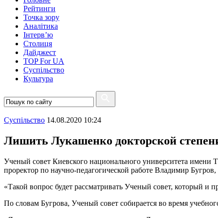
Рейтинги
Точка зору
Аналітика
Інтерв’ю
Столиця
Дайджест
TOP For UA
Суспiльство
Культура
Суспiльство
14.08.2020 10:24
Лишить Лукашенко докторской степени
Ученый совет Киевского национального университета имени Т
проректор по научно-педагогической работе Владимир Бугров,
«Такой вопрос будет рассматривать Ученый совет, который и пр
По словам Бугрова, Ученый совет собирается во время учебного 