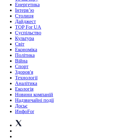
Енергетика
Інтерв’ю
Столиця
Дайджест
TOP For UA
Суспiльство
Культура
Світ
Економіка
Політика
Війна
Спорт
Здоров'я
Технології
Аналітика
Екологія
Новини компаній
Надзвичайні події
Досьє
ИнфоFor