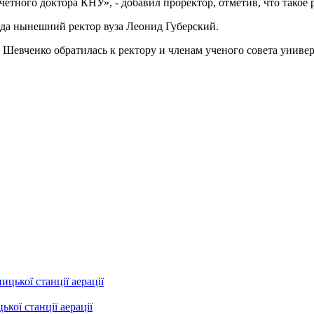
четного доктора КНУ», - добавил проректор, отметив, что такое
ода нынешний ректор вуза Леонид Губерский.
Шевченко обратилась к ректору и членам ученого совета униве
ої станції аерації