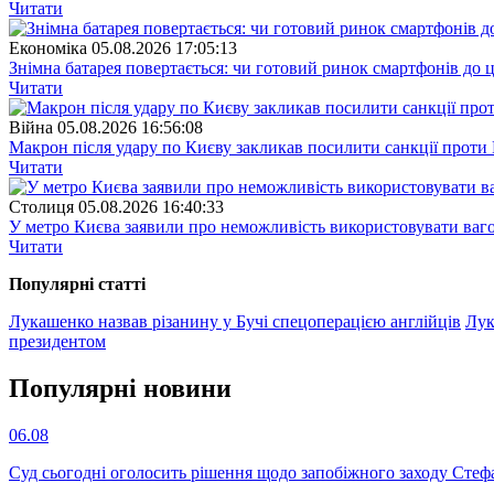
Читати
Економіка
05.08.2026 17:05:13
Знімна батарея повертається: чи готовий ринок смартфонів до 
Читати
Війна
05.08.2026 16:56:08
Макрон після удару по Києву закликав посилити санкції проти 
Читати
Столиця
05.08.2026 16:40:33
У метро Києва заявили про неможливість використовувати ваго
Читати
Популярнi статтi
Лукашенко назвав різанину у Бучі спецоперацією англійців
Лук
президентом
Популярнi новини
06.08
Суд сьогодні оголосить рішення щодо запобіжного заходу Сте