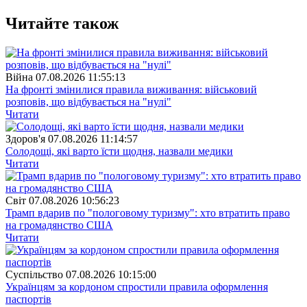
Читайте також
Війна
07.08.2026 11:55:13
На фронті змінилися правила виживання: військовий
розповів, що відбувається на "нулі"
Читати
Здоров'я
07.08.2026 11:14:57
Солодощі, які варто їсти щодня, назвали медики
Читати
Свiт
07.08.2026 10:56:23
Трамп вдарив по "пологовому туризму": хто втратить право
на громадянство США
Читати
Суспiльство
07.08.2026 10:15:00
Українцям за кордоном спростили правила оформлення
паспортів