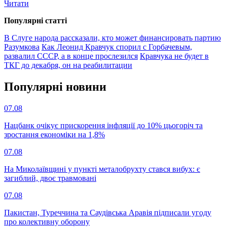
Читати
Популярнi статтi
В Слуге народа рассказали, кто может финансировать партию
Разумкова
Как Леонид Кравчук спорил с Горбачевым,
развалил СССР, а в конце прослезился
Кравчука не будет в
ТКГ до декабря, он на реабилитации
Популярнi новини
07.08
Нацбанк очікує прискорення інфляції до 10% цьогоріч та
зростання економіки на 1,8%
07.08
На Миколаївщині у пункті металобрухту стався вибух: є
загиблий, двоє травмовані
07.08
Пакистан, Туреччина та Саудівська Аравія підписали угоду
про колективну оборону