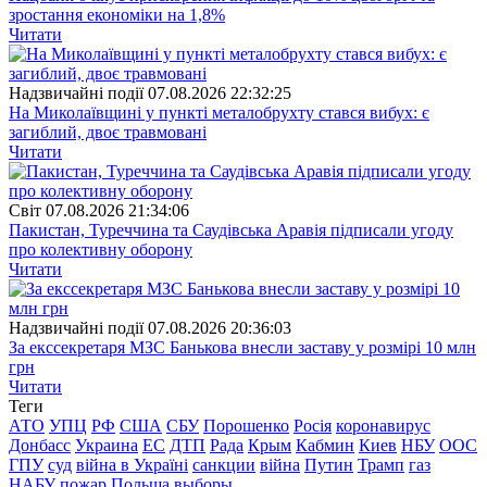
зростання економіки на 1,8%
Читати
Надзвичайні події
07.08.2026 22:32:25
На Миколаївщині у пункті металобрухту стався вибух: є
загиблий, двоє травмовані
Читати
Свiт
07.08.2026 21:34:06
Пакистан, Туреччина та Саудівська Аравія підписали угоду
про колективну оборону
Читати
Надзвичайні події
07.08.2026 20:36:03
За екссекретаря МЗС Банькова внесли заставу у розмірі 10 млн
грн
Читати
Теги
АТО
УПЦ
РФ
США
СБУ
Порошенко
Росія
коронавирус
Донбасс
Украина
ЕС
ДТП
Рада
Крым
Кабмин
Киев
НБУ
ООС
ГПУ
суд
війна в Україні
санкции
війна
Путин
Трамп
газ
НАБУ
пожар
Польша
выборы