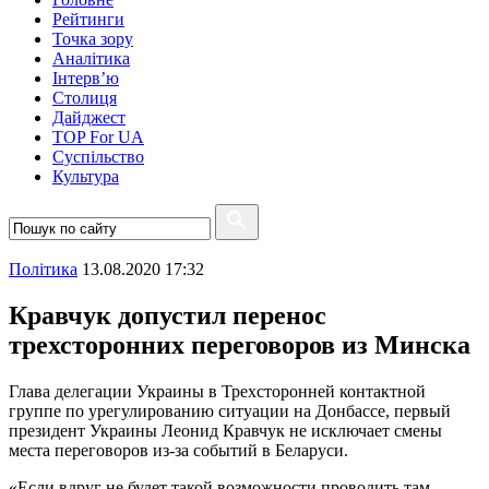
Рейтинги
Точка зору
Аналітика
Інтерв’ю
Столиця
Дайджест
TOP For UA
Суспiльство
Культура
Полiтика
13.08.2020 17:32
Кравчук допустил перенос
трехсторонних переговоров из Минска
Глава делегации Украины в Трехсторонней контактной
группе по урегулированию ситуации на Донбассе, первый
президент Украины Леонид Кравчук не исключает смены
места переговоров из-за событий в Беларуси.
«Если вдруг не будет такой возможности проводить там