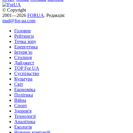
© Copyright
2001—2026
FORUA
. Редакція:
mail@for-ua.com
Головне
Рейтинги
Точка зору
Енергетика
Інтерв’ю
Столиця
Дайджест
TOP For UA
Суспiльство
Культура
Світ
Економіка
Політика
Війна
Спорт
Здоров'я
Технології
Аналітика
Екологія
Новини компаній