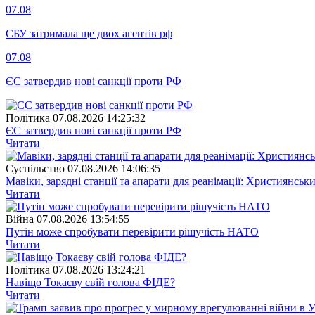
07.08
СБУ затримала ще двох агентів рф
07.08
ЄС затвердив нові санкції проти РФ
Полiтика
07.08.2026 14:25:32
ЄС затвердив нові санкції проти РФ
Читати
Суспiльство
07.08.2026 14:06:35
Мавіки, зарядні станції та апарати для реанімації: Християнс
Читати
Війна
07.08.2026 13:54:55
Путін може спробувати перевірити рішучість НАТО
Читати
Полiтика
07.08.2026 13:24:21
Навіщо Токаєву свій голова ФІДЕ?
Читати