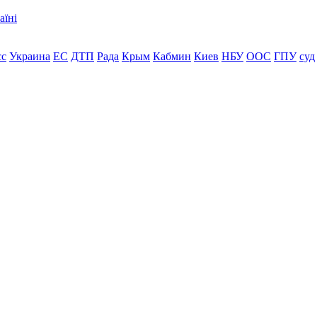
аїні
сс
Украина
ЕС
ДТП
Рада
Крым
Кабмин
Киев
НБУ
ООС
ГПУ
суд