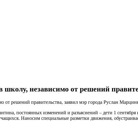
в школу, независимо от решений правит
мо от решений правительства, заявил мэр города Руслан Марцин
нтина, постоянных изменений и разъяснений – дети 1 сентября 
чащихся. Наносим специальные разметки движения, обустраивае