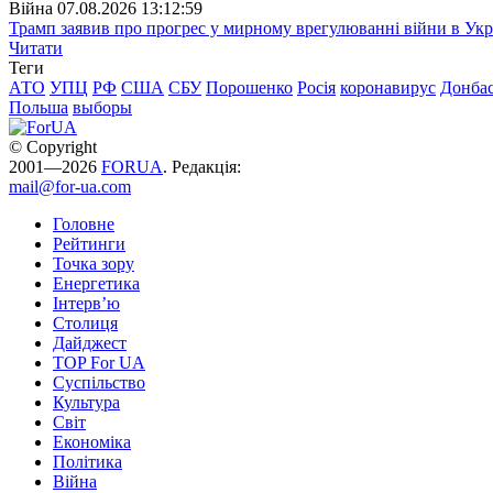
Війна
07.08.2026 13:12:59
Трамп заявив про прогрес у мирному врегулюванні війни в Укр
Читати
Теги
АТО
УПЦ
РФ
США
СБУ
Порошенко
Росія
коронавирус
Донба
Польша
выборы
© Copyright
2001—2026
FORUA
. Редакція:
mail@for-ua.com
Головне
Рейтинги
Точка зору
Енергетика
Інтерв’ю
Столиця
Дайджест
TOP For UA
Суспiльство
Культура
Світ
Економіка
Політика
Війна