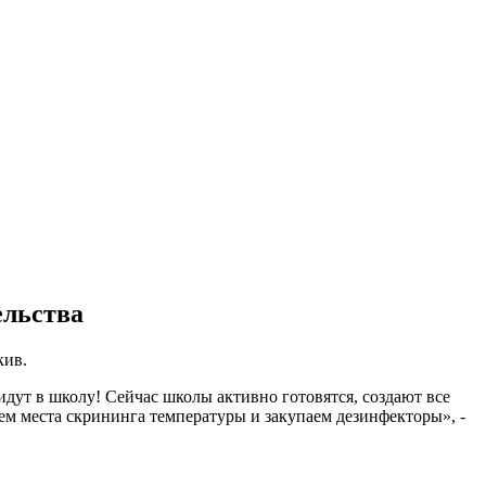
ельства
кив.
идут в школу! Сейчас школы активно готовятся, создают все
м места скрининга температуры и закупаем дезинфекторы», -