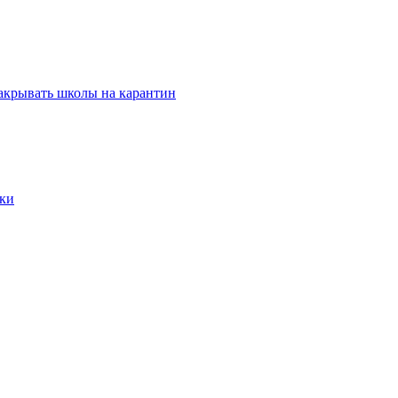
закрывать школы на карантин
мки