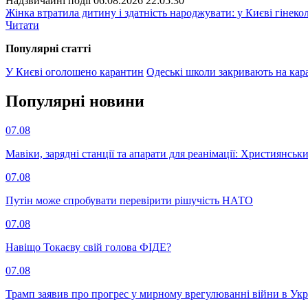
Надзвичайні події
06.08.2026 22:05:30
Жінка втратила дитину і здатність народжувати: у Києві гінеко
Читати
Популярнi статтi
У Києві оголошено карантин
Одеські школи закривають на кар
Популярнi новини
07.08
Мавіки, зарядні станції та апарати для реанімації: Християнс
07.08
Путін може спробувати перевірити рішучість НАТО
07.08
Навіщо Токаєву свій голова ФІДЕ?
07.08
Трамп заявив про прогрес у мирному врегулюванні війни в Укр