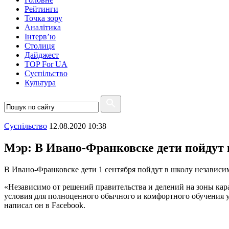
Рейтинги
Точка зору
Аналітика
Інтерв’ю
Столиця
Дайджест
TOP For UA
Суспiльство
Культура
Суспiльство
12.08.2020 10:38
Мэр: В Ивано-Франковске дети пойдут 
В Ивано-Франковске дети 1 сентября пойдут в школу независи
«Независимо от решений правительства и делений на зоны кара
условия для полноценного обычного и комфортного обучения у
написал он в Facebook.