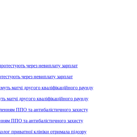
тестують через невиплату зарплат
уть матчі другого кваліфікаційного раунду
енням ППО та антибалістичного захисту