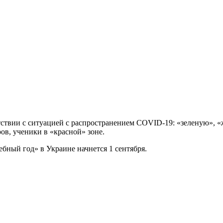
етствии с ситуацией с распространением COVID-19: «зеленую», 
ов, ученики в «красной» зоне.
ный год» в Украине начнется 1 сентября.