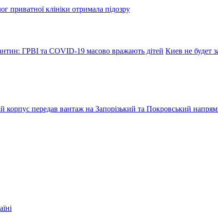
лог приватної клініки отримала підозру
антин: ГРВІ та COVID-19 масово вражають дітей
Киев не будет 
ький корпус передав вантаж на Запорізький та Покровський напря
аїні