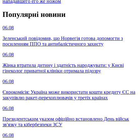
нападавшего его же ножом
Популярнi новини
06.08
Зеленський повідомив, що Норвегія готова допомогти з
посиленням ППО та антибалістичного захисту
06.08
Жінка втратила дитину і здатність народжувати: у Києві
гінеколог приватної клініки отримала підозру
06.08
Єврокомісія: Україна може використати кошти кредиту ЄС на
закупівлю ракет-перехоплювачів у третіх країнах
06.08
Президентським указом офіційно встановлено День військ
зв'язку та кібербезпеки ЗСУ
06.08