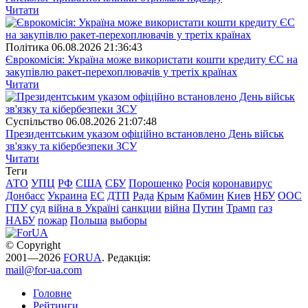
Читати
Полiтика
06.08.2026 21:36:43
Єврокомісія: Україна може використати кошти кредиту ЄС на
закупівлю ракет-перехоплювачів у третіх країнах
Читати
Суспiльство
06.08.2026 21:07:48
Президентським указом офіційно встановлено День військ
зв'язку та кібербезпеки ЗСУ
Читати
Теги
АТО
УПЦ
РФ
США
СБУ
Порошенко
Росія
коронавирус
Донбасс
Украина
ЕС
ДТП
Рада
Крым
Кабмин
Киев
НБУ
ООС
ГПУ
суд
війна в Україні
санкции
війна
Путин
Трамп
газ
НАБУ
пожар
Польша
выборы
© Copyright
2001—2026
FORUA
. Редакція:
mail@for-ua.com
Головне
Рейтинги