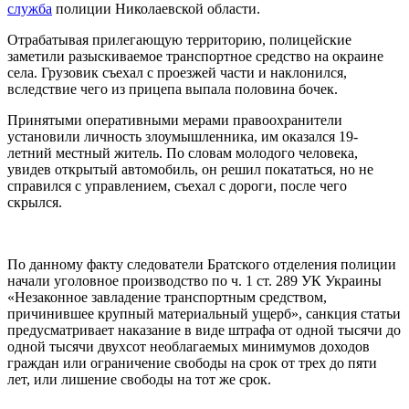
служба
полиции Николаевской области.
Отрабатывая прилегающую территорию, полицейские
заметили разыскиваемое транспортное средство на окраине
села. Грузовик съехал с проезжей части и наклонился,
вследствие чего из прицепа выпала половина бочек.
Принятыми оперативными мерами правоохранители
установили личность злоумышленника, им оказался 19-
летний местный житель. По словам молодого человека,
увидев открытый автомобиль, он решил покататься, но не
справился с управлением, съехал с дороги, после чего
скрылся.
По данному факту следователи Братского отделения полиции
начали уголовное производство по ч. 1 ст. 289 УК Украины
«Незаконное завладение транспортным средством,
причинившее крупный материальный ущерб», санкция статьи
предусматривает наказание в виде штрафа от одной тысячи до
одной тысячи двухсот необлагаемых минимумов доходов
граждан или ограничение свободы на срок от трех до пяти
лет, или лишение свободы на тот же срок.