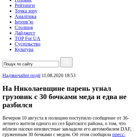
Рейтинги
Точка зору
Аналітика
Інтерв’ю
Столиця
Дайджест
TOP For UA
Суспiльство
Культура
Надзвичайні події
11.08.2020 18:53
На Николаевщине парень угнал
грузовик с 30 бочками меда и едва не
разбился
Вечером 10 августа в полицию поступило сообщение от 36-
летнего жителя одного из сел Братского района, о том, что
вблизи пасеки неизвестные завладели его автомобилем DAF,
груженным 30 бочками с медом. Об этом сообщила
пресс-