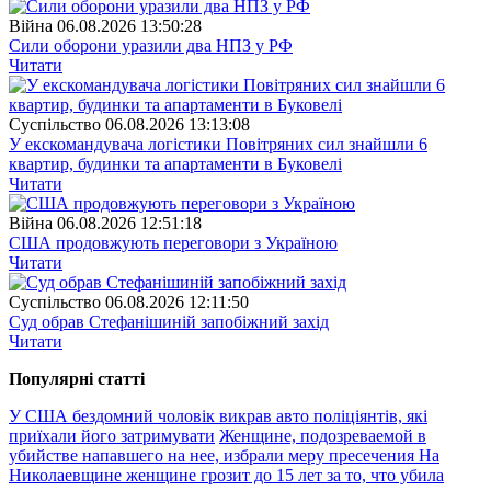
Війна
06.08.2026 13:50:28
Сили оборони уразили два НПЗ у РФ
Читати
Суспiльство
06.08.2026 13:13:08
У екскомандувача логістики Повітряних сил знайшли 6
квартир, будинки та апартаменти в Буковелі
Читати
Війна
06.08.2026 12:51:18
США продовжують переговори з Україною
Читати
Суспiльство
06.08.2026 12:11:50
Суд обрав Стефанішиній запобіжний захід
Читати
Популярнi статтi
У США бездомний чоловік викрав авто поліціянтів, які
приїхали його затримувати
Женщине, подозреваемой в
убийстве напавшего на нее, избрали меру пресечения
На
Николаевщине женщине грозит до 15 лет за то, что убила