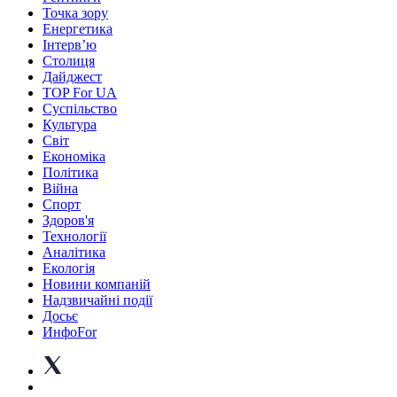
Точка зору
Енергетика
Інтерв’ю
Столиця
Дайджест
TOP For UA
Суспiльство
Культура
Світ
Економіка
Політика
Війна
Спорт
Здоров'я
Технології
Аналітика
Екологія
Новини компаній
Надзвичайні події
Досьє
ИнфоFor