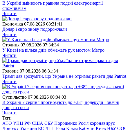
В Україні змінюють правила подачі електроенергії
споживачам
Читати
Економіка
07.08.2026 08:31:41
Долар і євро знову подорожчали
Читати
Столиця
07.08.2026 07:34:34
У Києві на кілька днів обмежать рух мостом Метро
Читати
Головне
07.08.2026 06:31:34
Трамп дав зрозуміти, що Україна не отримає ракети для Patriot
Читати
Суспiльство
07.08.2026 00:04:03
В Україні 7 серпня прогнозують до +38°, подекуди - значні
дощі та грози
Читати
Теги
АТО
УПЦ
РФ
США
СБУ
Порошенко
Росія
коронавирус
Донбасс
Украина
ЕС
ДТП
Рада
Крым
Кабмин
Киев
НБУ
ООС