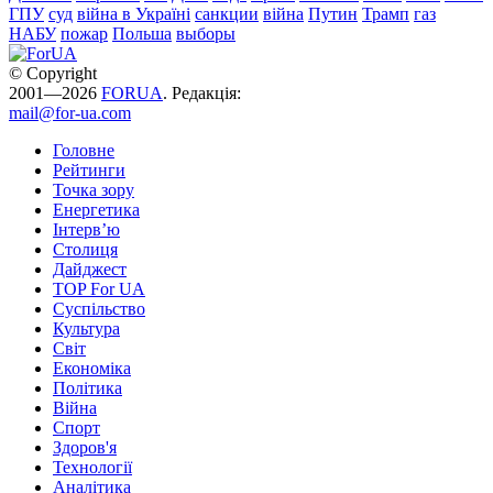
ГПУ
суд
війна в Україні
санкции
війна
Путин
Трамп
газ
НАБУ
пожар
Польша
выборы
© Copyright
2001—2026
FORUA
. Редакція:
mail@for-ua.com
Головне
Рейтинги
Точка зору
Енергетика
Інтерв’ю
Столиця
Дайджест
TOP For UA
Суспiльство
Культура
Світ
Економіка
Політика
Війна
Спорт
Здоров'я
Технології
Аналітика