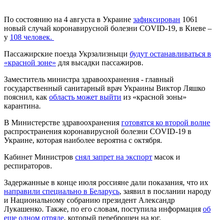
По состоянию на 4 августа в Украине
зафиксирован
1061
новый случай коронавирусной болезни COVID-19, в Киеве –
у
108 человек.
Пассажирские поезда Укрзализныци
будут останавливаться в
«красной зоне»
для высадки пассажиров.
Заместитель министра здравоохранения - главный
государственный санитарный врач Украины Виктор Ляшко
пояснил, как
область может выйти
из «красной зоны»
карантина.
В Министерстве здравоохранения
готовятся ко второй волне
распространения коронавирусной болезни COVID-19 в
Украине, которая наиболее вероятна с октября.
Кабинет Министров
снял запрет на экспорт
масок и
респираторов.
Задержанные в конце июля россияне дали показания, что их
направили специально в Беларусь
, заявил в послании народу
и Национальному собранию президент Александр
Лукашенко. Также, по его словам, поступила информация
об
еще одном отряде
, который переброшен на юг.