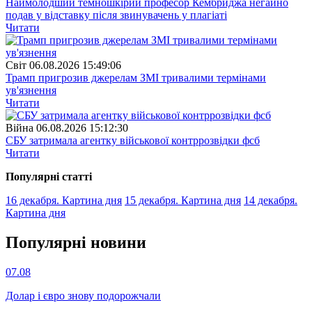
Наймолодший темношкірий професор Кембриджа негайно
подав у відставку після звинувачень у плагіаті
Читати
Свiт
06.08.2026 15:49:06
Трамп пригрозив джерелам ЗМІ тривалими термінами
ув'язнення
Читати
Війна
06.08.2026 15:12:30
СБУ затримала агентку військової контррозвідки фсб
Читати
Популярнi статтi
16 декабря. Картина дня
15 декабря. Картина дня
14 декабря.
Картина дня
Популярнi новини
07.08
Долар і євро знову подорожчали