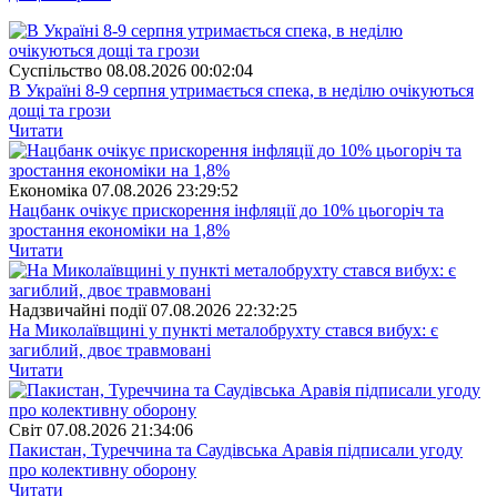
Суспiльство
08.08.2026 00:02:04
В Україні 8-9 серпня утримається спека, в неділю очікуються
дощі та грози
Читати
Економіка
07.08.2026 23:29:52
Нацбанк очікує прискорення інфляції до 10% цьогоріч та
зростання економіки на 1,8%
Читати
Надзвичайні події
07.08.2026 22:32:25
На Миколаївщині у пункті металобрухту стався вибух: є
загиблий, двоє травмовані
Читати
Свiт
07.08.2026 21:34:06
Пакистан, Туреччина та Саудівська Аравія підписали угоду
про колективну оборону
Читати