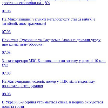
зростання економіки на 1,8%
07.08
На Миколаївщині у пункті металобрухту стався вибух: є
загиблий, двоє травмовані
07.08
Пакистан, Туреччина та Саудівська Аравія підписали угоду
про колективну оборону
07.08
За екссекретаря МЗС Банькова внесли заставу у розмірі 10 млн
грн
07.08
На Житомирщині чоловік помер у ТЦК після медогляду,
розпочато розслідування
08.08
В Україні 8-9 серпня утримається спека, в неділю очікуються
дощі та грози