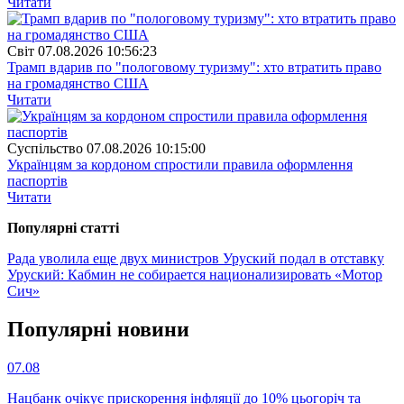
Читати
Свiт
07.08.2026 10:56:23
Трамп вдарив по "пологовому туризму": хто втратить право
на громадянство США
Читати
Суспiльство
07.08.2026 10:15:00
Українцям за кордоном спростили правила оформлення
паспортів
Читати
Популярнi статтi
Рада уволила еще двух министров
Уруский подал в отставку
Уруский: Кабмин не собирается национализировать «Мотор
Сич»
Популярнi новини
07.08
Нацбанк очікує прискорення інфляції до 10% цьогоріч та