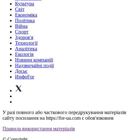
Культура
Світ
Економіка
Політика
Війна
Спорт
Здоров'я
Технології
Аналітика
Екологія
Новини компаній
Надзвичайні події
Досьє
ИнфоFor
У разі повного або часткового передрукування матеріалів
сайту посилання на https://for-ua.com є обов'язковим
Правила використання матеріалів
© Copyright