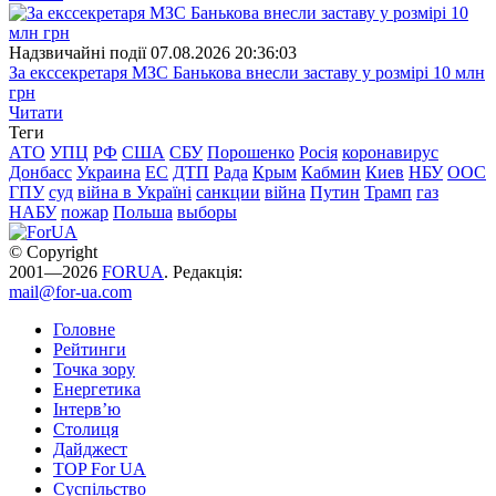
Надзвичайні події
07.08.2026 20:36:03
За екссекретаря МЗС Банькова внесли заставу у розмірі 10 млн
грн
Читати
Теги
АТО
УПЦ
РФ
США
СБУ
Порошенко
Росія
коронавирус
Донбасс
Украина
ЕС
ДТП
Рада
Крым
Кабмин
Киев
НБУ
ООС
ГПУ
суд
війна в Україні
санкции
війна
Путин
Трамп
газ
НАБУ
пожар
Польша
выборы
© Copyright
2001—2026
FORUA
. Редакція:
mail@for-ua.com
Головне
Рейтинги
Точка зору
Енергетика
Інтерв’ю
Столиця
Дайджест
TOP For UA
Суспiльство