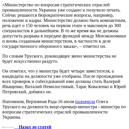
«Министерство по вопросам стратегических отраслей
промышленности Украины уже создано и получило печать.
Сейчас решаются бюрократические вопросы, например,
положение и кадры. Министерство должно быть компактным,
речь идет о 150 человек на первом этапе и максимум до 300
специалистов в дальнейшем. В то же время мы не должны
допустить разрыва в передаче функций между Минэкономики
и вновь созданным министерством, в частности в деле
государственного оборонного заказа», – отметил он.
По словам Уруского, руководящее звено министерства не
будет искусственно раздуто.
Он отметил, что у министра будет четыре заместителя, а
кандидаты на должности уже отобраны. После прохождения
всех проверок и собеседований ими должны стать Валерий
Иващенко, Виталий Немилостивый, Тарас Коваленко и Юрий
Петровский, добавил он.
Напомним, Верховная Рада 16 июля
назначила
Олега
Уруского на должность вице-премьер-министра - министра по
вопросам стратегических отраслей промышленности
Украины.
Назад до статей