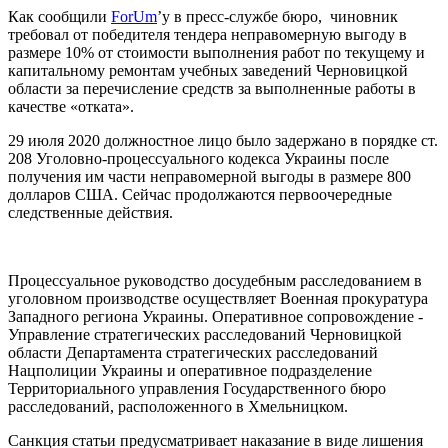
Как сообщили
ForUm
’у в пресс-службе бюро, чиновник
требовал от победителя тендера неправомерную выгоду в
размере 10% от стоимости выполнения работ по текущему и
капитальному ремонтам учебных заведений Черновицкой
области за перечисление средств за выполненные работы в
качестве «отката».
29 июля 2020 должностное лицо было задержано в порядке ст.
208 Уголовно-процессуального кодекса Украины после
получения им части неправомерной выгоды в размере 800
долларов США. Сейчас продолжаются первоочередные
следственные действия.
Процессуальное руководство досудебным расследованием в
уголовном производстве осуществляет Военная прокуратура
Западного региона Украины. Оперативное сопровождение -
Управление стратегических расследований Черновицкой
области Департамента стратегических расследований
Нацполиции Украины и оперативное подразделение
Территориального управления Государственного бюро
расследований, расположенного в Хмельницком.
Санкция статьи предусматривает наказание в виде лишения