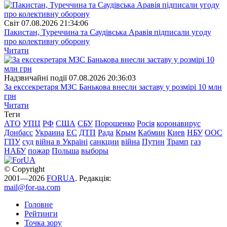
Свiт
07.08.2026 21:34:06
Пакистан, Туреччина та Саудівська Аравія підписали угоду
про колективну оборону
Читати
Надзвичайні події
07.08.2026 20:36:03
За екссекретаря МЗС Банькова внесли заставу у розмірі 10 млн
грн
Читати
Теги
АТО
УПЦ
РФ
США
СБУ
Порошенко
Росія
коронавирус
Донбасс
Украина
ЕС
ДТП
Рада
Крым
Кабмин
Киев
НБУ
ООС
ГПУ
суд
війна в Україні
санкции
війна
Путин
Трамп
газ
НАБУ
пожар
Польша
выборы
© Copyright
2001—2026
FORUA
. Редакція:
mail@for-ua.com
Головне
Рейтинги
Точка зору