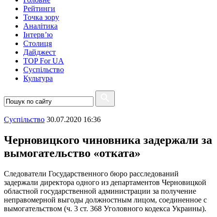
Рейтинги
Точка зору
Аналітика
Інтерв’ю
Столиця
Дайджест
TOP For UA
Суспiльство
Культура
Суспiльство
30.07.2020 16:36
Черновицкого чиновника задержали за
вымогательство «отката»
Следователи Государственного бюро расследований
задержали директора одного из департаментов Черновицкой
областной государственной администрации за получение
неправомерной выгоды должностным лицом, соединенное с
вымогательством (ч. 3 ст. 368 Уголовного кодекса Украины).