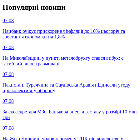
Популярнi новини
07.08
Нацбанк очікує прискорення інфляції до 10% цьогоріч та
зростання економіки на 1,8%
07.08
На Миколаївщині у пункті металобрухту стався вибух: є
загиблий, двоє травмовані
07.08
Пакистан, Туреччина та Саудівська Аравія підписали угоду
про колективну оборону
07.08
За екссекретаря МЗС Банькова внесли заставу у розмірі 10 млн
грн
07.08
На Житомирщині чоловік помер у ТЦК після медогляду,