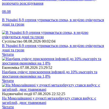
розпочато розслідування
08.08
В Україні 8-9 серпня утримається спека, в неділю очікуються
дощі та грози
Суспiльство
08.08.2026 00:02:04
В Україні 8-9 серпня утримається спека, в неділю очікуються
дощі та грози
Читати
Економіка
07.08.2026 23:29:52
Нацбанк очікує прискорення інфляції до 10% цьогоріч та
зростання економіки на 1,8%
Читати
Надзвичайні події
07.08.2026 22:32:25
На Миколаївщині у пункті металобрухту стався вибух: є
загиблий, двоє травмовані
Читати