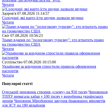
розповів, що відбувається на "нулі"
Читати
Здоров'я
07.08.2026 11:14:57
Солодощі, які варто їсти щодня, назвали медики
Читати
Свiт
07.08.2026 10:56:23
Трамп вдарив по "пологовому туризму": хто втратить право
на громадянство США
Читати
Суспiльство
07.08.2026 10:15:00
Українцям за кордоном спростили правила оформлення
паспортів
Читати
Популярнi статтi
Одеський чиновник створив «схему» на $50 тисяч
Чиновниця
ТППУ вимагала хабар у 100 тисяч у виробника українських
дронів
Чиновник Міноборони закупив бракованих мінометів
для ЗСУ на 180 мільйонів