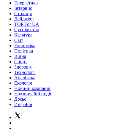
Енергетика
Інтерв’ю
Столиця
Дайджест
TOP For UA
Суспiльство
Культура
Світ
Економіка
Політика
Війна
Спорт
Здоров'я
Технології
Аналітика
Екологія
Новини компаній
Надзвичайні події
Досьє
ИнфоFor