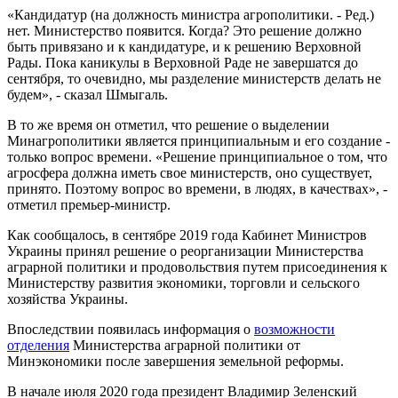
«Кандидатур (на должность министра агрополитики. - Ред.)
нет. Министерство появится. Когда? Это решение должно
быть привязано и к кандидатуре, и к решению Верховной
Рады. Пока каникулы в Верховной Раде не завершатся до
сентября, то очевидно, мы разделение министерств делать не
будем», - сказал Шмыгаль.
В то же время он отметил, что решение о выделении
Минагрополитики является принципиальным и его создание -
только вопрос времени. «Решение принципиальное о том, что
агросфера должна иметь свое министерств, оно существует,
принято. Поэтому вопрос во времени, в людях, в качествах», -
отметил премьер-министр.
Как сообщалось, в сентябре 2019 года Кабинет Министров
Украины принял решение о реорганизации Министерства
аграрной политики и продовольствия путем присоединения к
Министерству развития экономики, торговли и сельского
хозяйства Украины.
Впоследствии появилась информация о
возможности
отделения
Министерства аграрной политики от
Минэкономики после завершения земельной реформы.
В начале июля 2020 года президент Владимир Зеленский