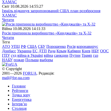
Свiт
10.08.2026 14:55:27
Ізраїль відкинув запропонований США план роззброєння
ХАМАС
Читати
Війна
10.08.2026 14:11:33
Росія припинила виробництво «Кинджалів» та Х-32
Читати
Теги
АТО
УПЦ
РФ
США
СБУ
Порошенко
Росія
коронавирус
Донбасс
Украина
ЕС
ДТП
Рада
Крым
Кабмин
Киев
НБУ
ООС
ГПУ
суд
війна в Україні
війна
санкции
Путин
Трамп
газ
НАБУ
пожар
Польша
выборы
© Copyright
2001—2026
FORUA
. Редакція:
mail@for-ua.com
Головне
Рейтинги
Точка зору
Енергетика
Інтерв’ю
Столиця