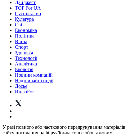
Дайджест
TOP For UA
Суспiльство
Культура
Світ
Економіка
Політика
Війна
Спорт
Здоров'я
Технології
Аналітика
Екологія
Новини компаній
Надзвичайні події
Досьє
ИнфоFor
У разі повного або часткового передрукування матеріалів
сайту посилання на https://for-ua.com є обов'язковим