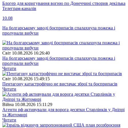
Блогер для коригування вогню по Донеччині створив декілька
Телеграм-каналів
10.08
На болгарському заводі боєприпасів спалахнула пожежа і
пролунали вибухи
Свiт
10.08.2026 16:26:40
На болгарському заводі боєприпасів спалахнула пожежа і
пролунали вибухи
Читати
Свiт
10.08.2026 15:49:15
Пентагону катастрофічно не вистачає зброї та боєприпасів
Читати
Війна
10.08.2026 15:11:29
Агенти рф активували для ворога десятки Старлінків у Дніпрі
та Житомирі
Читати