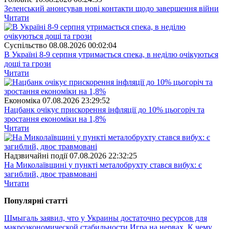
Зеленський анонсував нові контакти щодо завершення війни
Читати
Суспiльство
08.08.2026 00:02:04
В Україні 8-9 серпня утримається спека, в неділю очікуються
дощі та грози
Читати
Економіка
07.08.2026 23:29:52
Нацбанк очікує прискорення інфляції до 10% цьогоріч та
зростання економіки на 1,8%
Читати
Надзвичайні події
07.08.2026 22:32:25
На Миколаївщині у пункті металобрухту стався вибух: є
загиблий, двоє травмовані
Читати
Популярнi статтi
Шмыгаль заявил, что у Украины достаточно ресурсов для
макроэкономической стабильности
Игра на нервах. К чему