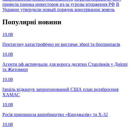
привела паника инвесторов из-за угрозы вторжения РФ
В
Украине утвердили новый порядок консервации земель
Популярнi новини
10.08
Пентагону катастрофічно не вистачає зброї та боєприпасів
10.08
Агенти рф активували для ворога десятки Старлінків у Дніпрі
та Житомирі
10.08
Ізраїль відкинув запропонований США план роззброєння
ХАМАС
10.08
Росія припинила виробництво «Кинджалів» та Х-32
10.08