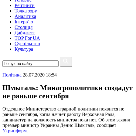
Рейтинги
Точка зору
Аналітика
Інтерв’ю
Столиця
Дайджест
TOP For UA
Суспiльство
Культура
Полiтика
28.07.2020 18:54
Шмыгаль: Минагрополитики создадут
не раньше сентября
Отдельное Министерство аграрной политики появится не
раньше сентября, когда начнет работу Верховная Рада,
кандидатур на должность министра пока нет. Об этом заявил
премьер-министр Украины Денис Шмыгаль, сообщает
Укринформ
.