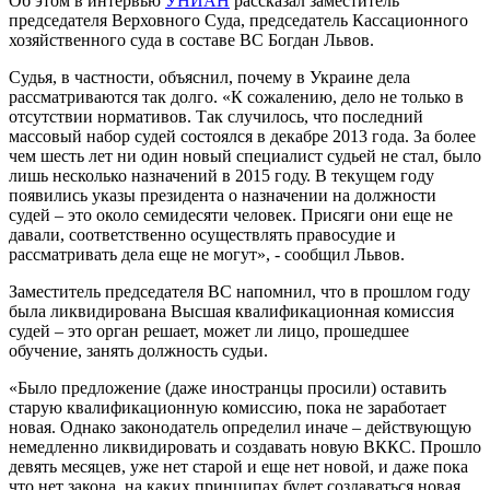
Об этом в интервью
УНИАН
рассказал заместитель
председателя Верховного Суда, председатель Кассационного
хозяйственного суда в составе ВС Богдан Львов.
Судья, в частности, объяснил, почему в Украине дела
рассматриваются так долго. «К сожалению, дело не только в
отсутствии нормативов. Так случилось, что последний
массовый набор судей состоялся в декабре 2013 года. За более
чем шесть лет ни один новый специалист судьей не стал, было
лишь несколько назначений в 2015 году. В текущем году
появились указы президента о назначении на должности
судей – это около семидесяти человек. Присяги они еще не
давали, соответственно осуществлять правосудие и
рассматривать дела еще не могут», - сообщил Львов.
Заместитель председателя ВС напомнил, что в прошлом году
была ликвидирована Высшая квалификационная комиссия
судей – это орган решает, может ли лицо, прошедшее
обучение, занять должность судьи.
«Было предложение (даже иностранцы просили) оставить
старую квалификационную комиссию, пока не заработает
новая. Однако законодатель определил иначе – действующую
немедленно ликвидировать и создавать новую ВККС. Прошло
девять месяцев, уже нет старой и еще нет новой, и даже пока
что нет закона, на каких принципах будет создаваться новая