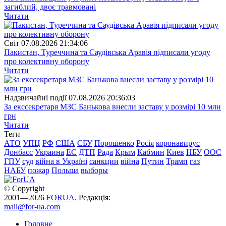
загиблий, двоє травмовані
Читати
Свiт
07.08.2026 21:34:06
Пакистан, Туреччина та Саудівська Аравія підписали угоду
про колективну оборону
Читати
Надзвичайні події
07.08.2026 20:36:03
За екссекретаря МЗС Банькова внесли заставу у розмірі 10 млн
грн
Читати
Теги
АТО
УПЦ
РФ
США
СБУ
Порошенко
Росія
коронавирус
Донбасс
Украина
ЕС
ДТП
Рада
Крым
Кабмин
Киев
НБУ
ООС
ГПУ
суд
війна в Україні
санкции
війна
Путин
Трамп
газ
НАБУ
пожар
Польша
выборы
© Copyright
2001—2026
FORUA
. Редакція:
mail@for-ua.com
Головне