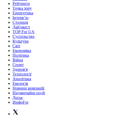
Рейтинги
Точка зору
Енергетика
Інтерв’ю
Столиця
Дайджест
TOP For UA
Суспiльство
Культура
Світ
Економіка
Політика
Війна
Спорт
Здоров'я
Технології
Аналітика
Екологія
Новини компаній
Надзвичайні події
Досьє
ИнфоFor