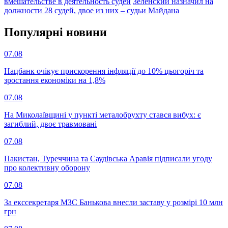
вмешательстве в деятельность судей
Зеленский назначил на
должности 28 судей, двое из них – судьи Майдана
Популярнi новини
07.08
Нацбанк очікує прискорення інфляції до 10% цьогоріч та
зростання економіки на 1,8%
07.08
На Миколаївщині у пункті металобрухту стався вибух: є
загиблий, двоє травмовані
07.08
Пакистан, Туреччина та Саудівська Аравія підписали угоду
про колективну оборону
07.08
За екссекретаря МЗС Банькова внесли заставу у розмірі 10 млн
грн