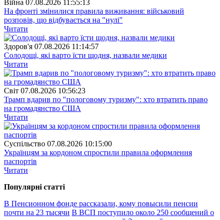
Війна
07.08.2026 11:55:13
На фронті змінилися правила виживання: військовий
розповів, що відбувається на "нулі"
Читати
Здоров'я
07.08.2026 11:14:57
Солодощі, які варто їсти щодня, назвали медики
Читати
Свiт
07.08.2026 10:56:23
Трамп вдарив по "пологовому туризму": хто втратить право
на громадянство США
Читати
Суспiльство
07.08.2026 10:15:00
Українцям за кордоном спростили правила оформлення
паспортів
Читати
Популярнi статтi
В Пенсионном фонде рассказали, кому повысили пенсии
почти на 23 тысячи
В ВСП поступило около 250 сообщений о