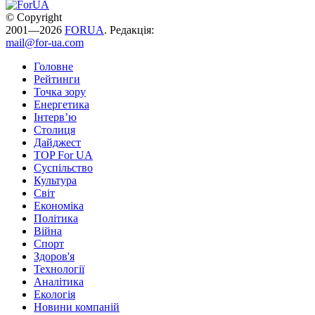
© Copyright
2001—2026
FORUA
. Редакція:
mail@for-ua.com
Головне
Рейтинги
Точка зору
Енергетика
Інтерв’ю
Столиця
Дайджест
TOP For UA
Суспiльство
Культура
Світ
Економіка
Політика
Війна
Спорт
Здоров'я
Технології
Аналітика
Екологія
Новини компаній