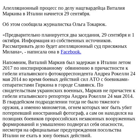
Апелляционный процесс по делу нацгвардейца Виталия
Маркива в Италии начнется 29 сентября.
Об этом сообщила журналистка Ольга Токарюк.
«Предварительно планируется два заседания, 29 сентября и 1
октября. Информация из собственных источников.
Рассматривать дело будет апелляционный суд присяжных
Милана», - написала она в
Facebook.
Напомним, Виталий Маркив был задержан в Италии летом
2017 по инспирированному обвинению в причастности к
гибели итальянского фотокорреспондента Андреа Рокелли 24
мая 2014 во время боевых действий сил АТО с боевиками-
сепаратистами Гиркина в городе Славянск. По
свидетельствам украинских военных, Маркив не причастен к
гибели итальянского репортера Андреа Рокелли 24 мая 2014.
В гвардейском подразделении тогда не было тяжелого
оружия, а именно минометов, огнем которых мог быть убит
потерпевший иностранный фотограф, а сам он находился на
позициях боевиков пророссийских незаконных вооруженных
формирований и умышленно подвергал себя опасности,
несмотря на официальные предупреждения посольства
Италии не ехать в зону боевых действий.