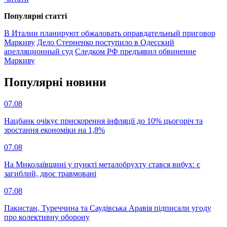
Популярнi статтi
В Италии планируют обжаловать оправдательный приговор
Маркиву
Дело Стерненко поступило в Одесский
апелляционный суд
Следком РФ предъявил обвинение
Маркиву
Популярнi новини
07.08
Нацбанк очікує прискорення інфляції до 10% цьогоріч та
зростання економіки на 1,8%
07.08
На Миколаївщині у пункті металобрухту стався вибух: є
загиблий, двоє травмовані
07.08
Пакистан, Туреччина та Саудівська Аравія підписали угоду
про колективну оборону