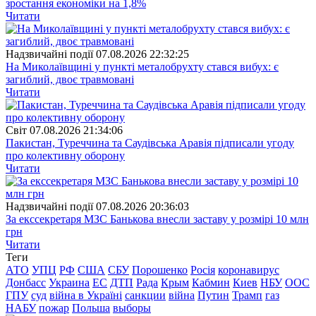
зростання економіки на 1,8%
Читати
Надзвичайні події
07.08.2026 22:32:25
На Миколаївщині у пункті металобрухту стався вибух: є
загиблий, двоє травмовані
Читати
Свiт
07.08.2026 21:34:06
Пакистан, Туреччина та Саудівська Аравія підписали угоду
про колективну оборону
Читати
Надзвичайні події
07.08.2026 20:36:03
За екссекретаря МЗС Банькова внесли заставу у розмірі 10 млн
грн
Читати
Теги
АТО
УПЦ
РФ
США
СБУ
Порошенко
Росія
коронавирус
Донбасс
Украина
ЕС
ДТП
Рада
Крым
Кабмин
Киев
НБУ
ООС
ГПУ
суд
війна в Україні
санкции
війна
Путин
Трамп
газ
НАБУ
пожар
Польша
выборы