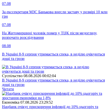
07.08
За екссекретаря МЗС Банькова внесли заставу у розмірі 10 млн
грн
07.08
На Житомирщині чоловік помер у ТЦК після медогляду,
розпочато розслідування
08.08
В Україні 8-9 серпня утримається спека, в неділю очікуються
дощі та грози
Суспiльство
08.08.2026 00:02:04
В Україні 8-9 серпня утримається спека, в неділю очікуються
дощі та грози
Читати
Економіка
07.08.2026 23:29:52
Нацбанк очікує прискорення інфляції до 10% цьогоріч та