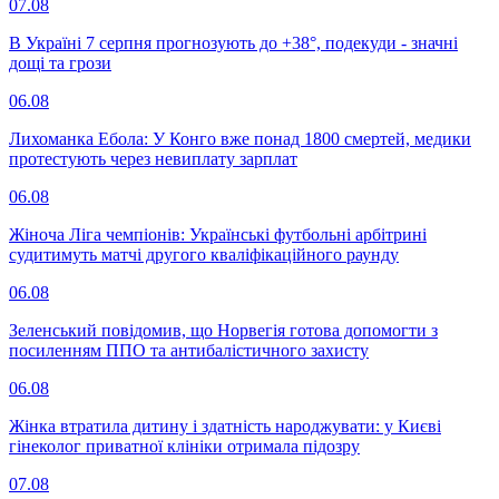
07.08
В Україні 7 серпня прогнозують до +38°, подекуди - значні
дощі та грози
06.08
Лихоманка Ебола: У Конго вже понад 1800 смертей, медики
протестують через невиплату зарплат
06.08
Жіноча Ліга чемпіонів: Українські футбольні арбітрині
судитимуть матчі другого кваліфікаційного раунду
06.08
Зеленський повідомив, що Норвегія готова допомогти з
посиленням ППО та антибалістичного захисту
06.08
Жінка втратила дитину і здатність народжувати: у Києві
гінеколог приватної клініки отримала підозру
07.08