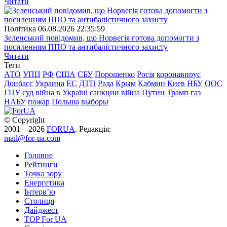
Читати
Полiтика
06.08.2026 22:35:59
Зеленський повідомив, що Норвегія готова допомогти з
посиленням ППО та антибалістичного захисту
Читати
Теги
АТО
УПЦ
РФ
США
СБУ
Порошенко
Росія
коронавирус
Донбасс
Украина
ЕС
ДТП
Рада
Крым
Кабмин
Киев
НБУ
ООС
ГПУ
суд
війна в Україні
санкции
війна
Путин
Трамп
газ
НАБУ
пожар
Польша
выборы
© Copyright
2001—2026
FORUA
. Редакція:
mail@for-ua.com
Головне
Рейтинги
Точка зору
Енергетика
Інтерв’ю
Столиця
Дайджест
TOP For UA