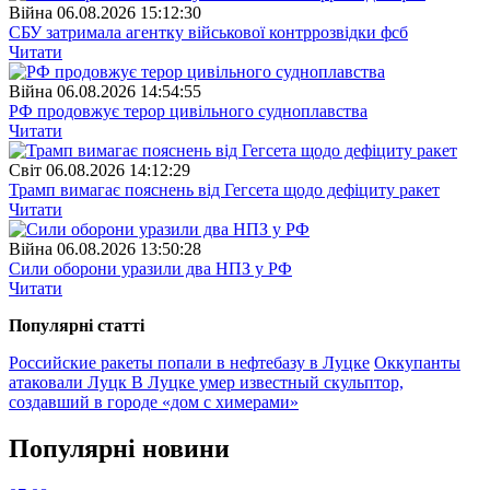
Війна
06.08.2026 15:12:30
СБУ затримала агентку військової контррозвідки фсб
Читати
Війна
06.08.2026 14:54:55
РФ продовжує терор цивільного судноплавства
Читати
Свiт
06.08.2026 14:12:29
Трамп вимагає пояснень від Гегсета щодо дефіциту ракет
Читати
Війна
06.08.2026 13:50:28
Сили оборони уразили два НПЗ у РФ
Читати
Популярнi статтi
Российские ракеты попали в нефтебазу в Луцке
Оккупанты
атаковали Луцк
В Луцке умер известный скульптор,
создавший в городе «дом с химерами»
Популярнi новини