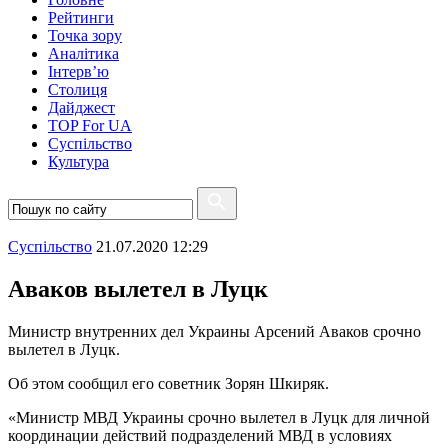
Рейтинги
Точка зору
Аналітика
Інтерв’ю
Столиця
Дайджест
TOP For UA
Суспiльство
Культура
Суспiльство
21.07.2020 12:29
Аваков вылетел в Луцк
Министр внутренних дел Украины Арсений Аваков срочно
вылетел в Луцк.
Об этом сообщил его советник Зорян Шкиряк.
«Министр МВД Украины срочно вылетел в Луцк для личной
координации действий подразделений МВД в условиях