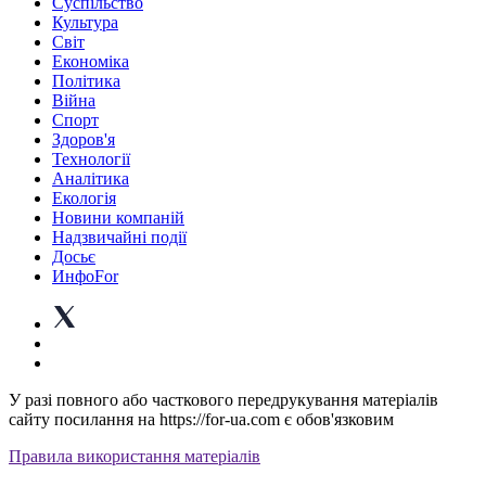
Суспiльство
Культура
Світ
Економіка
Політика
Війна
Спорт
Здоров'я
Технології
Аналітика
Екологія
Новини компаній
Надзвичайні події
Досьє
ИнфоFor
У разі повного або часткового передрукування матеріалів
сайту посилання на https://for-ua.com є обов'язковим
Правила використання матеріалів