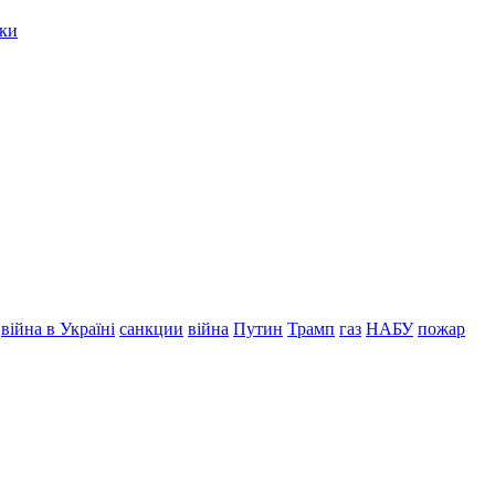
мки
війна в Україні
санкции
війна
Путин
Трамп
газ
НАБУ
пожар