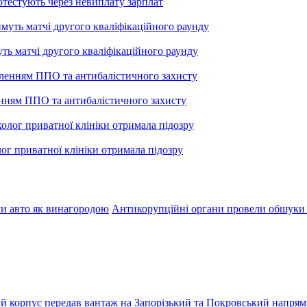
тестують через невиплату зарплат
уть матчі другого кваліфікаційного раунду
енням ППО та антибалістичного захисту
лог приватної клініки отримала підозру
ми авто як винагородою
Антикорупційні органи провели обшуки
ький корпус передав вантаж на Запорізький та Покровський напря