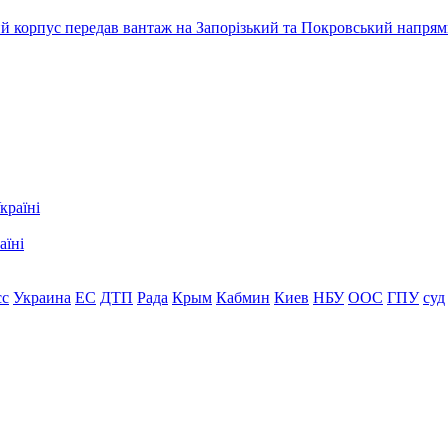
ький корпус передав вантаж на Запорізький та Покровський напря
аїні
сс
Украина
ЕС
ДТП
Рада
Крым
Кабмин
Киев
НБУ
ООС
ГПУ
суд