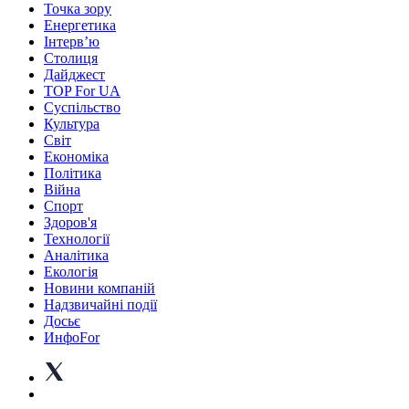
Точка зору
Енергетика
Інтерв’ю
Столиця
Дайджест
TOP For UA
Суспiльство
Культура
Світ
Економіка
Політика
Війна
Спорт
Здоров'я
Технології
Аналітика
Екологія
Новини компаній
Надзвичайні події
Досьє
ИнфоFor