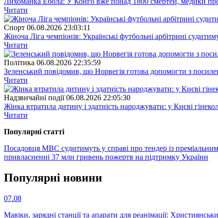
Лихоманка Ебола: У Конго вже понад 1800 смертей, медики про
Читати
Спорт
06.08.2026 23:03:11
Жіноча Ліга чемпіонів: Українські футбольні арбітрині судитим
Читати
Полiтика
06.08.2026 22:35:59
Зеленський повідомив, що Норвегія готова допомогти з посил
Читати
Надзвичайні події
06.08.2026 22:05:30
Жінка втратила дитину і здатність народжувати: у Києві гінеко
Читати
Популярнi статтi
Посадовця МВС судитимуть у справі про тендер із преміальни
привласненні 37 млн гривень пожертв на підтримку України
Популярнi новини
07.08
Мавіки, зарядні станції та апарати для реанімації: Християнс