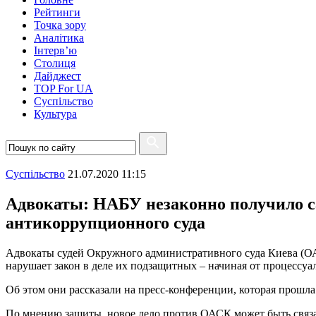
Рейтинги
Точка зору
Аналітика
Інтерв’ю
Столиця
Дайджест
TOP For UA
Суспiльство
Культура
Суспiльство
21.07.2020 11:15
Адвокаты: НАБУ незаконно получило с
антикоррупционного суда
Адвокаты судей Окружного административного суда Киева (ОА
нарушает закон в деле их подзащитных – начиная от процессуа
Об этом они рассказали на пресс-конференции, которая прошла
По мнению защиты, новое дело против ОАСК может быть связ