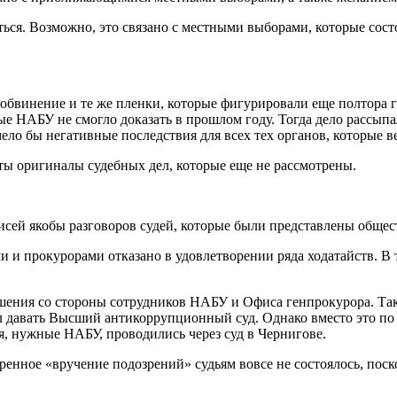
ься. Возможно, это связано с местными выборами, которые состо
е обвинение и те же пленки, которые фигурировали еще полтора 
е НАБУ не смогло доказать в прошлом году. Тогда дело рассыпал
 бы негативные последствия для всех тех органов, которые вели
ты оригиналы судебных дел, которые еще не рассмотрены.
писей якобы разговоров судей, которые были представлены общес
и и прокурорами отказано в удовлетворении ряда ходатайств. В т
ения со стороны сотрудников НАБУ и Офиса генпрокурора. Так
л давать Высший антикоррупционный суд. Однако вместо это по
я, нужные НАБУ, проводились через суд в Чернигове.
ренное «вручение подозрений» судьям вовсе не состоялось, поск