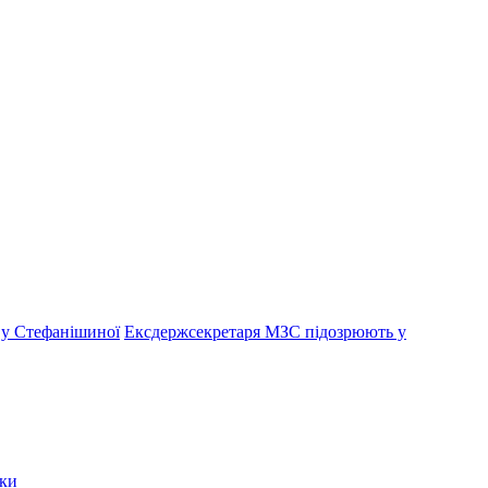
 у Стефанішиної
Ексдержсекретаря МЗС підозрюють у
мки