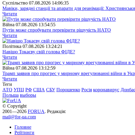
Суспiльство
07.08.2026 14:06:35
Мавіки, зарядні станції та апарати для реанімації: Християнс
Читати
Війна
07.08.2026 13:54:55
Путін може спробувати перевірити рішучість НАТО
Читати
Полiтика
07.08.2026 13:24:21
Навіщо Токаєву свій голова ФІДЕ?
Читати
Війна
07.08.2026 13:12:59
Трамп заявив про прогрес у мирному врегулюванні війни в Укр
Читати
Теги
АТО
УПЦ
РФ
США
СБУ
Порошенко
Росія
коронавирус
Донба
Польша
выборы
© Copyright
2001—2026
FORUA
. Редакція:
mail@for-ua.com
Головне
Рейтинги