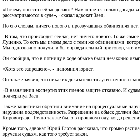
«Почему они это сейчас делают? Нам остается только догадыват
рассматриваются в суде», - сказал адвокат Заец.
По его словам, ничего нового в прозвучавших обвинениях нет.
"В том, что происходит сейчас, нет ничего нового. То же само
Луценко. То есть мы имеем дело с теми же обвинениями, которы
Мы однозначно получили бы оправдательный приговор, что имело
Он сообщил, что в пятницу в ходе обыска были незаконно изъя
«Хотя это запрещено», - напомнил юрист.
Он также заявил, что никаких доказательств аутентичности за
«В назначении экспертиз этих пленок защите отказано. И судам
подчеркнул Заец.
Также защитники обратили внимание на процессуальные наруш
нарушена подследственность. Разрешение на обыск должен бы
Кировограде. Точно так же было в прошлом году, когда решени
Кроме того, адвокат Юрий Глотов рассказал, что громко распиа
вручены судьям, как того требует закон.