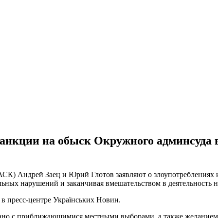
анкции на обыск Окружного админсуда 
СК) Андрей Заец и Юрий Глотов заявляют о злоупотреблениях и
льных нарушений и заканчивая вмешательством в деятельность н
 в пресс-центре Українських Новин.
ано с приближающимися местными выборами, а также желанием 