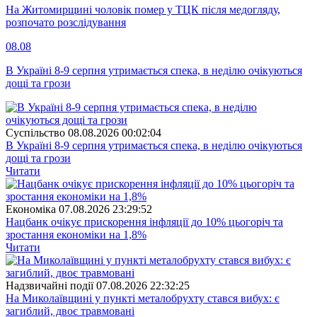
На Житомирщині чоловік помер у ТЦК після медогляду,
розпочато розслідування
08.08
В Україні 8-9 серпня утримається спека, в неділю очікуються
дощі та грози
Суспiльство
08.08.2026 00:02:04
В Україні 8-9 серпня утримається спека, в неділю очікуються
дощі та грози
Читати
Економіка
07.08.2026 23:29:52
Нацбанк очікує прискорення інфляції до 10% цьогоріч та
зростання економіки на 1,8%
Читати
Надзвичайні події
07.08.2026 22:32:25
На Миколаївщині у пункті металобрухту стався вибух: є
загиблий, двоє травмовані