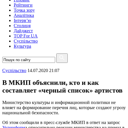
Рейтинги
Точка зору
Аналітика
Інтерв’ю
Столиця
Дайджест
TOP For UA
Суспiльство
Культура
Суспiльство
14.07.2020 21:07
В МКИП объяснили, кто и как
составляет «черный список» артистов
Министерство культуры и информационной политики не
влияет на формирование перечня лиц, которые создают угрозу
национальной безопасности.
Об этом сообщили в пресс-службе МКИП в ответ на запрос
Укринформ
а относительно реакции министерства на приезд в