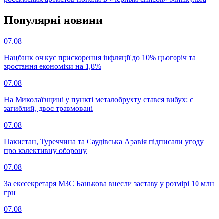
Популярнi новини
07.08
Нацбанк очікує прискорення інфляції до 10% цьогоріч та
зростання економіки на 1,8%
07.08
На Миколаївщині у пункті металобрухту стався вибух: є
загиблий, двоє травмовані
07.08
Пакистан, Туреччина та Саудівська Аравія підписали угоду
про колективну оборону
07.08
За екссекретаря МЗС Банькова внесли заставу у розмірі 10 млн
грн
07.08