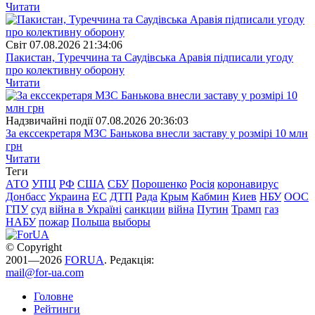
Читати
Свiт
07.08.2026 21:34:06
Пакистан, Туреччина та Саудівська Аравія підписали угоду
про колективну оборону
Читати
Надзвичайні події
07.08.2026 20:36:03
За екссекретаря МЗС Банькова внесли заставу у розмірі 10 млн
грн
Читати
Теги
АТО
УПЦ
РФ
США
СБУ
Порошенко
Росія
коронавирус
Донбасс
Украина
ЕС
ДТП
Рада
Крым
Кабмин
Киев
НБУ
ООС
ГПУ
суд
війна в Україні
санкции
війна
Путин
Трамп
газ
НАБУ
пожар
Польша
выборы
© Copyright
2001—2026
FORUA
. Редакція:
mail@for-ua.com
Головне
Рейтинги