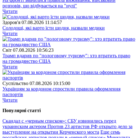
На фронті змінилися правила виживання: військовий
розповів, що відбувається на "нулі"
Читати
Здоров'я
07.08.2026 11:14:57
Солодощі, які варто їсти щодня, назвали медики
Читати
Свiт
07.08.2026 10:56:23
Трамп вдарив по "пологовому туризму": хто втратить право
на громадянство США
Читати
Суспiльство
07.08.2026 10:15:00
Українцям за кордоном спростили правила оформлення
паспортів
Читати
Популярнi статтi
Скандал с «черным списком»: СБУ извинились перед
украинским актером
Против 23 артистов РФ открыто дело за
выступление на открытии Керченского моста
Еще семь
российских артистов попали в «черный список» Минкульта