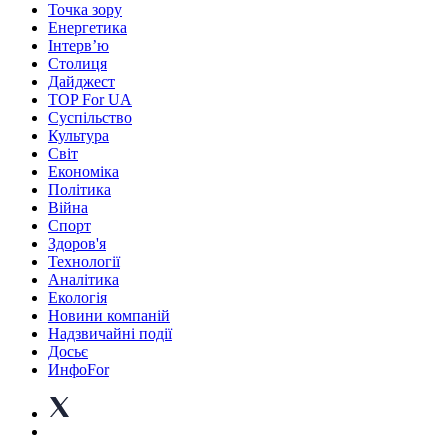
Точка зору
Енергетика
Інтерв’ю
Столиця
Дайджест
TOP For UA
Суспiльство
Культура
Світ
Економіка
Політика
Війна
Спорт
Здоров'я
Технології
Аналітика
Екологія
Новини компаній
Надзвичайні події
Досьє
ИнфоFor