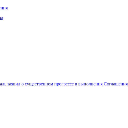
ня
ль заявил о существенном прогрессе в выполнения Соглашения