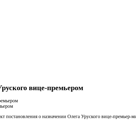
Уруского вице-премьером
мьером
т постановления о назначении Олега Уруского вице-премьер-ми