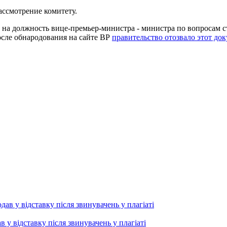
ассмотрение комитету.
о на должность вице-премьер-министра - министра по вопросам
после обнародования на сайте ВР
правительство отозвало этот док
 відставку після звинувачень у плагіаті