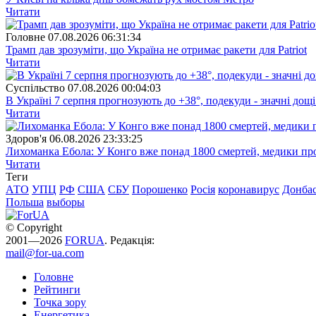
Читати
Головне
07.08.2026 06:31:34
Трамп дав зрозуміти, що Україна не отримає ракети для Patriot
Читати
Суспiльство
07.08.2026 00:04:03
В Україні 7 серпня прогнозують до +38°, подекуди - значні дощі
Читати
Здоров'я
06.08.2026 23:33:25
Лихоманка Ебола: У Конго вже понад 1800 смертей, медики про
Читати
Теги
АТО
УПЦ
РФ
США
СБУ
Порошенко
Росія
коронавирус
Донба
Польша
выборы
© Copyright
2001—2026
FORUA
. Редакція:
mail@for-ua.com
Головне
Рейтинги
Точка зору
Енергетика