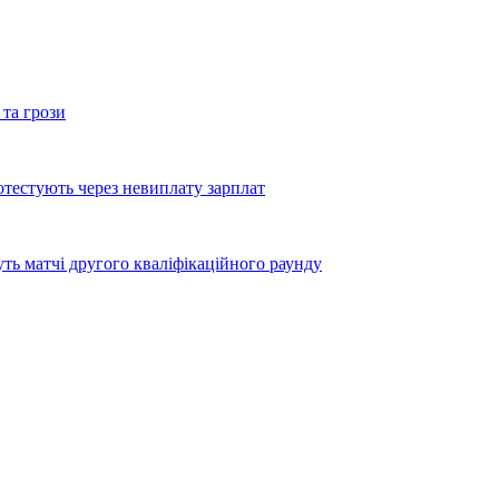
 та грози
тестують через невиплату зарплат
уть матчі другого кваліфікаційного раунду