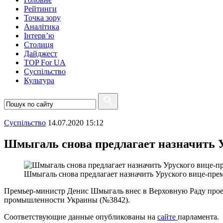
Рейтинги
Точка зору
Аналітика
Інтерв’ю
Столиця
Дайджест
TOP For UA
Суспiльство
Культура
Суспiльство
14.07.2020 15:12
Шмыгаль снова предлагает назначить 
Шмыгаль снова предлагает назначить Уруского вице-пре
Премьер-министр Денис Шмыгаль внес в Верховную Раду проек
промышленности Украины (№3842).
Соответствующие данные опубликованы на
сайте
парламента.