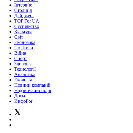
Інтерв’ю
Столиця
Дайджест
TOP For UA
Суспiльство
Культура
Світ
Економіка
Політика
Війна
Спорт
Здоров'я
Технології
Аналітика
Екологія
Новини компаній
Надзвичайні події
Досьє
ИнфоFor