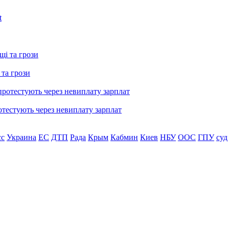
 та грози
тестують через невиплату зарплат
сс
Украина
ЕС
ДТП
Рада
Крым
Кабмин
Киев
НБУ
ООС
ГПУ
суд