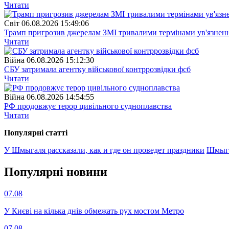
Читати
Свiт
06.08.2026 15:49:06
Трамп пригрозив джерелам ЗМІ тривалими термінами ув'язнен
Читати
Війна
06.08.2026 15:12:30
СБУ затримала агентку військової контррозвідки фсб
Читати
Війна
06.08.2026 14:54:55
РФ продовжує терор цивільного судноплавства
Читати
Популярнi статтi
У Шмыгаля рассказали, как и где он проведет праздники
Шмыга
Популярнi новини
07.08
У Києві на кілька днів обмежать рух мостом Метро
07.08