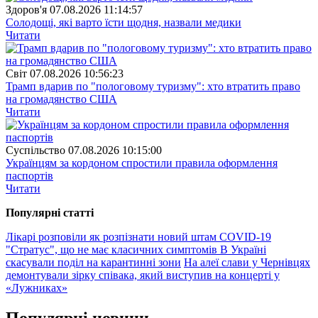
Здоров'я
07.08.2026 11:14:57
Солодощі, які варто їсти щодня, назвали медики
Читати
Свiт
07.08.2026 10:56:23
Трамп вдарив по "пологовому туризму": хто втратить право
на громадянство США
Читати
Суспiльство
07.08.2026 10:15:00
Українцям за кордоном спростили правила оформлення
паспортів
Читати
Популярнi статтi
Лікарі розповіли як розпізнати новий штам COVID-19
"Стратус", що не має класичних симптомів
В Україні
скасували поділ на карантинні зони
На алеї слави у Чернівцях
демонтували зірку співака, який виступив на концерті у
«Лужниках»
Популярнi новини