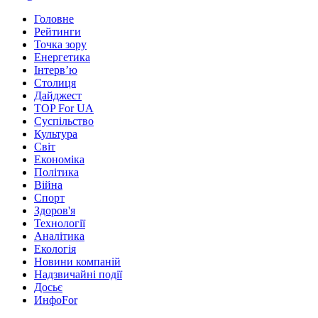
Головне
Рейтинги
Точка зору
Енергетика
Інтерв’ю
Столиця
Дайджест
TOP For UA
Суспiльство
Культура
Світ
Економіка
Політика
Війна
Спорт
Здоров'я
Технології
Аналітика
Екологія
Новини компаній
Надзвичайні події
Досьє
ИнфоFor