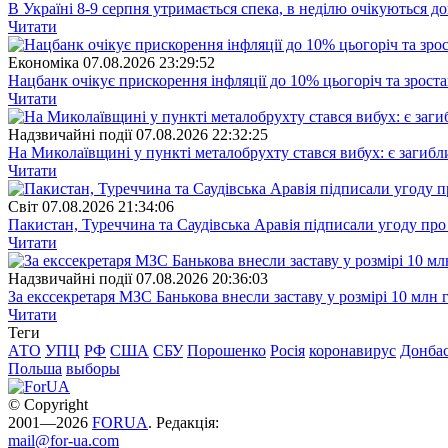
В Україні 8-9 серпня утримається спека, в неділю очікуються до
Читати
Економіка
07.08.2026 23:29:52
Нацбанк очікує прискорення інфляції до 10% цьогоріч та зрост
Читати
Надзвичайні події
07.08.2026 22:32:25
На Миколаївщині у пункті металобрухту стався вибух: є загибл
Читати
Свiт
07.08.2026 21:34:06
Пакистан, Туреччина та Саудівська Аравія підписали угоду пр
Читати
Надзвичайні події
07.08.2026 20:36:03
За екссекретаря МЗС Банькова внесли заставу у розмірі 10 млн 
Читати
Теги
АТО
УПЦ
РФ
США
СБУ
Порошенко
Росія
коронавирус
Донба
Польша
выборы
© Copyright
2001—2026
FORUA
. Редакція:
mail@for-ua.com