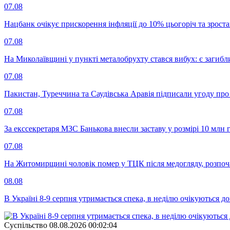
07.08
Нацбанк очікує прискорення інфляції до 10% цьогоріч та зрост
07.08
На Миколаївщині у пункті металобрухту стався вибух: є загибл
07.08
Пакистан, Туреччина та Саудівська Аравія підписали угоду пр
07.08
За екссекретаря МЗС Банькова внесли заставу у розмірі 10 млн 
07.08
На Житомирщині чоловік помер у ТЦК після медогляду, розпоч
08.08
В Україні 8-9 серпня утримається спека, в неділю очікуються до
Суспiльство
08.08.2026 00:02:04