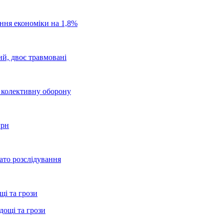
ання економіки на 1,8%
ий, двоє травмовані
о колективну оборону
грн
ато розслідування
щі та грози