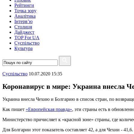
Рейтинги
Точка зору
Аналітика
Інтерв’ю
Столиця
Дайджест
TOP For UA
Суспiльство
Культура
Суспiльство
10.07.2020 15:35
Коронавирус в мире: Украина внесла Ч
Украина внесла Чехию и Болгарию в список стран, по возвраще
Как пишет
«Европейская правда»
, эти страны есть в обновле
Министерство причисляет к «красной зоне» страны, где количе
Для Болгарии этот показатель составляет 42, а для Чехии - 41,6.