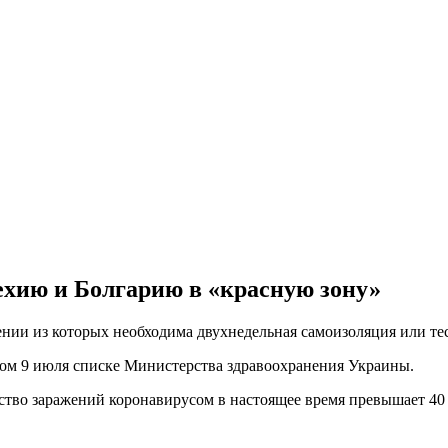
ехию и Болгарию в «красную зону»
нии из которых необходима двухнедельная самоизоляция или тес
нном 9 июля списке Министерства здравоохранения Украины.
ство заражений коронавирусом в настоящее время превышает 40 