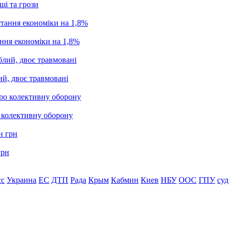
щі та грози
ання економіки на 1,8%
ий, двоє травмовані
о колективну оборону
грн
сс
Украина
ЕС
ДТП
Рада
Крым
Кабмин
Киев
НБУ
ООС
ГПУ
суд