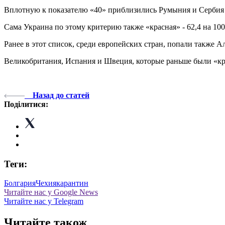
Вплотную к показателю «40» приблизились Румыния и Сербия - 
Сама Украина по этому критерию также «красная» - 62,4 на 100
Ранее в этот список, среди европейских стран, попали также 
Великобритания, Испания и Швеция, которые раньше были «кра
Назад до статей
Поділитися:
Теги:
Болгария
Чехия
карантин
Читайте нас у Google News
Читайте нас у Telegram
Читайте також