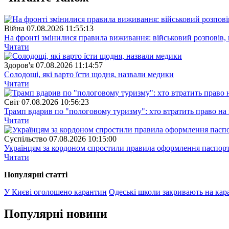
Війна
07.08.2026 11:55:13
На фронті змінилися правила виживання: військовий розповів, щ
Читати
Здоров'я
07.08.2026 11:14:57
Солодощі, які варто їсти щодня, назвали медики
Читати
Свiт
07.08.2026 10:56:23
Трамп вдарив по "пологовому туризму": хто втратить право н
Читати
Суспiльство
07.08.2026 10:15:00
Українцям за кордоном спростили правила оформлення паспорт
Читати
Популярнi статтi
У Києві оголошено карантин
Одеські школи закривають на кар
Популярнi новини