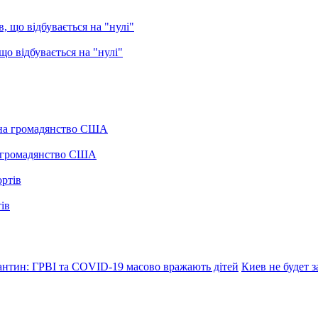
о відбувається на "нулі"
а громадянство США
ів
антин: ГРВІ та COVID-19 масово вражають дітей
Киев не будет 