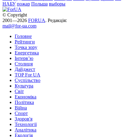
НАБУ
пожар
Польша
выборы
© Copyright
2001—2026
FORUA
. Редакція:
mail@for-ua.com
Головне
Рейтинги
Точка зору
Енергетика
Інтерв’ю
Столиця
Дайджест
TOP For UA
Суспiльство
Культура
Світ
Економіка
Політика
Війна
Спорт
Здоров'я
Технології
Аналітика
Екологія