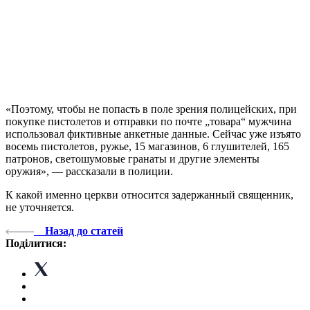
«Поэтому, чтобы не попасть в поле зрения полицейских, при
покупке пистолетов и отправки по почте „товара“ мужчина
использовал фиктивные анкетные данные. Сейчас уже изъято
восемь пистолетов, ружье, 15 магазинов, 6 глушителей, 165
патронов, светошумовые гранаты и другие элементы
оружия», — рассказали в полиции.
К какой именно церкви относится задержанный священник,
не уточняется.
Назад до статей
Поділитися: