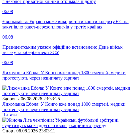
гінеколог приватної клініки отримала підозру
06.08
Єврокомісія: Україна може використати кошти кредиту ЄС на
закупівлю ракет-перехоплювачів у третіх країнах
06.08
Президентським указом офіційно встановлено День військ
зв'язку та кібербезпеки ЗСУ
06.08
Лихоманка Ебола: У Конго вже понад 1800 смертей, медики
протестують через невиплату зарплат
Здоров'я
06.08.2026 23:33:25
Лихоманка Ебола: У Конго вже понад 1800 смертей, медики
протестують через невиплату зарплат
Читати
Спорт
06.08.2026 23:03:11