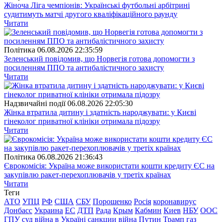
Жіноча Ліга чемпіонів: Українські футбольні арбітрині
судитимуть матчі другого кваліфікаційного раунду
Читати
Полiтика
06.08.2026 22:35:59
Зеленський повідомив, що Норвегія готова допомогти з
посиленням ППО та антибалістичного захисту
Читати
Надзвичайні події
06.08.2026 22:05:30
Жінка втратила дитину і здатність народжувати: у Києві
гінеколог приватної клініки отримала підозру
Читати
Полiтика
06.08.2026 21:36:43
Єврокомісія: Україна може використати кошти кредиту ЄС на
закупівлю ракет-перехоплювачів у третіх країнах
Читати
Теги
АТО
УПЦ
РФ
США
СБУ
Порошенко
Росія
коронавирус
Донбасс
Украина
ЕС
ДТП
Рада
Крым
Кабмин
Киев
НБУ
ООС
ГПУ
суд
війна в Україні
санкции
війна
Путин
Трамп
газ