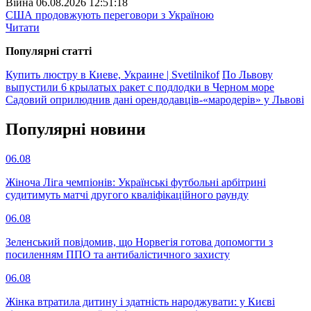
Війна
06.08.2026 12:51:18
США продовжують переговори з Україною
Читати
Популярнi статтi
Купить люстру в Киеве, Украине | Svetilnikof
По Львову
выпустили 6 крылатых ракет с подлодки в Черном море
Садовий оприлюднив дані орендодавців-«мародерів» у Львові
Популярнi новини
06.08
Жіноча Ліга чемпіонів: Українські футбольні арбітрині
судитимуть матчі другого кваліфікаційного раунду
06.08
Зеленський повідомив, що Норвегія готова допомогти з
посиленням ППО та антибалістичного захисту
06.08
Жінка втратила дитину і здатність народжувати: у Києві