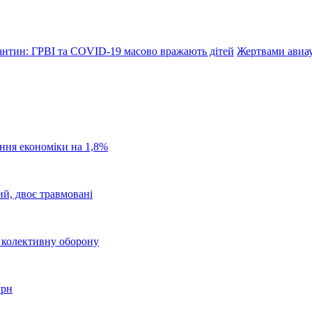
антин: ГРВІ та COVID-19 масово вражають дітей
Жертвами авиау
ання економіки на 1,8%
ий, двоє травмовані
о колективну оборону
грн