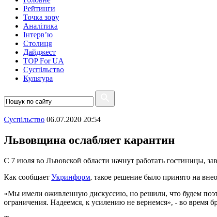
Рейтинги
Точка зору
Аналітика
Інтерв’ю
Столиця
Дайджест
TOP For UA
Суспiльство
Культура
Суспiльство
06.07.2020 20:54
Львовщина ослабляет карантин
С 7 июля во Львовской области начнут работать гостиницы, з
Как сообщает
Укринформ
, такое решение было принято на вн
«Мы имели оживленную дискуссию, но решили, что будем поэта
ограничения. Надеемся, к усилению не вернемся», - во время 