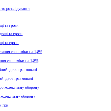
ато розслідування
щі та грози
щі та грози
ання економіки на 1,8%
ий, двоє травмовані
о колективну оборону