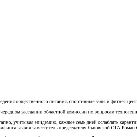
аведения общественного питания, спортивные залы и фитнес-це
еочередном заседании областной комиссии по вопросам техноген
пно, учитывая эпидемию, каждые семь дней ослаблять карантин
брифинга заявил заместитель председателя Львовской ОГА Роман 