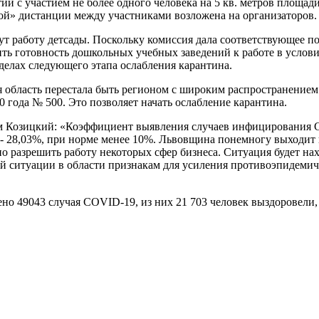
 с участием не более одного человека на 5 кв. метров площади
ой» дистанции между участниками возложена на организаторов.
ут работу детсады. Поскольку комиссия дала соответствующее 
ь готовность дошкольных учебных заведений к работе в условия
делах следующего этапа ослабления карантина.
я область перестала быть регионом с широким распространение
года № 500. Это позволяет начать ослабление карантина.
м Козицкий: «Коэффициент выявления случаев инфицирования C
- 28,03%, при норме менее 10%. Львовщина понемногу выходит 
 разрешить работу некоторых сфер бизнеса. Ситуация будет нах
ой ситуации в области признакам для усиления противоэпидеми
но 49043 случая COVID-19, из них 21 703 человек выздоровели,