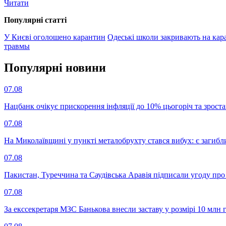
Читати
Популярнi статтi
У Києві оголошено карантин
Одеські школи закривають на кар
травмы
Популярнi новини
07.08
Нацбанк очікує прискорення інфляції до 10% цьогоріч та зрост
07.08
На Миколаївщині у пункті металобрухту стався вибух: є загибл
07.08
Пакистан, Туреччина та Саудівська Аравія підписали угоду пр
07.08
За екссекретаря МЗС Банькова внесли заставу у розмірі 10 млн 