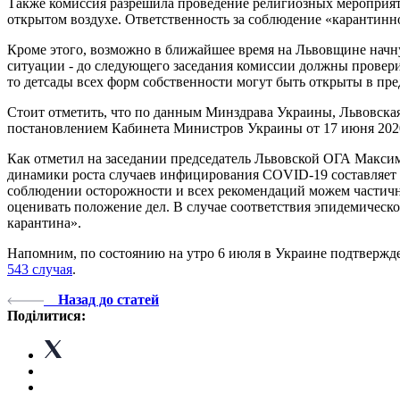
Также комиссия разрешила проведение религиозных мероприятий
открытом воздухе. Ответственность за соблюдение «карантинн
Кроме этого, возможно в ближайшее время на Львовщине начн
ситуации - до следующего заседания комиссии должны проверит
то детсады всех форм собственности могут быть открыты в пре
Стоит отметить, что по данным Минздрава Украины, Львовска
постановлением Кабинета Министров Украины от 17 июня 2020 
Как отметил на заседании председатель Львовской ОГА Макси
динамики роста случаев инфицирования COVID-19 составляет 
соблюдении осторожности и всех рекомендаций можем частично
оценивать положение дел. В случае соответствия эпидемическ
карантина».
Напомним, по состоянию на утро 6 июля в Украине подтвержде
543 случая
.
Назад до статей
Поділитися: