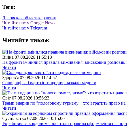
Теги:
Львовская область
карантин
Читайте нас у Google News
Читайте нас у Telegram
Читайте також
Війна
07.08.2026 11:55:13
На фронті змінилися правила виживання: військовий розповів, щ
Читати
Здоров'я
07.08.2026 11:14:57
Солодощі, які варто їсти щодня, назвали медики
Читати
Свiт
07.08.2026 10:56:23
Трамп вдарив по "пологовому туризму": хто втратить право н
Читати
Суспiльство
07.08.2026 10:15:00
Українцям за кордоном спростили правила оформлення паспорт