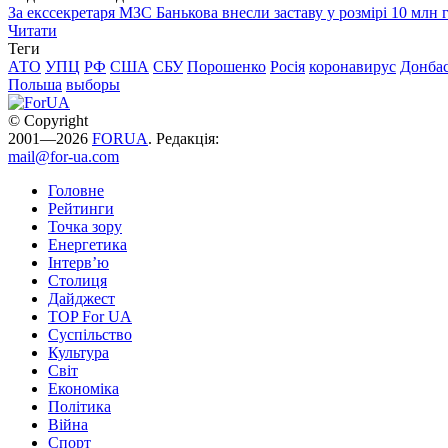
За екссекретаря МЗС Банькова внесли заставу у розмірі 10 млн 
Читати
Теги
АТО
УПЦ
РФ
США
СБУ
Порошенко
Росія
коронавирус
Донба
Польша
выборы
© Copyright
2001—2026
FORUA
. Редакція:
mail@for-ua.com
Головне
Рейтинги
Точка зору
Енергетика
Інтерв’ю
Столиця
Дайджест
TOP For UA
Суспiльство
Культура
Світ
Економіка
Політика
Війна
Спорт