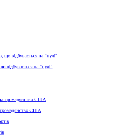
о відбувається на "нулі"
а громадянство США
ів