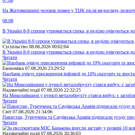
07.08
На Житомирщині чоловік помер у ТЦК після медогляду, розпоч
08.08
В Україні 8-9 серпня утримається спека, в неділю очікуються до
Суспiльство
08.08.2026 00:02:04
В Україні 8-9 серпня утримається спека, в неділю очікуються до
Читати
Економіка
07.08.2026 23:29:52
Нацбанк очікує прискорення інфляції до 10% цьогоріч та зрост
Читати
Надзвичайні події
07.08.2026 22:32:25
На Миколаївщині у пункті металобрухту стався вибух: є загибл
Читати
Свiт
07.08.2026 21:34:06
Пакистан, Туреччина та Саудівська Аравія підписали угоду пр
Читати
Надзвичайні події
07.08.2026 20:36:03