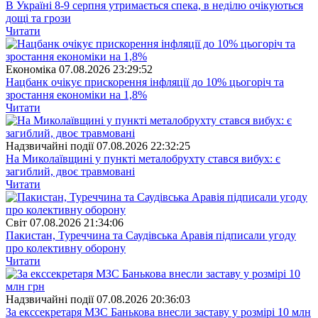
В Україні 8-9 серпня утримається спека, в неділю очікуються
дощі та грози
Читати
Економіка
07.08.2026 23:29:52
Нацбанк очікує прискорення інфляції до 10% цьогоріч та
зростання економіки на 1,8%
Читати
Надзвичайні події
07.08.2026 22:32:25
На Миколаївщині у пункті металобрухту стався вибух: є
загиблий, двоє травмовані
Читати
Свiт
07.08.2026 21:34:06
Пакистан, Туреччина та Саудівська Аравія підписали угоду
про колективну оборону
Читати
Надзвичайні події
07.08.2026 20:36:03
За екссекретаря МЗС Банькова внесли заставу у розмірі 10 млн