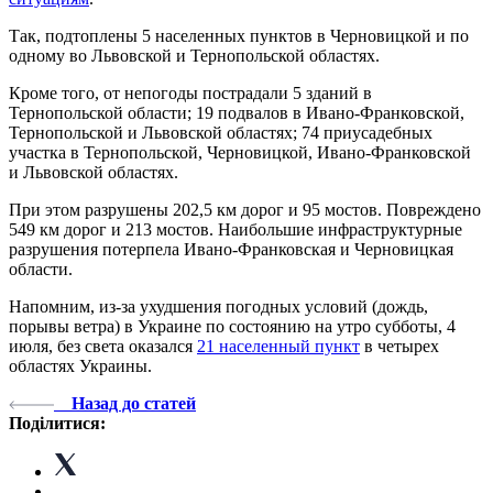
Так, подтоплены 5 населенных пунктов в Черновицкой и по
одному во Львовской и Тернопольской областях.
Кроме того, от непогоды пострадали 5 зданий в
Тернопольской области; 19 подвалов в Ивано-Франковской,
Тернопольской и Львовской областях; 74 приусадебных
участка в Тернопольской, Черновицкой, Ивано-Франковской
и Львовской областях.
При этом разрушены 202,5 ​​км дорог и 95 мостов. Повреждено
549 км дорог и 213 мостов. Наибольшие инфраструктурные
разрушения потерпела Ивано-Франковская и Черновицкая
области.
Напомним, из-за ухудшения погодных условий (дождь,
порывы ветра) в Украине по состоянию на утро субботы, 4
июля, без света оказался
21 населенный пункт
в четырех
областях Украины.
Назад до статей
Поділитися: