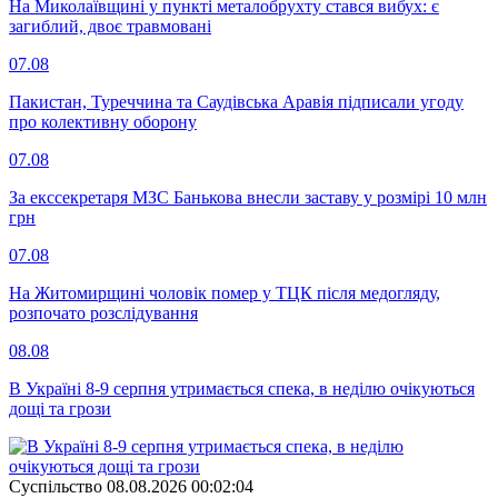
На Миколаївщині у пункті металобрухту стався вибух: є
загиблий, двоє травмовані
07.08
Пакистан, Туреччина та Саудівська Аравія підписали угоду
про колективну оборону
07.08
За екссекретаря МЗС Банькова внесли заставу у розмірі 10 млн
грн
07.08
На Житомирщині чоловік помер у ТЦК після медогляду,
розпочато розслідування
08.08
В Україні 8-9 серпня утримається спека, в неділю очікуються
дощі та грози
Суспiльство
08.08.2026 00:02:04