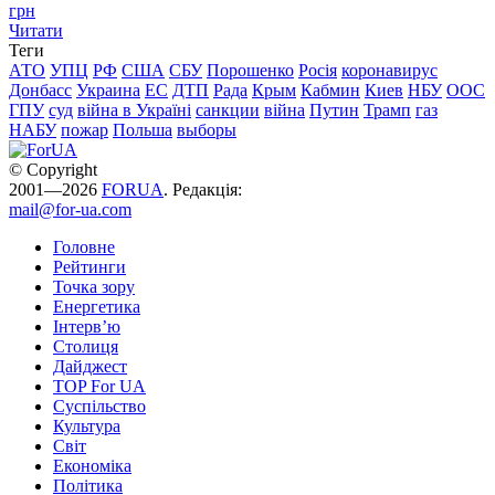
грн
Читати
Теги
АТО
УПЦ
РФ
США
СБУ
Порошенко
Росія
коронавирус
Донбасс
Украина
ЕС
ДТП
Рада
Крым
Кабмин
Киев
НБУ
ООС
ГПУ
суд
війна в Україні
санкции
війна
Путин
Трамп
газ
НАБУ
пожар
Польша
выборы
© Copyright
2001—2026
FORUA
. Редакція:
mail@for-ua.com
Головне
Рейтинги
Точка зору
Енергетика
Інтерв’ю
Столиця
Дайджест
TOP For UA
Суспiльство
Культура
Світ
Економіка
Політика