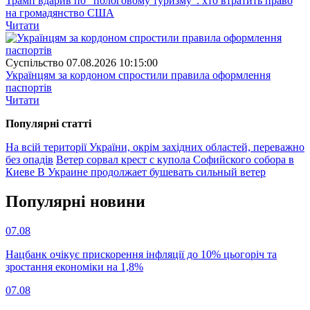
Трамп вдарив по "пологовому туризму": хто втратить право
на громадянство США
Читати
Суспiльство
07.08.2026 10:15:00
Українцям за кордоном спростили правила оформлення
паспортів
Читати
Популярнi статтi
На всій території України, окрім західних областей, переважно
без опадів
Ветер сорвал крест с купола Софийского собора в
Киеве
В Украине продолжает бушевать сильный ветер
Популярнi новини
07.08
Нацбанк очікує прискорення інфляції до 10% цьогоріч та
зростання економіки на 1,8%
07.08