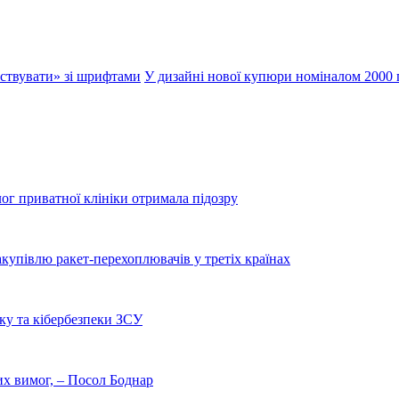
тствувати» зі шрифтами
У дизайні нової купюри номіналом 2000
лог приватної клініки отримала підозру
купівлю ракет-перехоплювачів у третіх країнах
ку та кібербезпеки ЗСУ
них вимог, – Посол Боднар