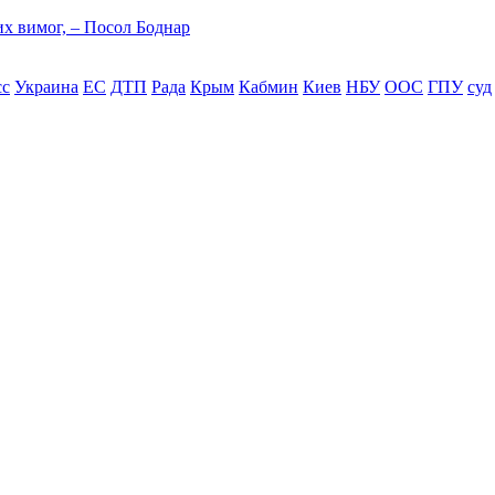
них вимог, – Посол Боднар
сс
Украина
ЕС
ДТП
Рада
Крым
Кабмин
Киев
НБУ
ООС
ГПУ
суд