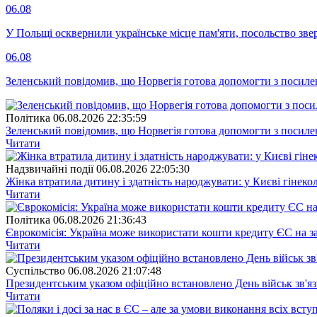
06.08
У Польщі осквернили українське місце пам'яти, посольство зве
06.08
Зеленський повідомив, що Норвегія готова допомогти з посил
Полiтика
06.08.2026 22:35:59
Зеленський повідомив, що Норвегія готова допомогти з посил
Читати
Надзвичайні події
06.08.2026 22:05:30
Жінка втратила дитину і здатність народжувати: у Києві гінеко
Читати
Полiтика
06.08.2026 21:36:43
Єврокомісія: Україна може використати кошти кредиту ЄС на за
Читати
Суспiльство
06.08.2026 21:07:48
Президентським указом офіційно встановлено День військ зв'яз
Читати