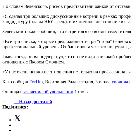
По словам Зеленского, рисков представители банков от отстав
«Я сделал три больших дискуссионные встречи в рамках профес
кандидатуру (нлавы НБУ. - ред.), и их личное впечатление из-з
Зеленский также сообщил, что встретился со всеми заместите
«Все три списка, которые предложили эти три "стола" банковско
профессиональный уровень. От банкиров я уже это получил », 
Глава государства подчеркнул, что он не видит никакой проб
отношения с Яковом Смолием.
«У нас очень неплохие отношения не только на профессионально
Как сообщал
ForUm
, Верховная Рада сегодня, 3 июля,
уволила 
Он подал
заявление об увольнении
1 июля.
Назад до статей
Поділитися: