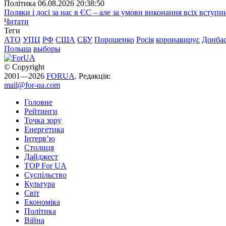
Полiтика
06.08.2026 20:38:50
Поляки і досі за нас в ЄС – але за умови виконання всіх вступ
Читати
Теги
АТО
УПЦ
РФ
США
СБУ
Порошенко
Росія
коронавирус
Донба
Польша
выборы
© Copyright
2001—2026
FORUA
. Редакція:
mail@for-ua.com
Головне
Рейтинги
Точка зору
Енергетика
Інтерв’ю
Столиця
Дайджест
TOP For UA
Суспiльство
Культура
Світ
Економіка
Політика
Війна