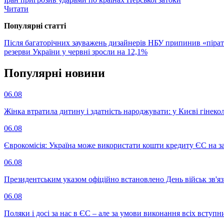
Читати
Популярнi статтi
Після багаторічних зауважень дизайнерів НБУ припинив «піра
резерви України у червні зросли на 12,1%
Популярнi новини
06.08
Жінка втратила дитину і здатність народжувати: у Києві гінеко
06.08
Єврокомісія: Україна може використати кошти кредиту ЄС на за
06.08
Президентським указом офіційно встановлено День військ зв'яз
06.08
Поляки і досі за нас в ЄС – але за умови виконання всіх вступ