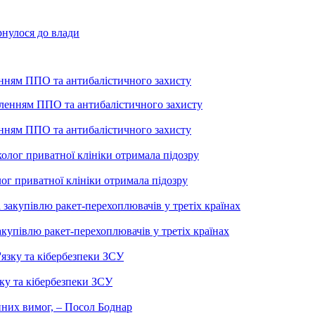
рнулося до влади
енням ППО та антибалістичного захисту
енням ППО та антибалістичного захисту
лог приватної клініки отримала підозру
купівлю ракет-перехоплювачів у третіх країнах
ку та кібербезпеки ЗСУ