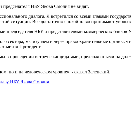
ки председателя НБУ Якова Смолия не видят.
сионального диалога. Я встретился со всеми главами государст
а этой ситуации. Все достаточно спокойно воспринимают увольнен
лями председателя НБУ и представителями коммерческих банков 
го сектора, мы изучаем и через правоохранительные органы, чтоб
- отметил Президент.
лемы в проведении встреч с кандидатами, предложенными на долж
м, но и на человеческом уровне», - сказал Зеленский.
главу НБУ Якова Смолия.