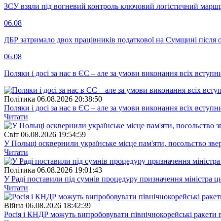
ЗСУ взяли під вогневий контроль ключовий логістичний марш
06.08
ДБР затримало двох працівників податкової на Сумщині після 
06.08
Поляки і досі за нас в ЄС – але за умови виконання всіх вступ
Полiтика
06.08.2026 20:38:50
Поляки і досі за нас в ЄС – але за умови виконання всіх вступ
Читати
Свiт
06.08.2026 19:54:59
У Польщі осквернили українське місце пам'яти, посольство зве
Читати
Полiтика
06.08.2026 19:01:43
У Раді поставили під сумнів процедуру призначення міністра ц
Читати
Війна
06.08.2026 18:42:39
Росія і КНДР можуть випробовувати північнокорейські ракети в