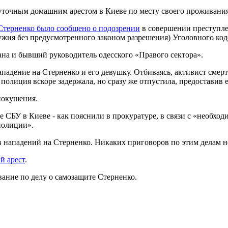
уточным домашним арестом в Киеве по месту своего проживания
Стерненко было сообщено о подозрении
в совершении преступле
ружия без предусмотренного законом разрешения) Уголовного код
ана и бывший руководитель одесского «Правого сектора».
падение на Стерненко и его девушку. Отбиваясь, активист смер
полиция вскоре задержала, но сразу же отпустила, предоставив е
покушения.
ие СБУ в Киеве - как пояснили в прокуратуре, в связи с «необ
полиции».
в нападений на Стерненко. Никаких приговоров по этим делам н
й арест
.
вание по делу о самозащите Стерненко.