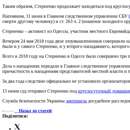
Таким образом, Стерненко продолжает находиться под круглос
Напомним, 11 июня в Главном следственном управлении СБУ
смерти другому человеку) и ст. 263 ч. 2 (ношение холодного о
Стерненко – активист из Одессы, участник местного Евромайд
Вечером 24 мая 2018 года двое злоумышленников совершили на
были и у самого Стерненко, и у второго нападавшего, которого 
Всего в 2018 году на Стерненко в Одессе было совершено три 
Дела о нападениях передали в Главное следственное управлен
причастности к нападениям представителей местной власти и 
За два года следствие официально не установило организаторо
15 июня суд отправил Стерненко под
круглосуточный домашни
Служба безопасности Украины
завершила
досудебное расследо
Назад до статей
Поділитися: