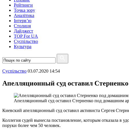
Рейтинги
Точка зору
Аналітика
Інтерв’ю
Столиця
Дайджест
TOP For UA
Суспiльство
Культура
Суспiльство
03.07.2020 14:54
Апелляционный суд оставил Стерненко
Апелляционный суд оставил Стерненко под домашним а
Киевский апелляционный суд оставил активиста Сергея Стерн
Коллегия судей вынесла постановление, которым отказала в уд
поруки более чем 50 человек.