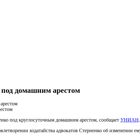
 под домашним арестом
рестом
енко под круглосуточным домашним арестом, сообщает
УНИАН
.
овлетворении ходатайства адвокатов Стерненко об изменении ему