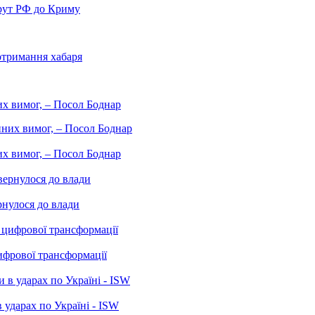
рут РФ до Криму
отримання хабаря
них вимог, – Посол Боднар
них вимог, – Посол Боднар
рнулося до влади
ифрової трансформації
 ударах по Україні - ISW