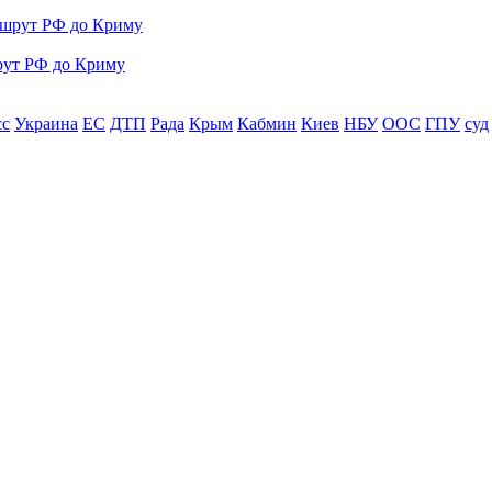
рут РФ до Криму
сс
Украина
ЕС
ДТП
Рада
Крым
Кабмин
Киев
НБУ
ООС
ГПУ
суд