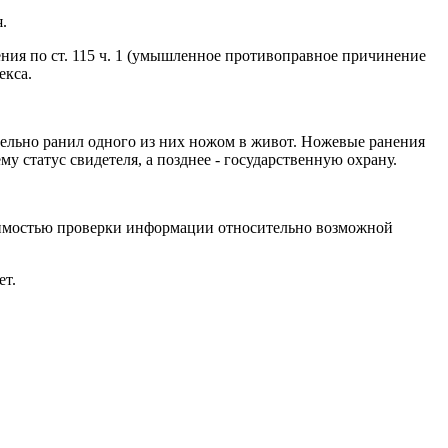
.
ния по ст. 115 ч. 1 (умышленное противоправное причинение
екса.
тельно ранил одного из них ножом в живот. Ножевые ранения
му статус свидетеля, а позднее - государственную охрану.
ходимостью проверки информации относительно возможной
ет.