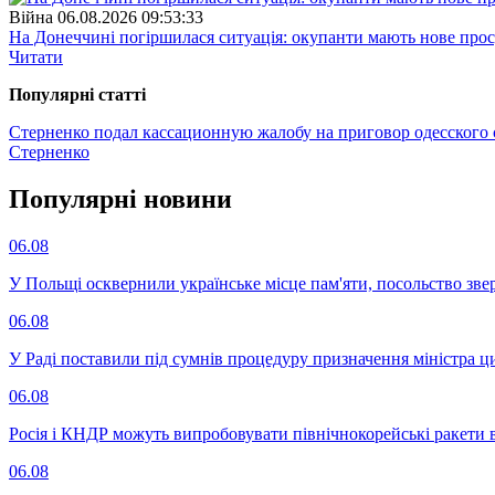
Війна
06.08.2026 09:53:33
На Донеччині погіршилася ситуація: окупанти мають нове про
Читати
Популярнi статтi
Стерненко подал кассационную жалобу на приговор одесского 
Стерненко
Популярнi новини
06.08
У Польщі осквернили українське місце пам'яти, посольство зве
06.08
У Раді поставили під сумнів процедуру призначення міністра ц
06.08
Росія і КНДР можуть випробовувати північнокорейські ракети в
06.08