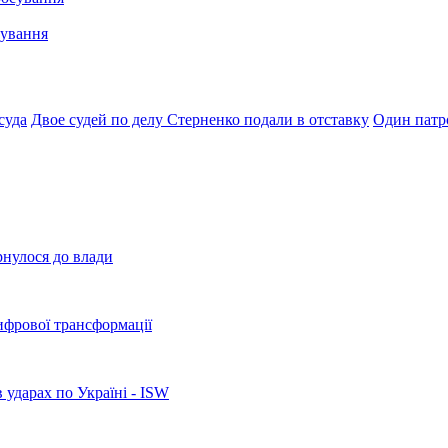
сування
суда
Двое судей по делу Стерненко подали в отставку
Один патр
рнулося до влади
ифрової трансформації
 ударах по Україні - ISW