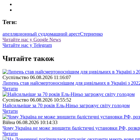
Теги:
апелляционный суд
домашний арест
Стерненко
Читайте нас у Google News
Читайте нас у Telegram
Читайте також
Суспiльство
06.08.2026 11:16:07
Липень став найсмертоноснішим для цивільних в Україні з 202
Читати
Суспiльство
06.08.2026 10:55:52
Найсильніше за 70 років Ель-Ніньо загрожує світу голодом
Читати
Війна
06.08.2026 10:14:33
Чому Україна не може знищити балістичні установки РФ, розк
Читати