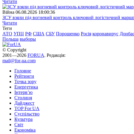
Читати
Війна
06.08.2026 18:00:36
ЗСУ взяли під вогневий контроль ключовий логістичний марш
Читати
Теги
АТО
УПЦ
РФ
США
СБУ
Порошенко
Росія
коронавирус
Донба
Польша
выборы
© Copyright
2001—2026
FORUA
. Редакція:
mail@for-ua.com
Головне
Рейтинги
Точка зору
Енергетика
Інтерв’ю
Столиця
Дайджест
TOP For UA
Суспiльство
Культура
Світ
Економіка