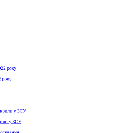
2 року
рили у ЗСУ