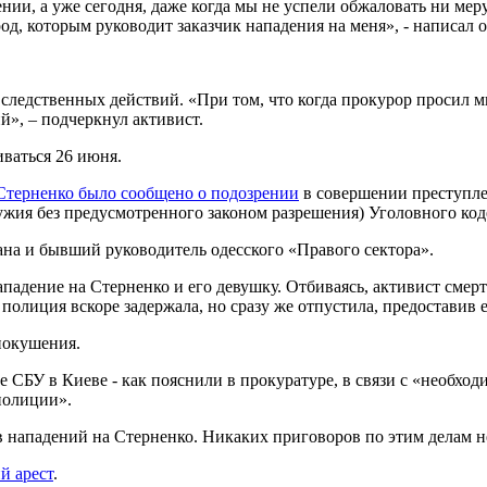
нии, а уже сегодня, даже когда мы не успели обжаловать ни мер
ород, которым руководит заказчик нападения на меня», - написал 
ледственных действий. «При том, что когда прокурор просил мне 
й», – подчеркнул активист.
иваться 26 июня.
Стерненко было сообщено о подозрении
в совершении преступле
ружия без предусмотренного законом разрешения) Уголовного код
ана и бывший руководитель одесского «Правого сектора».
падение на Стерненко и его девушку. Отбиваясь, активист смер
полиция вскоре задержала, но сразу же отпустила, предоставив е
покушения.
ие СБУ в Киеве - как пояснили в прокуратуре, в связи с «необ
полиции».
в нападений на Стерненко. Никаких приговоров по этим делам н
й арест
.