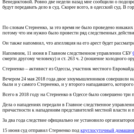
Венедиктовой. Ровно две недели назад мне сообщили о подозре
будут передавать дело в суд. Скорее всего, в одесский суд. В г
По словам Стерненко, за это время не было проведено никаких с
потому что им нужно было провести ряд следственных действи
Он также напомнил, что апелляция на его арест будет рассматр
Напомним, 11 июня в Главном следственном управлении СБУ
смерти другому человеку) и ст. 263 ч. 2 (ношение холодного о
Стерненко – активист из Одессы, участник местного Евромайд
Вечером 24 мая 2018 года двое злоумышленников совершили на
были и у самого Стерненко, и у второго нападавшего, которого 
Всего в 2018 году на Стерненко в Одессе было совершено три 
Дела о нападениях передали в Главное следственное управлен
причастности к нападениям представителей местной власти и 
За два года следствие официально не установило организаторо
15 июня суд отправил Стерненко под
круглосуточный домашни