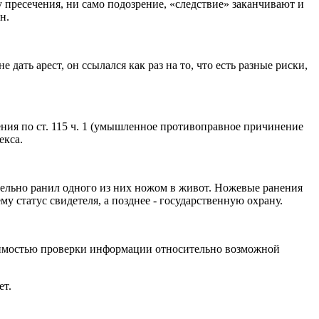
у пресечения, ни само подозрение, «следствие» заканчивают и
он.
дать арест, он ссылался как раз на то, что есть разные риски,
ния по ст. 115 ч. 1 (умышленное противоправное причинение
екса.
тельно ранил одного из них ножом в живот. Ножевые ранения
му статус свидетеля, а позднее - государственную охрану.
ходимостью проверки информации относительно возможной
ет.