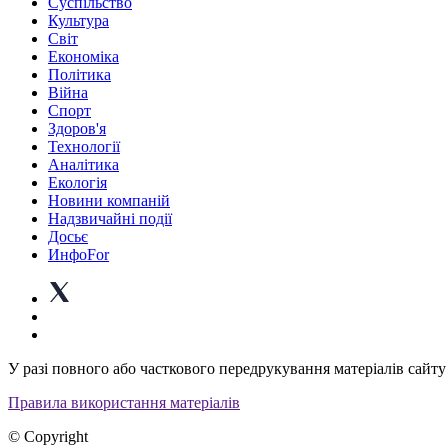
Суспiльство
Культура
Світ
Економіка
Політика
Війна
Спорт
Здоров'я
Технології
Аналітика
Екологія
Новини компаній
Надзвичайні події
Досьє
ИнфоFor
У разі повного або часткового передрукування матеріалів сайту 
Правила використання матеріалів
© Copyright