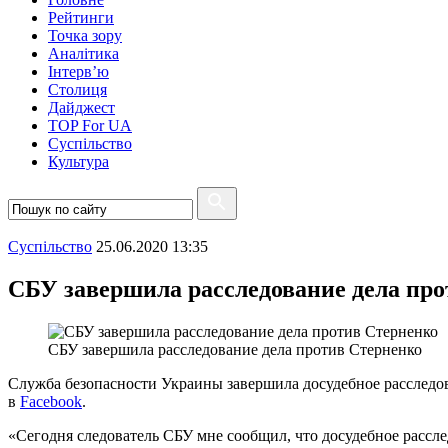
Рейтинги
Точка зору
Аналітика
Інтерв’ю
Столиця
Дайджест
TOP For UA
Суспiльство
Культура
Суспiльство
25.06.2020 13:35
СБУ завершила расследование дела пр
СБУ завершила расследование дела против Стерненко
Служба безопасности Украины завершила досудебное расследова
в
Facebook
.
«Сегодня следователь СБУ мне сообщил, что досудебное рассл