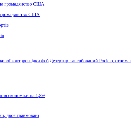
а громадянство США
ів
кової контррозвідки фсб
Дезертир, завербований Росією, отримав
ання економіки на 1,8%
ий, двоє травмовані