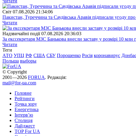
Читати
Свiт
07.08.2026 21:34:06
Пакистан, Туреччина та Саудівська Аравія підписали угоду пр
Читати
Надзвичайні події
07.08.2026 20:36:03
За екссекретаря МЗС Банькова внесли заставу у розмірі 10 млн 
Читати
Теги
АТО
УПЦ
РФ
США
СБУ
Порошенко
Росія
коронавирус
Донба
Польша
выборы
© Copyright
2001—2026
FORUA
. Редакція:
mail@for-ua.com
Головне
Рейтинги
Точка зору
Енергетика
Інтерв’ю
Столиця
Дайджест
TOP For UA