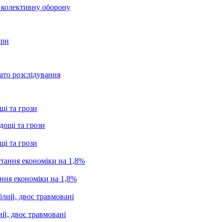
о колективну оборону
грн
ато розслідування
щі та грози
щі та грози
ання економіки на 1,8%
ий, двоє травмовані