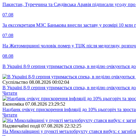
Пакистан, Туреччина та Саудівська Аравія підписали угоду пр
07.08
За екссекретаря МЗС Банькова внесли заставу у розмірі 10 млн 
07.08
На Житомирщині чоловік помер у ТЦК після медогляду, розпоч
08.08
В Україні 8-9 серпня утримається спека, в неділю очікуються до
Суспiльство
08.08.2026 00:02:04
В Україні 8-9 серпня утримається спека, в неділю очікуються до
Читати
Економіка
07.08.2026 23:29:52
Нацбанк очікує прискорення інфляції до 10% цьогоріч та зрост
Читати
Надзвичайні події
07.08.2026 22:32:25
На Миколаївщині у пункті металобрухту стався вибух: є загибл