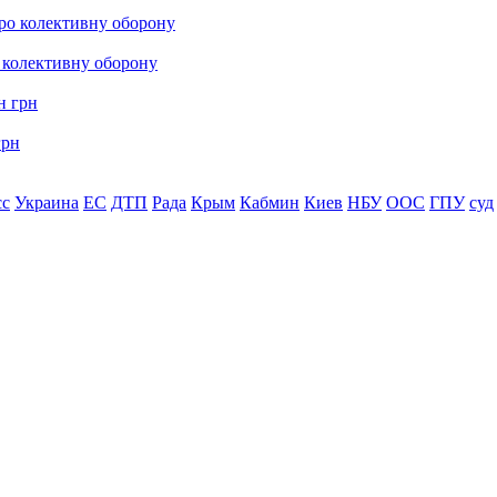
о колективну оборону
грн
сс
Украина
ЕС
ДТП
Рада
Крым
Кабмин
Киев
НБУ
ООС
ГПУ
суд