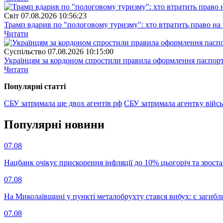
Свiт
07.08.2026 10:56:23
Трамп вдарив по "пологовому туризму": хто втратить право н
Читати
Суспiльство
07.08.2026 10:15:00
Українцям за кордоном спростили правила оформлення паспорт
Читати
Популярнi статтi
СБУ затримала ще двох агентів рф
СБУ затримала агентку війсь
Популярнi новини
07.08
Нацбанк очікує прискорення інфляції до 10% цьогоріч та зрост
07.08
На Миколаївщині у пункті металобрухту стався вибух: є загибл
07.08